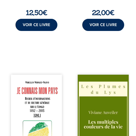
guérissent ni ...
12,50
€
22,00
€
VOIR CE LIVRE
VOIR CE LIVRE
Je connais mon
Trois récits, trois
pays se présente
existences saisies
comme une œuvre
à l’instant où tout
de transmission et
bascule. Une
d’éveil civique,
amitié meurtrie
destinée à raviver
cherche
la mémoire
l’apaisement, un
congolaise. En
couple vacillant
retraçant les
recouvre
grandes étapes de
l’espérance, tandis
l’histoire
qu’une femme