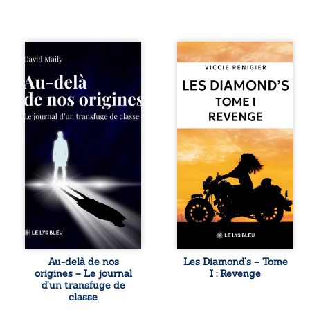
Né dans un milieu
Revenge est à la
populaire où la
tête des
violence et les
Diamond’s, un clan
fractures
de motards aussi
familiales tenaient
réputé et respecté
lieu de destin,
que redouté dans
David a choisi la
tout le pays. Rien
rupture. Très tôt,
ne la prédestinait
l’école et les livres
à cette vie, mais
deviennent ses
les épreuves ont
armes de survie, le
forgé une femme
moteur d’une
dure, inaccessible
lente ascension
et résolue à ne
sociale. S’arracher
jamais dévoiler
à ses racines
ses faiblesses,
exige pourtant un
jusqu’à ce que le
prix invisible. Pris
mystérieux Juan
entre deux
croise sa route.
Au-delà de nos
Les Diamond’s – Tome
mondes, l’homme
Chef d’une famille
origines – Le journal
I : Revenge
réalise que les
de Nomads, Juan
d’un transfuge de
succès
porte lui aussi le
classe
professionnels ne
poids ...