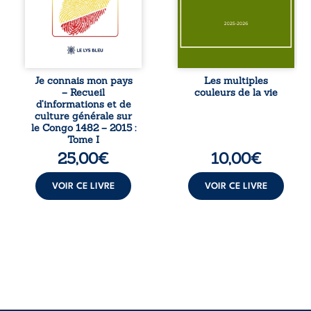
nationale, il
interroge les faux
entend combattre
éclats des fêtes
l’ignorance, le
pour en retrouver
repli identitaire et
le sens profond.
l’affaiblissement
Entre souvenirs,
du sentiment
blessures et
patriotique.
désillusions, Les
Je connais mon pays
Les multiples
Accessible à tous,
multiples couleurs
– Recueil
couleurs de la vie
ce recueil offre
de la vie explore la
d’informations et de
des repères
force des liens, le
culture générale sur
essentiels pour
poids des non-dits
le Congo 1482 – 2015 :
mieux
et la ...
Tome I
comprendre le ...
25,00
€
10,00
€
VOIR CE LIVRE
VOIR CE LIVRE