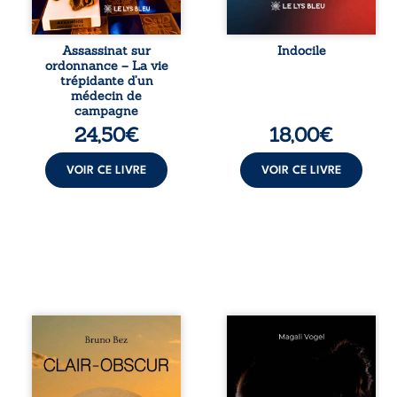
septembre 2013, il
trop vrai, trop tôt.
raconte le long
Indocile est une
combat qui l’a
traversée. Une
Assassinat sur
Indocile
conduit à être
langue nue. Une
ordonnance – La vie
écarté du corps
insurrection
trépidante d’un
médical, malgré
calme. Une
médecin de
une décision de
déclaration
campagne
première instance
d’existence pour ...
24,50
€
18,00
€
...
VOIR CE LIVRE
VOIR CE LIVRE
Composé en
Qui prend soin de
alexandrins, Clair-
celles et ceux
obscur aborde la
auxquels nous
spiritualité, les
confions nos
relations
enfants ? Derrière