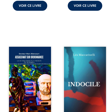
VOIR CE LIVRE
VOIR CE LIVRE
Assassinat sur
Quatre parties.
ordonnance – La
Quatre refus.
vie trépidante
Quatre visages
d’un médecin de
d’une existence en
campagne est la
friction. Entre les
réédition enrichie
silences qu’on ne
et actualisée du
déchiffre pas, les
témoignage du
amours qu’on
Docteur Marc
dérange, les corps
Biencourt, ancien
qu’on administre
médecin de
et les liens qu’on
famille, qui revient
sabote, cet
sur son parcours
ouvrage parle à
médical, syndical
celles et ceux qui
et ordinal. Depuis
vivent trop fort,