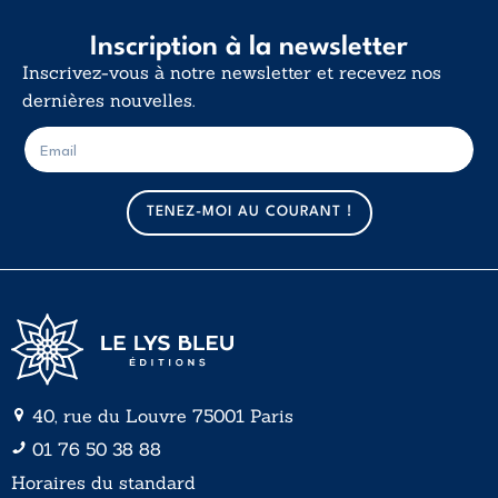
Inscription à la newsletter
Inscrivez-vous à notre newsletter et recevez nos
dernières nouvelles.
E
E
-
-
m
m
a
a
TENEZ-MOI AU COURANT !
i
i
l
l
*
40, rue du Louvre 75001 Paris
01 76 50 38 88
Horaires du standard