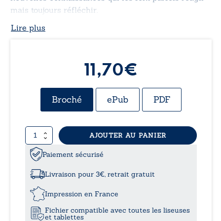
mais toujours réfléchir.
Lire plus
11,70
€
Broché
ePub
PDF
quantité
AJOUTER AU PANIER
de
Les
Paiement sécurisé
petites
graines
Livraison pour 3€, retrait gratuit
Impression en France
Fichier compatible avec toutes les liseuses
et tablettes