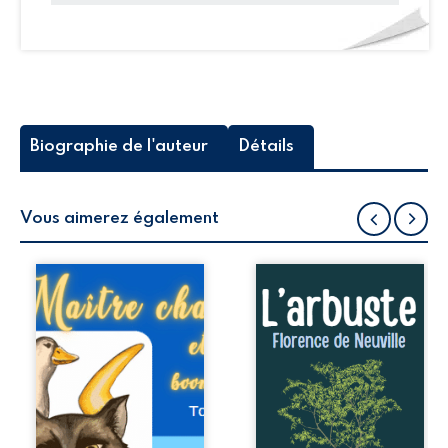
Biographie de l'auteur
Détails
Vous aimerez également
Après Maître chat
« … Je dirais que
et la télépathie –
chacun voit les
Tome I, Tom et
choses à travers
Lise reviennent
son propre filtre,
pour une nouvelle
un peu comme un
aventure. Cette
prisme qui
fois, nos jumeaux
déforme les
sont aux prises
choses en
avec une oie.
fonction de sa
Lorsqu’ils
taille, de sa