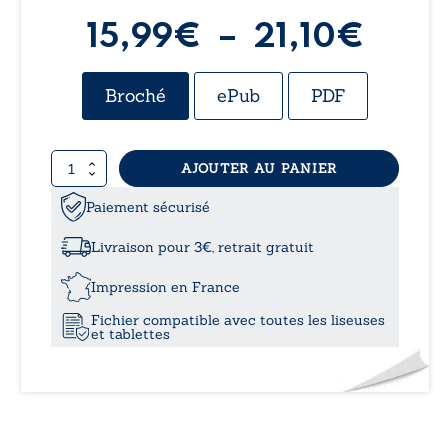
Plag
15,99
€
–
21,10
€
de
Broché
ePub
PDF
prix :
quantité
AJOUTER AU PANIER
15,9
de
On
Paiement sécurisé
à
ne
dit
Livraison pour 3€, retrait gratuit
pas...
21,1
mais
Impression en France
on
Fichier compatible avec toutes les liseuses
dit
et tablettes