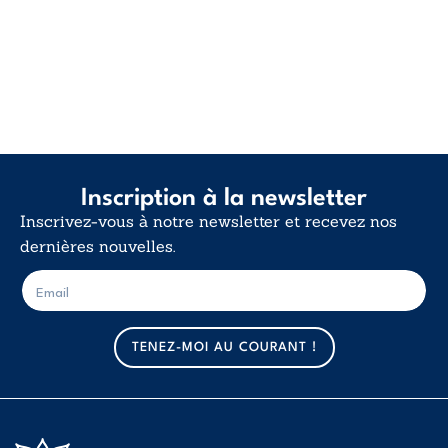
Inscription à la newsletter
Inscrivez-vous à notre newsletter et recevez nos
dernières nouvelles.
E
E
-
-
m
m
a
a
TENEZ-MOI AU COURANT !
i
i
l
l
*