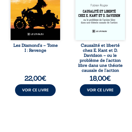
les épreuves ont
d’Emmanuel Kant
forgé une femme
et de Donald
dure, inaccessible
Davidson, cet
et résolue à ne
essai explore les
jamais dévoiler
liens entre libre
ses faiblesses,
arbitre,
jusqu’à ce que le
déterminisme
mystérieux Juan
causal et
croise sa route.
responsabilité. De
Les Diamond’s – Tome
Causalité et liberté
Chef d’une famille
la volonté
I : Revenge
chez E. Kant et D.
de Nomads, Juan
kantienne au
Davidson – ou le
porte lui aussi le
monisme anomal
problème de l’action
poids ...
de Davidson, il
libre dans une théorie
interroge la
causale de l’action
manière dont les
22,00
€
18,00
€
intentions et les
croyances
peuvent ...
VOIR CE LIVRE
VOIR CE LIVRE