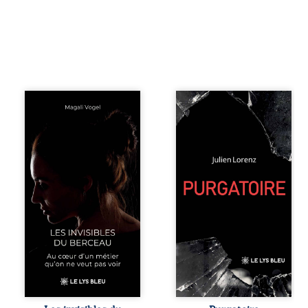
Qui prend soin de
Vingt années
celles et ceux
d’écriture, de
auxquels nous
blessures,
confions nos
d’émotions et de
enfants ? Derrière
pensées se
la douceur
rencontrent dans
apparente des
ce recueil
maisons d’accueil
profondément
se joue une réalité
intime. Entre
que nul ne
nouvelles
soupçonne :
autobiographiques,
rémunérations
poèmes bruts,
dérisoires,
pamphlets et
solitude,
réflexions
épuisement,
philosophiques,
responsabilités
chaque texte
écrasantes… À
ouvre une porte
travers des
sur l’existence. Ici,