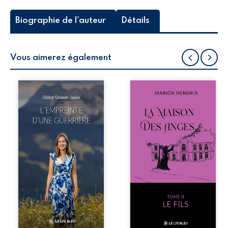
Biographie de l'auteur
Détails
Vous aimerez également
Que reste-t-il de
Nous sommes en
l’enfance lorsque
1979, soit 15 ans
la maladie impose
après le décès du
ses propres règles
patriarche
? L’empreinte
Anatole-Eustache.
d’une guerrière
La famille devra
livre, sans détour,
affronter non
le récit d’un
seulement un
quotidien
inconnu qui rôde
bouleversé par la
autour du
maladie
domaine et dont
chronique,
Firmin, le fidèle
l’errance médicale
majordome,
et de longues
redoute les visites,
hospitalisations.
le passé
L’auteure y
encombrant