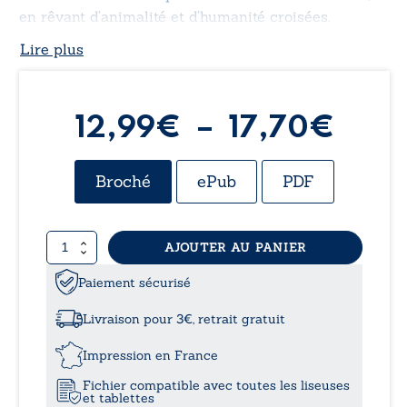
en rêvant d’animalité et d’humanité croisées.
Lire plus
Plag
12,99
€
–
17,70
€
de
Broché
ePub
PDF
prix 
quantité
AJOUTER AU PANIER
12,9
de
Yari
Paiement sécurisé
à
Strad
Livraison pour 3€, retrait gratuit
17,7
Impression en France
Fichier compatible avec toutes les liseuses
et tablettes