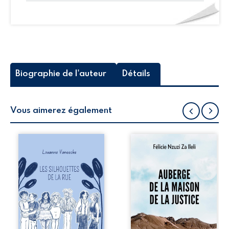
Biographie de l'auteur
Détails
Vous aimerez également
Les silhouettes de
Auberge de la
la rue donne la
maison de la
parole à six
justice est un
personnages
récit-témoignage
ordinaires,
consacré au
traversés par des
parcours
pensées, des
exemplaire de
émotions et des
Mbala Zi Nkuaku
silences qui
Lema Félix.
pourraient
Magistrat intègre,