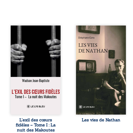
« Une nuit suffit
Les vies de
parfois pour briser
Nathan est un
une famille… mais
recueil de poésie
certaines fidélités
né en trois jours,
traversent les
au printemps
années. » Haïti,
2026. Pour la
sous la dictature
première fois,
des Duvalier. La
Stéphane Ezra,
peur s’étend
médium, a pu
jusque dans les
communiquer
villages les plus
avec son père,
reculés. À Bainet,
disparu depuis
Jean-Joël Joli
plus de vingt ans
mène une
et qu’il n’a jamais
existence paisible
connu. De ce
avec sa famille.
dialogue par-delà
Chef de section
la mort naissent
respecté, il refuse
des poèmes qui
L’exil des cœurs
Les vies de Nathan
pourtant de
retracent une vie
fidèles – Tome I : La
fermer les yeux
marquée par la
nuit des Makoutes
sur l’injustice.
Seconde Guerre