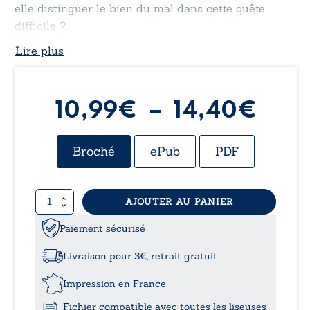
elle distinguer le bien du mal dans cette quête
difficile ?
Lire plus
Plag
10,99
€
–
14,40
€
de
Broché
ePub
PDF
prix 
quantité
AJOUTER AU PANIER
10,
de
Vale
Paiement sécurisé
à
-
Ou
Livraison pour 3€, retrait gratuit
la
14,
dague
Impression en France
de
Fichier compatible avec toutes les liseuses
la