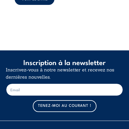
d’existence pour ...
Inscription à la newsletter
Inscrivez-vous à notre newsletter et recevez nos
dernières nouvelles.
E
E
-
-
m
m
a
a
TENEZ-MOI AU COURANT !
i
i
l
l
*