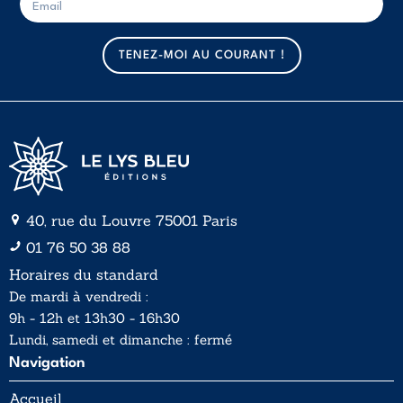
-
-
m
m
a
a
TENEZ-MOI AU COURANT !
i
i
l
l
*
40, rue du Louvre 75001 Paris
01 76 50 38 88
Horaires du standard
De mardi à vendredi :
9h - 12h et 13h30 - 16h30
Lundi, samedi et dimanche : fermé
Navigation
Accueil