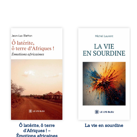
Ô latérite, ô terre
Nina et Pierre se
d’Afriques ! est un
sont rencontrés
hommage
très jeunes,
poétique et
presque par
authentique aux
hasard, et se sont
paysages, aux
aimés simplement,
rencontres et aux
persuadés que la
émotions brutes
présence de
d’un continent en
l’autre suffirait. Ils
reconstruction,
mènent une
entre traditions et
existence
modernité. Des
modeste, rythmée
souvenirs intimes
par le travail, la
– la pluie à
fatigue et les
Namoungou, le
silences. La mort
baobab de
de la mère de
Zagtouli – aux
Nina, chez qui ils
portraits
vivent, fragilise un
Ô latérite, ô terre
La vie en sourdine
marquants –
équilibre déjà
d’Afriques ! –
Thomas Sankara,
précaire. Puis
Émotions africaines