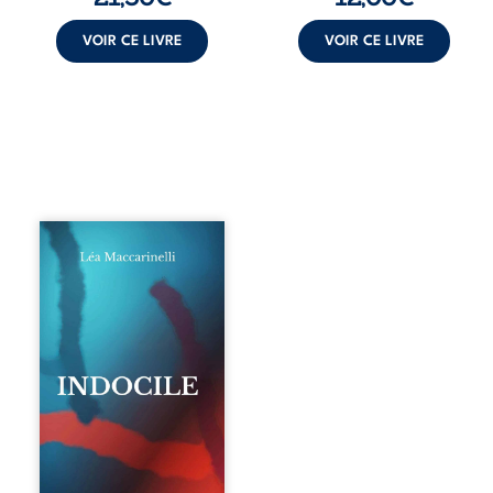
VOIR CE LIVRE
VOIR CE LIVRE
Quatre parties.
Quatre refus.
Quatre visages
d’une existence en
friction. Entre les
silences qu’on ne
déchiffre pas, les
amours qu’on
dérange, les corps
qu’on administre
et les liens qu’on
sabote, cet
ouvrage parle à
celles et ceux qui