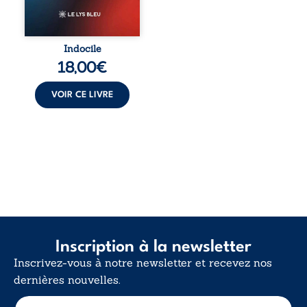
vivent trop fort,
trop vrai, trop tôt.
Indocile est une
traversée. Une
Indocile
langue nue. Une
18,00
€
insurrection
calme. Une
déclaration
VOIR CE LIVRE
d’existence pour ...
Inscription à la newsletter
Inscrivez-vous à notre newsletter et recevez nos
dernières nouvelles.
E
E