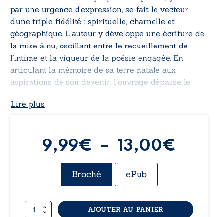
par une urgence d’expression, se fait le vecteur
d’une triple fidélité : spirituelle, charnelle et
géographique. L’auteur y développe une écriture de
la mise à nu, oscillant entre le recueillement de
l’intime et la vigueur de la poésie engagée. En
articulant la mémoire de sa terre natale aux
aspirations de son devenir, l’ouvrage dépasse le
simple témoignage pour offrir une réflexion sur
Lire plus
l’enracinement et l’espérance contemporaine.
Plag
9,99
€
–
13,00
€
de
Broché
ePub
prix :
quantité
AJOUTER AU PANIER
9,99