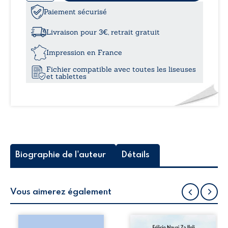
de
Cet
Paiement sécurisé
à
amour
dans
Livraison pour 3€, retrait gratuit
mes
13,0
veines
Impression en France
Fichier compatible avec toutes les liseuses
et tablettes
Biographie de l'auteur
Détails
Vous aimerez également
Les silhouettes de
Auberge de la