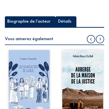
Biographie de l'auteur
Détails
Vous aimerez également
Les silhouettes de
Auberge de la
la rue donne la
maison de la
parole à six
justice est un
personnages
récit-témoignage
ordinaires,
consacré au
traversés par des
parcours
pensées, des
exemplaire de
émotions et des
Mbala Zi Nkuaku
silences qui
Lema Félix.
pourraient
Magistrat intègre,
appartenir à
fervent défenseur
chacun de nous. À
des droits
travers leurs
humains et de
parcours, ce
l’indépendance