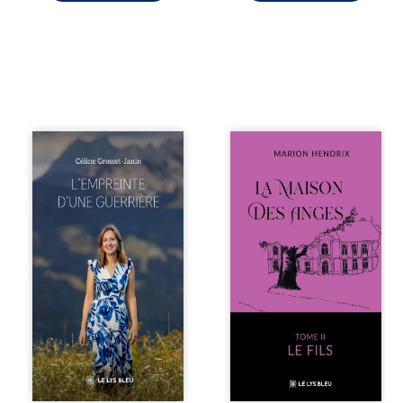
Que reste-t-il de
Nous sommes en
l’enfance lorsque
1979, soit 15 ans
la maladie impose
après le décès du
ses propres règles
patriarche
? L’empreinte
Anatole-Eustache.
d’une guerrière
La famille devra
livre, sans détour,
affronter non
le récit d’un
seulement un
quotidien
inconnu qui rôde
bouleversé par la
autour du
maladie
domaine et dont
chronique,
Firmin, le fidèle
l’errance médicale
majordome,
et de longues
redoute les visites,
hospitalisations.
le passé
L’auteure y
encombrant
raconte ce que les
d’Anatole-