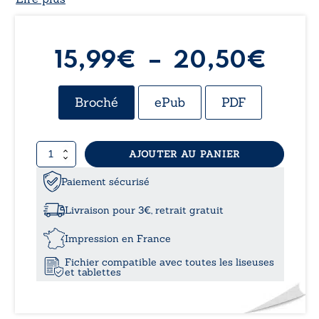
Pla
15,99
€
–
20,50
€
de
Broché
ePub
PDF
prix 
quantité
AJOUTER AU PANIER
15,
de
Lino
Paiement sécurisé
à
&
Dan
Livraison pour 3€, retrait gratuit
20,
Impression en France
Fichier compatible avec toutes les liseuses
et tablettes