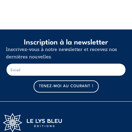
Inscription à la newsletter
Inscrivez-vous à notre newsletter et recevez nos
dernières nouvelles.
E
E
-
-
m
m
a
a
TENEZ-MOI AU COURANT !
i
i
l
l
*