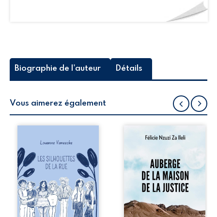
Biographie de l'auteur
Détails
Vous aimerez également
Les silhouettes de
Auberge de la
la rue donne la
maison de la
parole à six
justice est un
personnages
récit-témoignage
ordinaires,
consacré au
traversés par des
parcours
pensées, des
exemplaire de
émotions et des
Mbala Zi Nkuaku
silences qui
Lema Félix.
pourraient
Magistrat intègre,