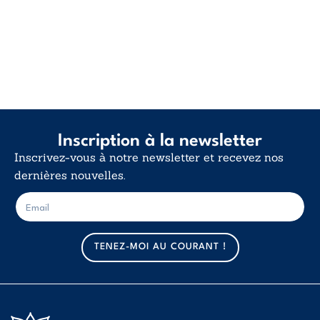
Inscription à la newsletter
Inscrivez-vous à notre newsletter et recevez nos
dernières nouvelles.
E
E
-
-
m
m
a
a
TENEZ-MOI AU COURANT !
i
i
l
l
*