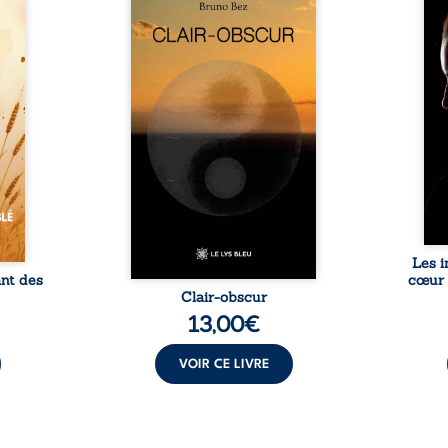
raient
obscur aborde la spiritualité,
dou
uronne
les relations humaines, la
maiso
t son
nature et les territoires à
réali
rny. À
partir d’expériences
rému
it pu
personnelles. Entre clarté et
sol
nes de
obscurité, les poèmes
respo
us les
traduisent les observations et
trav
é, des
les ressentis façonnés au fil
sais
 main.
d’une vie. Ils portent un regard
expér
l sans
sensible sur l’existence et le
le voi
par ...
monde contemporain, invitant
chacun à questionner ses ...
Les i
ant des
cœur 
Clair-obscur
13,00
€
VOIR CE LIVRE