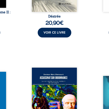
e II :
Désirée
20,90
€
VOIR CE LIVRE
Assassinat sur ordonnance –
it pas
La vie trépidante d’un médecin
ts ? À
de campagne est la réédition
Quatr
voyage
enrichie et actualisée du
Quatr
eurtre
témoignage du Docteur Marc
en fr
paraît
Biencourt, ancien médecin de
qu’on
i dans
famille, qui revient sur son
amou
tique.
parcours médical, syndical et
corps
rd, la
ordinal. Depuis septembre
liens