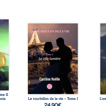
e île
ns les
Emma a dix ans. Elle est
Que r
voyée
atteinte d’une leucémie
lorsq
s . La
lymphoblastique. À l’annonce
propr
a lui
de cette nouvelle, le monde
d’une
is de
d’Émilie Pereira, sa mère,
détou
. cela
s’effondre. La jeune femme va
boul
 Tommy
alors faire la connaissance de
chron
ace le
Daniel Müeller, le pédiatre de
et de
aniel
la petite fille. Le médecin est
L’aut
mme? à
d’une beauté irréelle et semble
dossi
eresse
bien trop informé sur la vie
peur,
 de la
d’Émilie. Elle ne comprend pas
e
une ...
pourquoi elle est ...
ome II
ania
Le tourbillon de la vie – Tome I
L’e
24,90
€