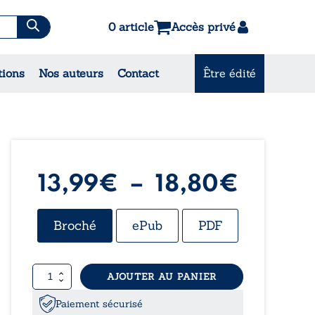
0 article
Accès privé
es & Contes
tions
Nos auteurs
Contact
Être édité
CONSULTEZ NOS
MEILLEURES VENTES
Plage
13,99
€
–
18,80
€
de
Broché
ePub
PDF
prix :
quantité
AJOUTER AU PANIER
13,99
de
Le
Paiement sécurisé