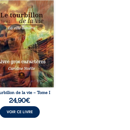
 a dix ans. Elle est
inte d’une leucémie
oblastique. À l’annonce
tte nouvelle, le monde
ilie Pereira, sa mère,
ondre. La jeune femme va
 faire la connaissance de
l Müeller, le pédiatre de
tite fille. Le médecin est
 beauté irréelle et semble
trop informé sur la vie
lie. Elle ne comprend pas
pourquoi elle est ...
urbillon de la vie – Tome I
24,90
€
VOIR CE LIVRE