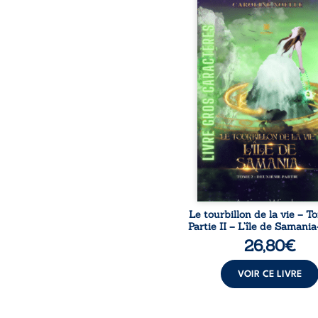
Portraits des Hauts de 
de la France d'en bas 
ouvrage composé de
nouvelles. Ici, les récit
tirés de la mixité d'inter
des habitants d’un 
d’hébergement 
environnement so
hétérogène, pour person
situation de forte préc
dans lequel le prése
renouvelle à chaque in
Le tourbillon de la vie – T
Partie II – L’île de Saman
26,80
€
VOIR CE LIVRE