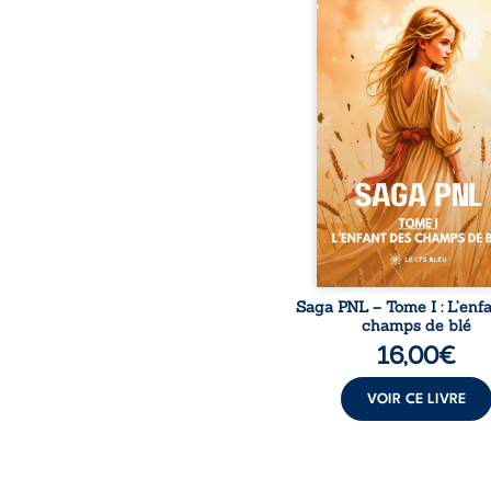
vent et les enfants cou
dans les blés. Puis la co
plia le genou, livran
peuple à l’ombre d’Ivo
Atove, Luwel aura
disparaître dans les rui
son destin ; pourtant, so
pierres d’un temple oubli
rebelles lui tendirent la
Parmi eux, Atos, généra
trône mais habité 
Saga PNL – Tome I : L’enf
champs de blé
16,00
€
VOIR CE LIVRE