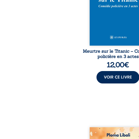
découverte de l’épave
resurgir un secret qu
croyait perdu. Dans un 
mystérieux, des indices o
Meurtre sur le Titanic – 
policière en 3 actes
12,00
€
VOIR CE LIVRE
Autrefois, les ch
d’Atlantis vibraient s