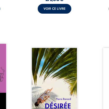
VOIR CE LIVRE
oit 15
s du
Au réveil, Pierre, jeune retraité,
Aux c
tache.
découvre qu’il est devenu une
Sous 
er non
séduisante femme métissée de
neige
i rôde
trente ans. À peine a-t-il
nuits
 dont
commencé à apprivoiser ce
bienv
rdome,
nouveau corps qu’Ange surgit
pensé
 passé
dans sa vie et fait vaciller
Des m
ole-
toutes ses certitudes. Entre
rebe
ction
eux, l’attirance est immédiate,
poés
toute-
brûlante jusqu’à ce qu’un
ryth
. Mais
secret familial fasse planer
sarab
nfant
l’impensable : et s’ils étaient
u’il ...
demi-frère et ...