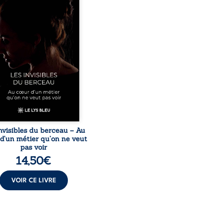
ceur apparente des
ns d’accueil se joue une
té que nul ne soupçonne :
nérations dérisoires,
itude, épuisement,
nsabilités écrasantes… À
ers des témoignages
issants et sa propre
ience, Magali Vogel lève
le sur les coulisses d’une ...
nvisibles du berceau – Au
d’un métier qu’on ne veut
pas voir
14,50
€
VOIR CE LIVRE