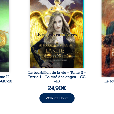
France
Daniel doit affronter une dure
est un
réalité… Et il n’est pas au bout
Emma
 sept
de ses surprises, quand il voit
atte
s sont
apparaître Tommy Pereira dans
lymph
actions
la vie de sa belle Emilie.
de ce
foyer
d’Ém
; un
s’eff
cial
alors
nes en
Danie
arité,
la pe
nt se
d’une
stant.
bien 
d’Émi
Le tourbillon de la vie – Tome 2 –
ome II –
Partie 1 – La cité des anges – GC
ia-GC-16
-16
Le to
24,90
€
VOIR CE LIVRE