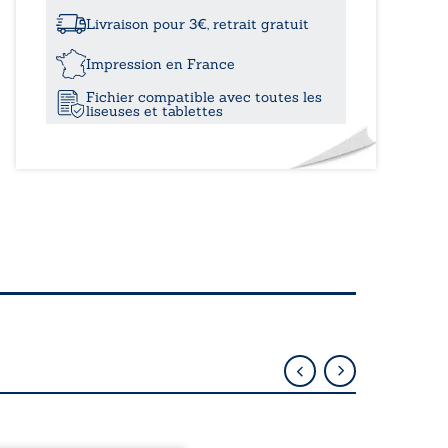
à
tourbillon
de
Livraison pour 3€, retrait gratuit
la
18,80
vie
Impression en France
-
Fichier compatible avec toutes les
Tome
liseuses et tablettes
II
Partie
I:
La
cité
des
anges