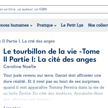
Nouvell
Poésie
Romance
Jeunesse
ences humaines
Pratique
Le Petit Lys
Nos collec
Théâtre
Érotique
Historique
Régional
 II Partie I: La cité des anges
Le tourbillon de la vie -Tome
II Partie I: La cité des anges
Caroline Noelle
Tout juste revenu sur terre, Daniel doit affronter une
dure réalité… Et il n’est pas au bout de ses surprises,
quand il voit apparaître Tommy Pereira dans la vie de
sa belle Émilie. Du côté des ténèbres, Annabelle-Rose
doit affronter son destin !
Lire plus