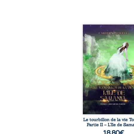
L'île de Samania,un
paradisique perdue da
cieux! Émiliey est en
pour son voyage de noce
magie de cette île v
prolonger la vie, ma
quelques jours seulement
laissera-t-il le temps à
Pereira, de mettre en pl
plan échafaudé par D
pour sauve le jeune fe
Pandémonium, la Chass
va faire la conissance
femelle Blachne : 
Le tourbillon de la vie T
Partie II – L’île de Sam
18,80
€