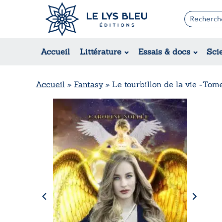
Romans
Contemporain
Accueil
Littérature
Essais & docs
Sci
Suspense / Thriller / Policier
Fantastique
Science-fiction
Accueil
»
Fantasy
»
Le tourbillon de la vie -Tome