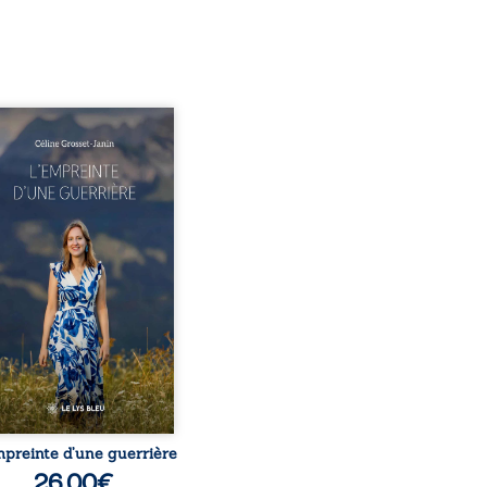
este-t-il de l’enfance
ue la maladie impose ses
es règles ? L’empreinte
 guerrière livre, sans
r, le récit d’un quotidien
eversé par la maladie
ique, l’errance médicale
 longues hospitalisations.
eure y raconte ce que les
ers médicaux taisent : la
 l’isolement, l’épuisement
t le sentiment de ne pas ...
mpreinte d’une guerrière
26,00
€