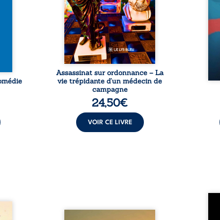
 fait
2013, il raconte le long combat
parl
e l’on
qui l’a conduit à être écarté du
vivent
coffre
corps médical, malgré une
tôt. 
ubliés
décision de première instance
Une
...
...
insu
décl
Assassinat sur ordonnance – La
Comédie
vie trépidante d’un médecin de
campagne
24,50
€
VOIR CE LIVRE
Qui p
amps
ceux 
ous le
Composé en alexandrins, Clair-
nos 