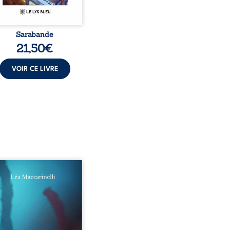
Sarabande
21,50
€
VOIR CE LIVRE
e parties. Quatre refus.
e visages d’une existence
iction. Entre les silences
 ne déchiffre pas, les
rs qu’on dérange, les
 qu’on administre et les
 qu’on sabote, cet ouvrage