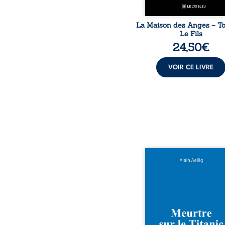
La Maison des Anges – Tom
Le Fils
24,50
€
VOIR CE LIVRE
Et si le naufrage n’ava
emporté tous ses secre
bord du Titanic, lors du 
inaugural en 1912, un m
est commis. Le drame dis
avec le navire, englout
les profondeurs de l’Atlan
Sept décennies plus ta