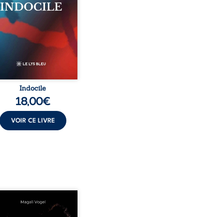
e à celles et ceux qui
 trop fort, trop vrai, trop
Indocile est une traversée.
 langue nue. Une
rrection calme. Une
aration d’existence pour ...
Indocile
18,00
€
VOIR CE LIVRE
rend soin de celles et
auxquels nous confions
enfants ? Derrière la