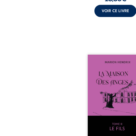
VOIR CE LIVRE
Nous sommes en 1979, s
ans après le décè
patriarche Anatole-Eus
La famille devra affront
seulement un inconnu qu
autour du domaine et
Firmin, le fidèle majo
redoute les visites, le
encombrant d’Anat
Eustache, la malédi
familiale, mais aussi la 
puissance de Gauthier
comment dompter cet e
avant q