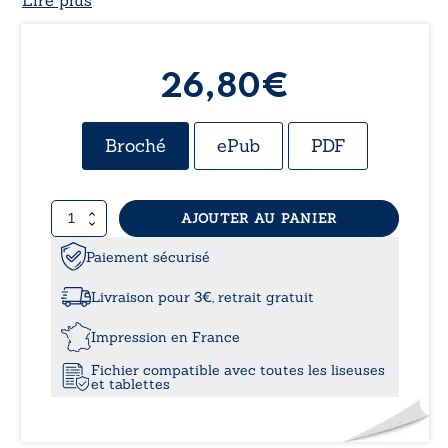
26,80
€
Broché
ePub
PDF
quantité
AJOUTER AU PANIER
de
Le
Paiement sécurisé
tourbillon
de
Livraison pour 3€, retrait gratuit
la
vie
Impression en France
-
Fichier compatible avec toutes les liseuses
Tome
et tablettes
II
–
Partie
II