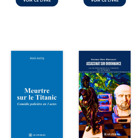
VOIR CE LIVRE
VOIR CE LIVRE
comment dompter
cet enfant avant
qu’il ...
Et si le naufrage
Assassinat sur
n’avait pas
ordonnance – La
emporté tous ses
vie trépidante
secrets ? À bord
d’un médecin de
du Titanic, lors du
campagne est la
voyage inaugural
réédition enrichie
en 1912, un
et actualisée du
meurtre est
témoignage du
commis. Le drame
Docteur Marc
disparaît avec le
Biencourt, ancien
navire, englouti
médecin de
dans les
famille, qui revient
profondeurs de
sur son parcours
l’Atlantique. Sept
médical, syndical
décennies plus
et ordinal. Depuis
tard, la
septembre 2013, il