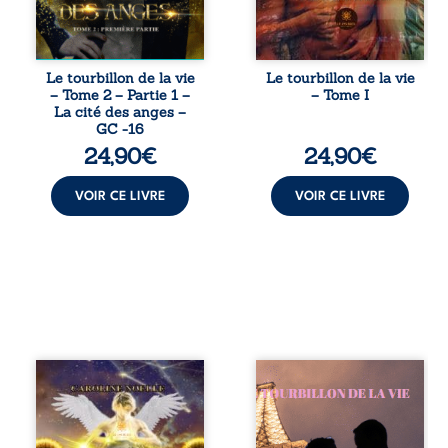
pédiatre de la
petite fille. Le
médecin est d’une
beauté irréelle et
semble bien trop
Le tourbillon de la vie
Le tourbillon de la vie
informé sur la vie
– Tome 2 – Partie 1 –
– Tome I
d’Émilie. Elle ne
La cité des anges –
comprend pas
GC -16
pourquoi elle est ...
24,90
€
24,90
€
VOIR CE LIVRE
VOIR CE LIVRE
Tout juste revenu
Emma a dix ans.
sur terre, Daniel
Elle est atteinte
doit affronter une
d’une leucémie
dure réalité... Et il
lymphoblastique.