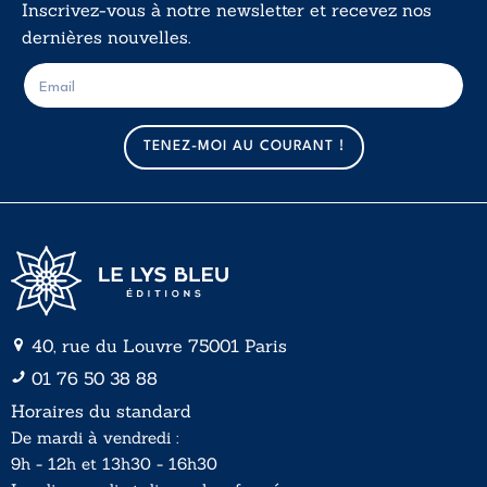
Inscrivez-vous à notre newsletter et recevez nos
dernières nouvelles.
E
E
-
-
m
m
a
a
TENEZ-MOI AU COURANT !
i
i
l
l
*
40, rue du Louvre 75001 Paris
01 76 50 38 88
Horaires du standard
De mardi à vendredi :
9h - 12h et 13h30 - 16h30