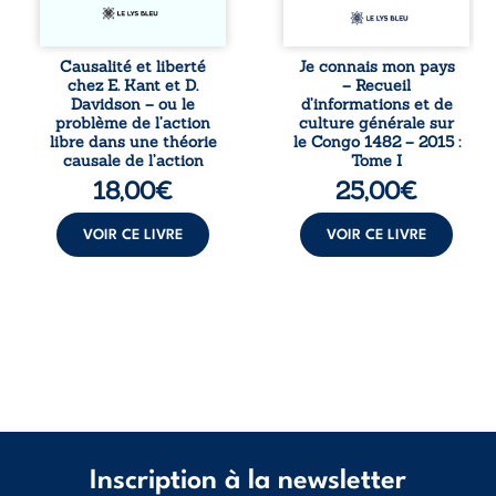
arbitre,
repli identitaire et
déterminisme
l’affaiblissement
causal et
du sentiment
responsabilité. De
patriotique.
Causalité et liberté
Je connais mon pays
la volonté
Accessible à tous,
chez E. Kant et D.
– Recueil
kantienne au
ce recueil offre
Davidson – ou le
d’informations et de
monisme anomal
des repères
problème de l’action
culture générale sur
de Davidson, il
essentiels pour
libre dans une théorie
le Congo 1482 – 2015 :
interroge la
mieux
causale de l’action
Tome I
manière dont les
comprendre le ...
18,00
€
25,00
€
intentions et les
croyances
peuvent ...
VOIR CE LIVRE
VOIR CE LIVRE
Inscription à la newsletter