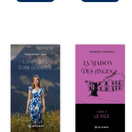
Que reste-t-il de
Nous sommes en
l’enfance lorsque
1979, soit 15 ans
la maladie impose
après le décès du
ses propres règles
patriarche
? L’empreinte
Anatole-Eustache.
d’une guerrière
La famille devra
livre, sans détour,
affronter non
le récit d’un
seulement un
quotidien
inconnu qui rôde
bouleversé par la
autour du
maladie
domaine et dont
chronique,
Firmin, le fidèle
l’errance médicale
majordome,
et de longues
redoute les visites,
hospitalisations.
le passé
L’auteure y
encombrant
raconte ce que les
d’Anatole-