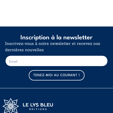
Inscription à la newsletter
Inscrivez-vous à notre newsletter et recevez nos
dernières nouvelles.
E
E
-
-
m
m
a
a
TENEZ-MOI AU COURANT !
i
i
l
l
*