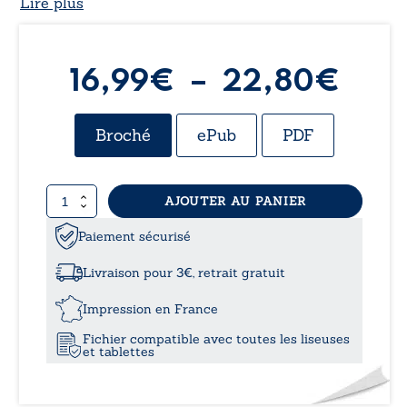
Lire plus
Pla
16,99
€
–
22,80
€
de
Broché
ePub
PDF
prix 
quantité
AJOUTER AU PANIER
16,
de
Le
Paiement sécurisé
à
royaume
d’Elysia
Livraison pour 3€, retrait gratuit
-
22,
Tome
Impression en France
I
Fichier compatible avec toutes les liseuses
:
et tablettes
Elysia,
les
devoirs