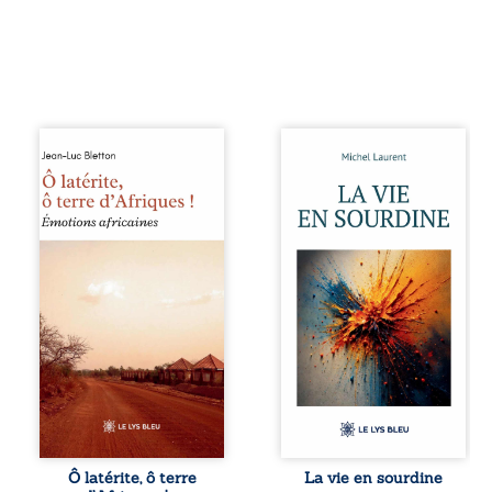
Ô latérite, ô terre
Nina et Pierre se
d’Afriques ! est un
sont rencontrés
hommage
très jeunes,
poétique et
presque par
authentique aux
hasard, et se sont
paysages, aux
aimés simplement,
rencontres et aux
persuadés que la
émotions brutes
présence de
d’un continent en
l’autre suffirait. Ils
reconstruction,
mènent une
entre traditions et
existence
modernité. Des
modeste, rythmée
souvenirs intimes
par le travail, la
– la pluie à
fatigue et les
Namoungou, le
silences. La mort
baobab de
de la mère de
Zagtouli – aux
Nina, chez qui ils
portraits
vivent, fragilise un
Ô latérite, ô terre
La vie en sourdine
marquants –
équilibre déjà