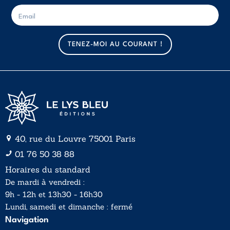
E
E
-
-
m
m
a
a
TENEZ-MOI AU COURANT !
i
i
l
l
*
40, rue du Louvre 75001 Paris
01 76 50 38 88
Horaires du standard
De mardi à vendredi :
9h - 12h et 13h30 - 16h30
Lundi, samedi et dimanche : fermé
Navigation