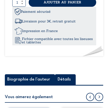
quantité
AJOUTER AU PANIER
de
Livre
Paiement sécurisé
d’Isaïe
(I)
Livraison pour 3€, retrait gratuit
-
Chapitres
Impression en France
1
Fichier compatible avec toutes les liseuses
à
et tablettes
20:
Commentaire
poétique
Biographie de l'auteur
Détails
Vous aimerez également