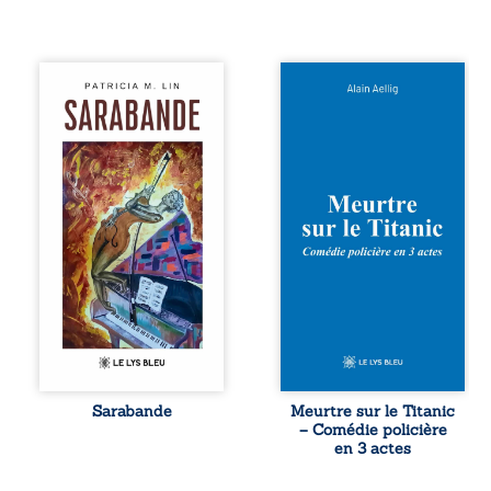
Aux chants
Et si le naufrage
crépitants de l’été,
n’avait pas
Sous le silence
emporté tous ses
ouaté de la neige
secrets ? À bord
en hiver, Au cours
du Titanic, lors du
de nuits pâles,
voyage inaugural
Dans la clarté
en 1912, un
bienveillante de la
meurtre est
lune, Rêves,
commis. Le drame
pensées, révoltes
disparaît avec le
et espoirs… Des
navire, englouti
mots s’assemblent,
dans les
colorés, rebelles
profondeurs de
aux règles de la
l’Atlantique. Sept
poésie, mais
décennies plus
chantant en
tard, la
rythme. Ils
découverte de
forment une
l’épave fait
Sarabande
Meurtre sur le Titanic
sarabande,
resurgir un secret
– Comédie policière
passionnée
que l’on croyait
en 3 actes
souvent, plus ...
perdu. Dans un
coffre mystérieux,