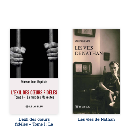
« Une nuit suffit
Les vies de
parfois pour briser
Nathan est un
une famille… mais
recueil de poésie
certaines fidélités
né en trois jours,
traversent les
au printemps
années. » Haïti,
2026. Pour la
sous la dictature
première fois,
des Duvalier. La
Stéphane Ezra,
peur s’étend
médium, a pu
jusque dans les
communiquer
villages les plus
avec son père,
reculés. À Bainet,
disparu depuis
Jean-Joël Joli
plus de vingt ans
mène une
et qu’il n’a jamais
existence paisible
connu. De ce
avec sa famille.
dialogue par-delà
Chef de section
la mort naissent
respecté, il refuse
des poèmes qui
L’exil des cœurs
Les vies de Nathan
pourtant de
retracent une vie
fidèles – Tome I : La
fermer les yeux
marquée par la