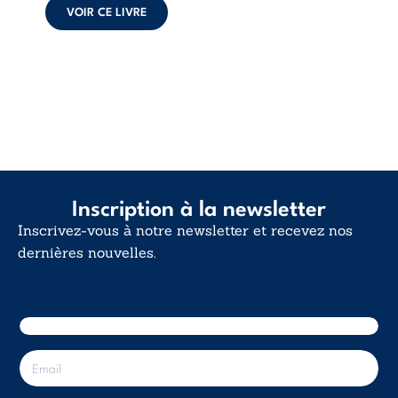
déclaration
VOIR CE LIVRE
d’existence pour ...
Inscription à la newsletter
Inscrivez-vous à notre newsletter et recevez nos
dernières nouvelles.
E-mail
E
-
m