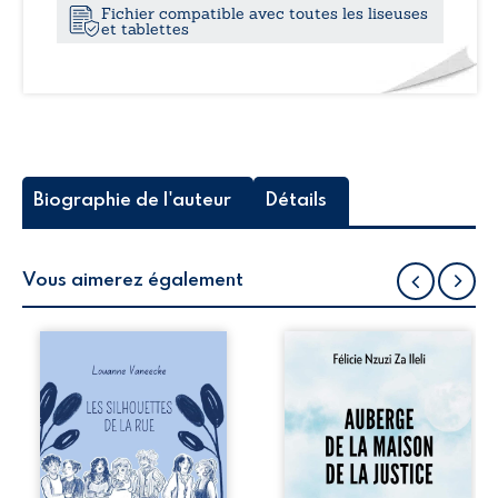
Fichier compatible avec toutes les liseuses
-
et tablettes
20
Biographie de l'auteur
Détails
Vous aimerez également
Les silhouettes de
Auberge de la
la rue donne la
maison de la
parole à six
justice est un
personnages
récit-témoignage
ordinaires,
consacré au
traversés par des
parcours
pensées, des
exemplaire de
émotions et des
Mbala Zi Nkuaku