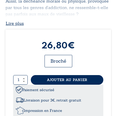
Aussi, la déchéance morale ou physique, provoquée
par tous les genres d’addiction, ne ressemble-t-elle
pas parfois aux maux de vieillesse ?
Lire plus
26,80
€
Broché
quantité
AJOUTER AU PANIER
de
Comme
Paiement sécurisé
une
vague
Livraison pour 3€, retrait gratuit
scélérate
-
Impression en France
GC