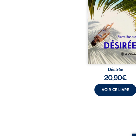
nouveau corps qu’Ange 
dans sa vie et fait va
toutes ses certitudes.
eux, l’attirance est immé
brûlante jusqu’à ce 
secret familial fasse 
l’impensable : et s’ils é
demi-frère
Désirée
20,90
€
VOIR CE LIVRE