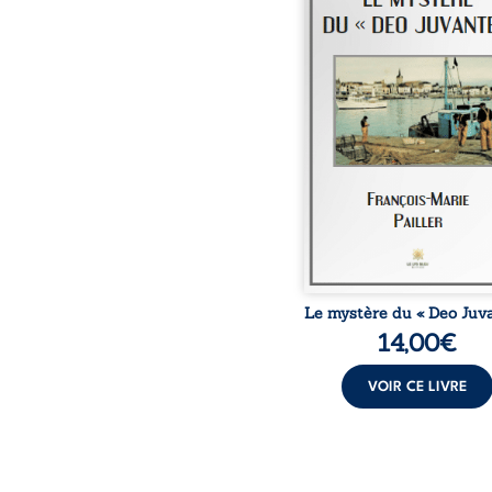
gens de mer ! Quel mystè
chalutier en bois de 17
baptisé « Deo Juvante 
lequel Maurice, le Patro
jamais consenti à emb
sa nièce Gina ! Mais le ré
sa campagne à bord, fa
Pierre-Marie, lui a per
naviguer du côt
Rochebonne et de cô
ceux qui à terre se consi
de passage, trouvent p
repos
Le mystère du « Deo Juv
14,00
€
VOIR CE LIVRE