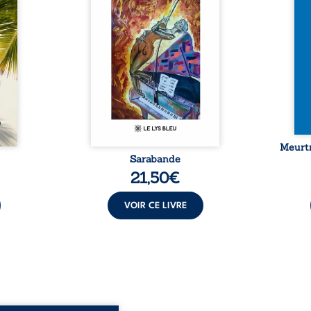
surgit
pensées, révoltes et espoirs…
les p
ciller
Des mots s’assemblent, colorés,
Sept 
 Entre
rebelles aux règles de la
déco
diate,
poésie, mais chantant en
resur
qu’un
rythme. Ils forment une
croya
planer
sarabande, passionnée souvent,
mysté
taient
plus ...
 et ...
Meurtr
Sarabande
21,50
€
VOIR CE LIVRE