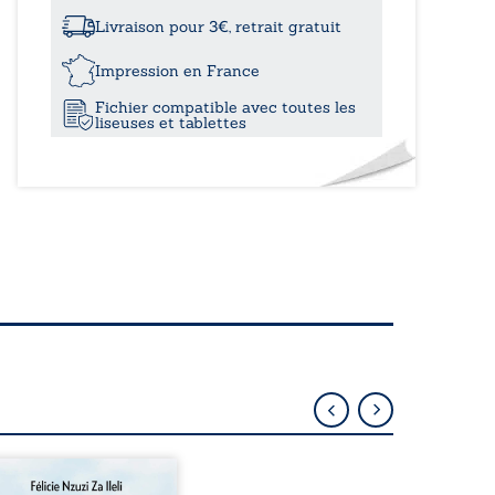
à
à
Langoz’vraz
Livraison pour 3€, retrait gratuit
?
16,10€
Impression en France
Fichier compatible avec toutes les
liseuses et tablettes
rge de la maison de la