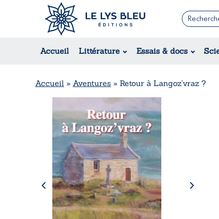
Romans
Contemporain
Accueil
Littérature
Essais & docs
Sci
Suspense / Thriller / Policier
Fantastique
Science-fiction
Accueil
»
Aventures
»
Retour à Langoz’vraz ?