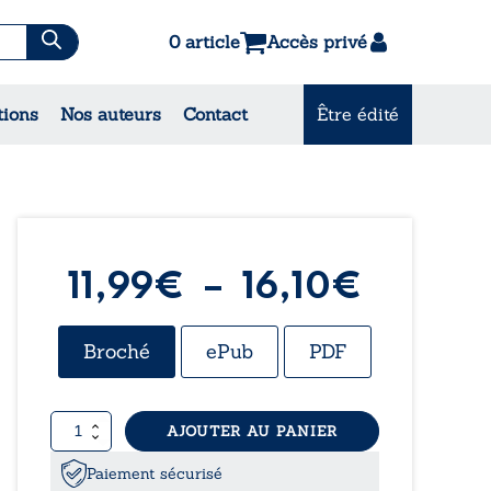
0 article
Accès privé
es & Contes
tions
Nos auteurs
Contact
Être édité
CONSULTEZ NOS MEILLEURES
VENTES
Plage
11,99
€
–
16,10
€
de
Broché
ePub
PDF
prix :
quantité
AJOUTER AU PANIER
11,99€
de
Retour
Paiement sécurisé