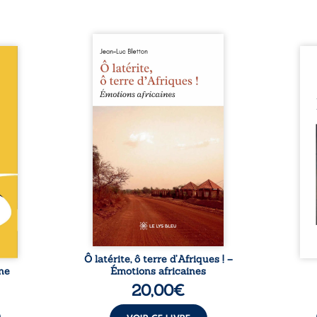
Ô latérite, ô terre d’Afriques !
le du
est un hommage poétique et
Nina
ce de
authentique aux paysages, aux
renc
rentes
rencontres et aux émotions
presq
abli :
brutes d’un continent en
aimés
or est
reconstruction, entre
que 
 d’un
traditions et modernité. Des
suff
 vite,
souvenirs intimes – la pluie à
exis
médias
Namoungou, le baobab de
par le
sforme
Zagtouli – aux portraits
silen
figure
marquants – Thomas Sankara,
Nina
estie,
Hamadoun Dicko, le Vieux
fragi
ission
Biokou – l’auteur partage des
préc
, sous
instantanés ...
naiss
 de ...
Ô latérite, ô terre d’Afriques ! –
ne
Émotions africaines
20,00
€