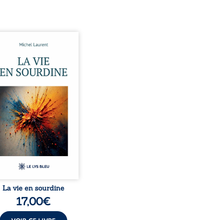
 et Pierre se sont
ontrés très jeunes,
ue par hasard, et se sont
 simplement, persuadés
la présence de l’autre
irait. Ils mènent une
tence modeste, rythmée
 travail, la fatigue et les
ces. La mort de la mère de
, chez qui ils vivent,
lise un équilibre déjà
aire. Puis vient la
ance de leur enfant, et le
basculement. ...
La vie en sourdine
17,00
€