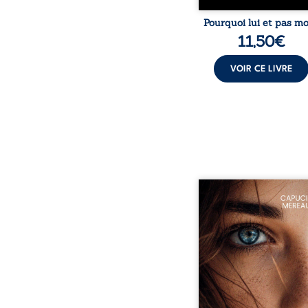
Pourquoi lui et pas mo
11,50
€
VOIR CE LIVRE
À seize ans, Violette p
trouver sa place da
société. Entre timi
moqueries et peu
jugement, elle avance a
sentiment d’être diffé
sans comprendre plein
ce qui l’habite. Sa ren
avec Louise boulevers
certitudes et fait naître 