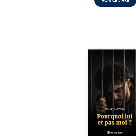
VOIR CE LIVRE
Pourquoi lui et pas 
raconte le parcours de l’
marqué par les mauvais 
la chute et l’épreu
l’enfermement. Mais il d
également les espoirs q
ont permis de ne pas ren
Au-delà d’une his
personnelle, ce témoi
interroge le desti
responsabilité, la résilie
la possibilité d
reconstruire malgr
obstacles. Un ouvr