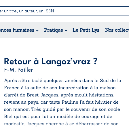
Nouvell
Poésie
Romance
Jeunesse
ences humaines
Pratique
Le Petit Lys
Nos collec
Théâtre
Érotique
Historique
Régional
Retour à Langoz’vraz ?
F-M. Pailler
Après s’être isolé quelques années dans le Sud de la
France à la suite de son incarcération à la maison
d’arrêt de Brest, Jacques, après moult hésitations,
revient au pays, car tante Pauline l’a fait héritier de
son manoir. Très guidé par le souvenir de son oncle
Biel qui est pour lui un modèle de courage et de
modestie, Jacques cherche à se débarrasser de son