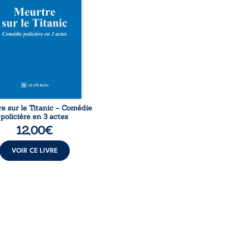
rofondeurs de l’Atlantique.
décennies plus tard, la
uverte de l’épave fait
gir un secret que l’on
it perdu. Dans un coffre
rieux, des indices oubliés
...
e sur le Titanic – Comédie
policière en 3 actes
12,00
€
VOIR CE LIVRE