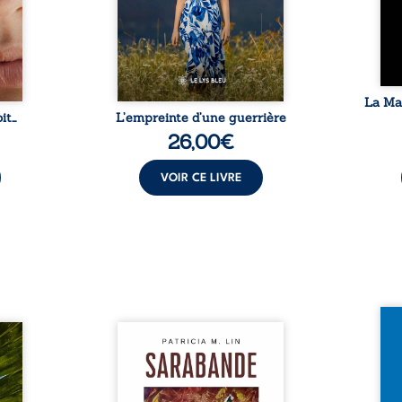
temps
peur, l’isolement, l’épuisement
puiss
 plus
et le sentiment de ne pas ...
comm
e à ...
La Ma
it…
L’empreinte d’une guerrière
26,00
€
VOIR CE LIVRE
Et si
traité,
Aux chants crépitants de l’été,
empor
nu une
Sous le silence ouaté de la
bord 
sée de
neige en hiver, Au cours de
inaug
-t-il
nuits pâles, Dans la clarté
est c
er ce
bienveillante de la lune, Rêves,
avec 