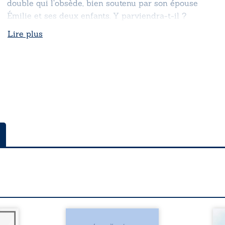
double qui l’obsède, bien soutenu par son épouse
Émilie et ses deux enfants. Y parviendra-t-il ?
Lire plus
e des
Les silhouettes de la rue
Aube