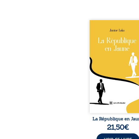
En République Fédéra
Congo, la naissan
jumeaux de races diffé
bouleverse l’ordre ét
Senior est Noir et Juni
Blanc, bien que nés
couple de Noirs. Très
l’événement attire les 
internationaux et tran
le bébé blanc en une 
emblématique sacrée, inv
selon certains, d’une m
salvatrice. Cependant
couvert
La République en Jau
21,50
€