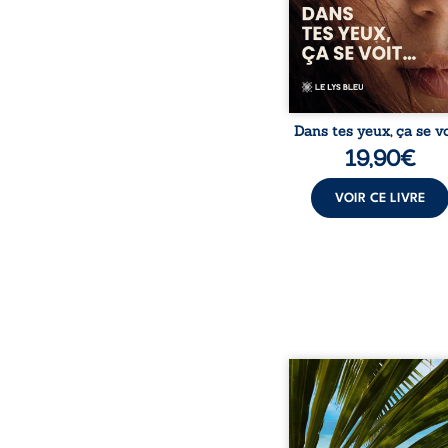
des émotions long
refoulées. Des années
tard, alors qu’elle s’apprêt
Dans tes yeux, ça se vo
19,90
€
VOIR CE LIVRE
Au réveil, Pierre, jeune re
découvre qu’il est deve
séduisante femme métis
trente ans. À peine a
commencé à apprivois