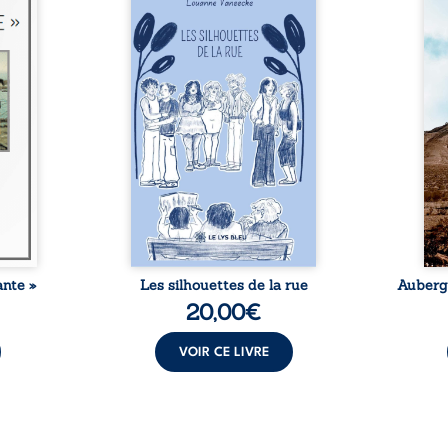
re, ce
donne la parole à six
jus
,60 m,
personnages ordinaires,
témo
», sur
traversés par des pensées, des
parco
n, n’a
émotions et des silences qui
Zi 
arquer
pourraient appartenir à
Magi
cit de
chacun de nous. À travers
défen
it par
leurs parcours, ce roman invite
et 
mis de
à porter un regard différent
judici
é de
sur celles et ceux qui nous
trent
toyer
entourent, à deviner ce qui se
bris
dèrent
cache derrière les apparences
arbit
lus de
et à s’ouvrir au fourmillement
sa vi
 en ...
sensible de notre ...
ante »
Les silhouettes de la rue
Auberge
20,00
€
VOIR CE LIVRE