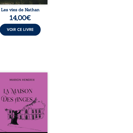
Les vies de Nathan
14,00
€
VOIR CE LIVRE
sommes en 1979, soit 15
 après le décès du
arche Anatole-Eustache.
mille devra affronter non
ment un inconnu qui rôde
ur du domaine et dont
n, le fidèle majordome,
te les visites, le passé
ombrant d’Anatole-
ache, la malédiction
iale, mais aussi la toute-