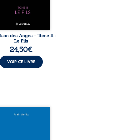
ance de Gauthier. Mais
ent dompter cet enfant
avant qu’il ...
ison des Anges – Tome II :
Le Fils
24,50
€
VOIR CE LIVRE
 le naufrage n’avait pas
té tous ses secrets ? À
du Titanic, lors du voyage
ural en 1912, un meurtre
ommis. Le drame disparaît
le navire, englouti dans