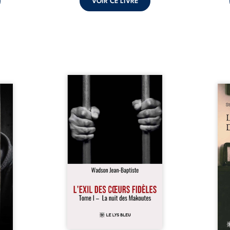
VOIR CE LIVRE
« Une nuit suffit parfois pour
moi ?
briser une famille… mais
Les 
auteur
certaines fidélités traversent
recue
choix,
les années. » Haïti, sous la
jours
ve de
dictature des Duvalier. La peur
la pr
évoile
s’étend jusque dans les
médi
ui lui
villages les plus reculés. À
avec 
oncer.
Bainet, Jean-Joël Joli mène une
plus 
toire
existence paisible avec sa
jamai
gnage
famille. Chef de section
par-d
n, la
respecté, il refuse pourtant de
poème
nce et
fermer les yeux sur l’injustice.
marq
e se
Mais, dans un ...
Guerr
é les
age ...