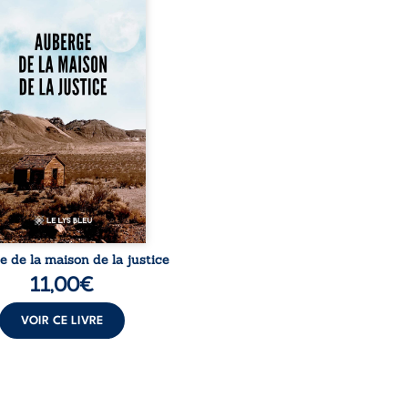
tice est un récit-
ignage consacré au
urs exemplaire de Mbala
Nkuaku Lema Félix.
strat intègre, fervent
seur des droits humains
de l’indépendance
aire, il voit sa carrière de
e-quatre ans brutalement
ée par une révocation
raire en 2009, plongeant
e dans un chaos matériel
et moral. À ...
 de la maison de la justice
11,00
€
VOIR CE LIVRE