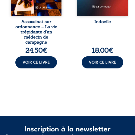
et ordinal. Depuis
vivent trop fort,
septembre 2013, il
trop vrai, trop tôt.
raconte le long
Indocile est une
combat qui l’a
traversée. Une
Assassinat sur
Indocile
conduit à être
langue nue. Une
ordonnance – La vie
écarté du corps
insurrection
trépidante d’un
médical, malgré
calme. Une
médecin de
une décision de
déclaration
campagne
première instance
d’existence pour ...
24,50
€
18,00
€
...
VOIR CE LIVRE
VOIR CE LIVRE
Inscription à la newsletter