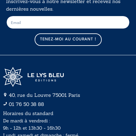
Inscrivez-vous à notre newsletter et recevez nos
dernières nouvelles.
E
E
-
-
m
m
a
a
TENEZ-MOI AU COURANT !
i
i
l
l
*
40, rue du Louvre 75001 Paris
01 76 50 38 88
Horaires du standard
De mardi à vendredi :
9h - 12h et 13h30 - 16h30
Lundi, samedi et dimanche : fermé