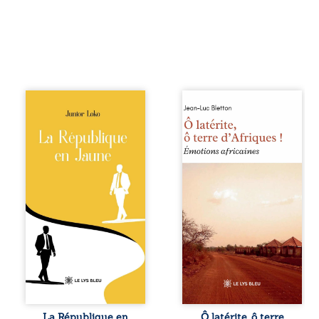
En République
Ô latérite, ô terre
Fédérale du
d’Afriques ! est un
Congo, la
hommage
naissance de
poétique et
jumeaux de races
authentique aux
différentes
paysages, aux
bouleverse l’ordre
rencontres et aux
établi : Senior est
émotions brutes
Noir et Junior est
d’un continent en
Blanc, bien que
reconstruction,
nés d’un couple de
entre traditions et
Noirs. Très vite,
modernité. Des
l’événement attire
souvenirs intimes
les médias
– la pluie à
internationaux et
Namoungou, le
transforme le
baobab de
bébé blanc en une
Zagtouli – aux
figure
portraits
La République en
Ô latérite, ô terre