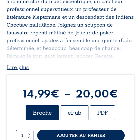
ancienne star du muet excentrique, un catcheur
professionnel superstitieux, un professeur de
littérature kleptomane et un descendant des Indiens
Choctaw multitâche. Joignez un soupçon de
faussaire repenti mâtiné de joueur de poker
professionnel, ajoutez à l’ensemble une goutte d’ado
déterminée, et beaucoup, beaucoup de chance…
Remuez le tout, puis laissez reposer. Recette
garantie pour un cocktail détonnant ! Quid des
Lire plus
Girafes, direz-vous ? Patience, vous allez
comprendre…
Pla
14,99
€
–
20,00
€
de
Broché
ePub
PDF
prix 
quantité
AJOUTER AU PANIER
14,