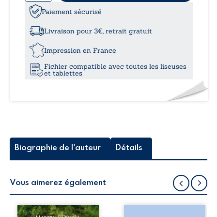
de
Quand
Paiement sécurisé
à
volent
les
Livraison pour 3€, retrait gratuit
Girafes
20,
Impression en France
Fichier compatible avec toutes les liseuses
et tablettes
Biographie de l'auteur
Détails
Vous aimerez également
Julia, dite Rawilia,
Les silhouettes de