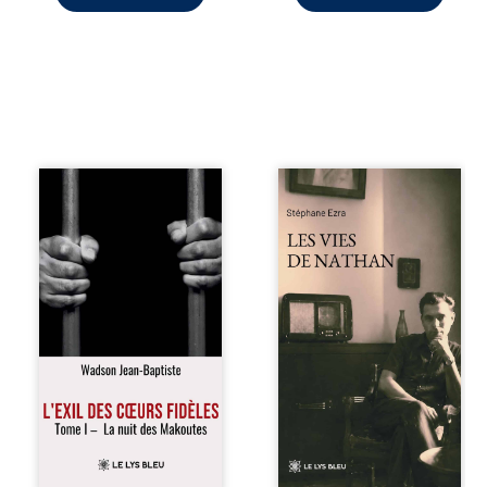
« Une nuit suffit
Les vies de
parfois pour briser
Nathan est un
une famille… mais
recueil de poésie
certaines fidélités
né en trois jours,
traversent les
au printemps
années. » Haïti,
2026. Pour la
sous la dictature
première fois,
des Duvalier. La
Stéphane Ezra,
peur s’étend
médium, a pu
jusque dans les
communiquer
villages les plus
avec son père,
reculés. À Bainet,
disparu depuis
Jean-Joël Joli
plus de vingt ans
mène une
et qu’il n’a jamais
existence paisible
connu. De ce
avec sa famille.
dialogue par-delà
Chef de section
la mort naissent