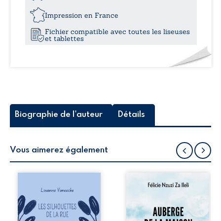
-
24,
Tome
Impression en France
II
Fichier compatible avec toutes les liseuses
:
et tablettes
Les
pactes
maudits
Biographie de l'auteur
Détails
Vous aimerez également
Les silhouettes de
Auberge de la
la rue donne la
maison de la
parole à six
justice est un
personnages
récit-témoignage
ordinaires,
consacré au