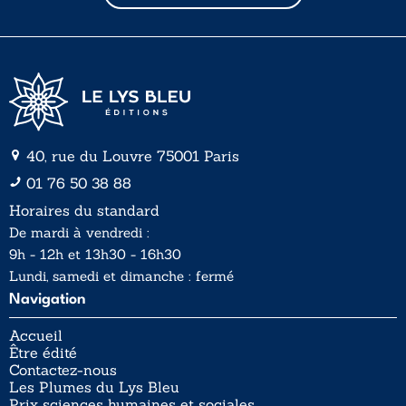
l
l
*
40, rue du Louvre 75001 Paris
01 76 50 38 88
Horaires du standard
De mardi à vendredi :
9h - 12h et 13h30 - 16h30
Lundi, samedi et dimanche : fermé
Navigation
Accueil
Être édité
Contactez-nous
Les Plumes du Lys Bleu
Prix sciences humaines et sociales