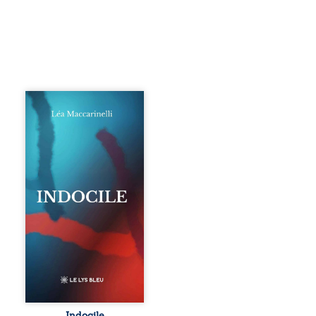
Quatre parties.
Quatre refus.
Quatre visages
d’une existence en
friction. Entre les
silences qu’on ne
déchiffre pas, les
amours qu’on
dérange, les corps
qu’on administre
et les liens qu’on
sabote, cet
ouvrage parle à
celles et ceux qui
vivent trop fort,
trop vrai, trop tôt.
Indocile est une
traversée. Une
Indocile