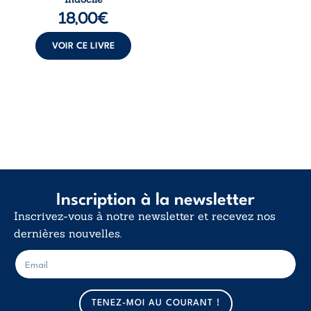
langue nue. Une
18,00
€
insurrection
calme. Une
déclaration
VOIR CE LIVRE
d’existence pour ...
Inscription à la newsletter
Inscrivez-vous à notre newsletter et recevez nos
dernières nouvelles.
E
E
-
-
m
m
a
a
TENEZ-MOI AU COURANT !
i
i