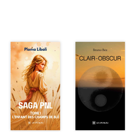
Autrefois, les
Composé en
champs d’Atlantis
alexandrins, Clair-
vibraient sous le
obscur aborde la
vent et les enfants
spiritualité, les
couraient dans les
relations
blés. Puis la
humaines, la
couronne plia le
nature et les
genou, livrant son
territoires à partir
peuple à l’ombre
d’expériences
d’Ivorny. À Atove,
personnelles.
Luwel aurait pu
Entre clarté et
disparaître dans
obscurité, les
les ruines de son
poèmes traduisent
destin ; pourtant,
les observations
sous les pierres
et les ressentis
d’un temple
façonnés au fil
oublié, des
d’une vie. Ils