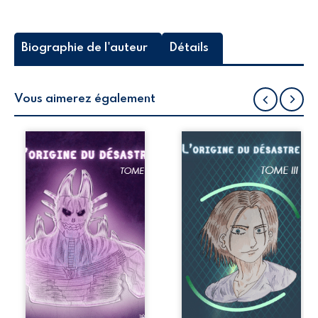
Biographie de l'auteur
Détails
Vous aimerez également
Nos jeunes héros
Prescrits sur la
sont confrontés à
continuité d’une
de terribles
piste au cours
souvenirs qui les
d’une visite dans
tourmentent. Ils se
un grand
lancent dans une
environnement
quête pour
verdoyant,
découvrir les
quelques vérités
indices qui
vont s’approcher
éclaireront les
de nos
mystères d’un
protagonistes. Dès
passé
lors, ils feront une
traumatique qui
découverte plus
hante les
qu’improbable...
survivants. Pour