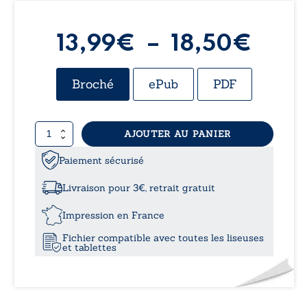
Plag
13,99
€
–
18,50
€
de
Broché
ePub
PDF
prix 
quantité
AJOUTER AU PANIER
13,9
de
L’origine
Paiement sécurisé
à
du
désastre
Livraison pour 3€, retrait gratuit
-
18,5
Tome
Impression en France
IV
Fichier compatible avec toutes les liseuses
et tablettes