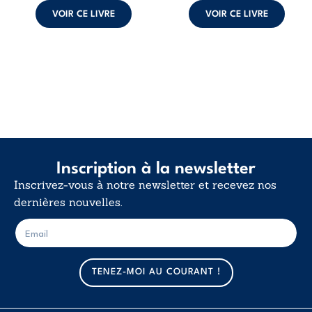
peuvent ...
VOIR CE LIVRE
VOIR CE LIVRE
Inscription à la newsletter
Inscrivez-vous à notre newsletter et recevez nos
dernières nouvelles.
E
E
-
-
m
m
a
a
TENEZ-MOI AU COURANT !
i
i
l
l
*