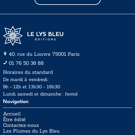
i
i
l
l
*
40, rue du Louvre 75001 Paris
01 76 50 38 88
Horaires du standard
De mardi à vendredi :
9h - 12h et 13h30 - 16h30
Lundi, samedi et dimanche : fermé
Navigation
Accueil
Être édité
Contactez-nous
Les Plumes du Lys Bleu