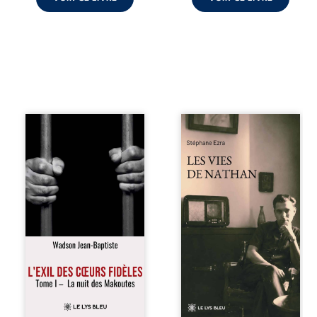
« Une nuit suffit
Les vies de
parfois pour briser
Nathan est un
une famille… mais
recueil de poésie
certaines fidélités
né en trois jours,
traversent les
au printemps
années. » Haïti,
2026. Pour la
sous la dictature
première fois,
des Duvalier. La
Stéphane Ezra,
peur s’étend
médium, a pu
jusque dans les
communiquer
villages les plus
avec son père,
reculés. À Bainet,
disparu depuis
Jean-Joël Joli
plus de vingt ans
mène une
et qu’il n’a jamais
existence paisible
connu. De ce
avec sa famille.
dialogue par-delà