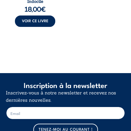
Indocile
langue nue. Une
18,00
€
insurrection
calme. Une
déclaration
VOIR CE LIVRE
d’existence pour ...
Inscription à la newsletter
Inscrivez-vous à notre newsletter et recevez nos
dernières nouvelles.
E
E
-
-
m
m
a
a
TENEZ-MOI AU COURANT !