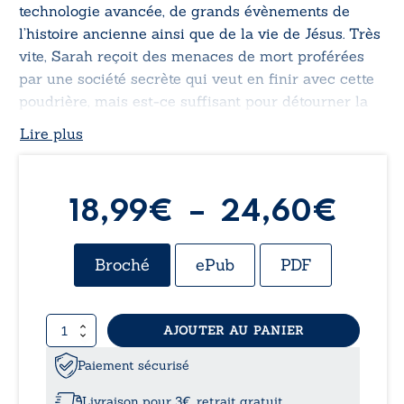
technologie avancée, de grands évènements de
l’histoire ancienne ainsi que de la vie de Jésus. Très
vite, Sarah reçoit des menaces de mort proférées
par une société secrète qui veut en finir avec cette
poudrière, mais est-ce suffisant pour détourner la
jeune femme de sa quête ?
Lire plus
Pla
18,99
€
–
24,60
€
de
Broché
ePub
PDF
prix 
quantité
AJOUTER AU PANIER
18,
de
Les
Paiement sécurisé
à
Templiers
-
Livraison pour 3€, retrait gratuit