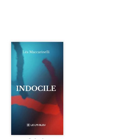
Quatre parties.
Quatre refus.
Quatre visages
d’une existence en
friction. Entre les
silences qu’on ne
déchiffre pas, les
amours qu’on
dérange, les corps
qu’on administre
et les liens qu’on
sabote, cet
ouvrage parle à
celles et ceux qui
vivent trop fort,
trop vrai, trop tôt.
Indocile est une
traversée. Une