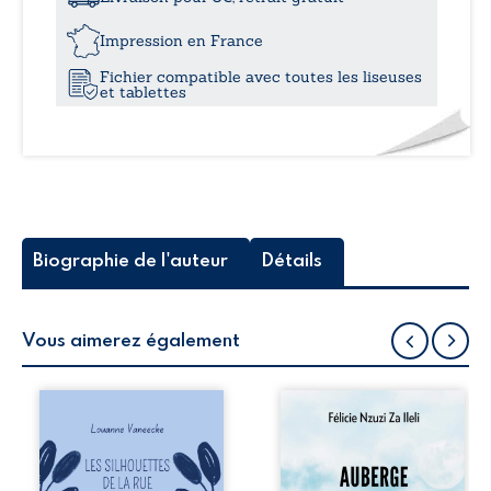
Le
24,
secret
Impression en France
de
Fichier compatible avec toutes les liseuses
la
et tablettes
7e
Croisade
ou
le
mystère
du
Dogma
Biographie de l'auteur
Détails
Vous aimerez également
Les silhouettes de
Auberge de la
la rue donne la
maison de la
parole à six
justice est un
personnages
récit-témoignage
ordinaires,
consacré au