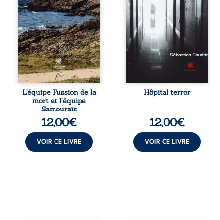
sauront te
numéros neuf ni
protéger, n’essaye
Dialecte.
pas de t’enfuir et
Aujourd’hui, vous
donne-moi toutes
allez rencontrer
ces épées. »
vos cousins
germains, vous
avez intérêt à
vous tenir
tranquilles, et pas
de folie. »
L’équipe Fussion de la
Hôpital terror
mort et l’équipe
Samouraïs
12,00
€
12,00
€
VOIR CE LIVRE
VOIR CE LIVRE