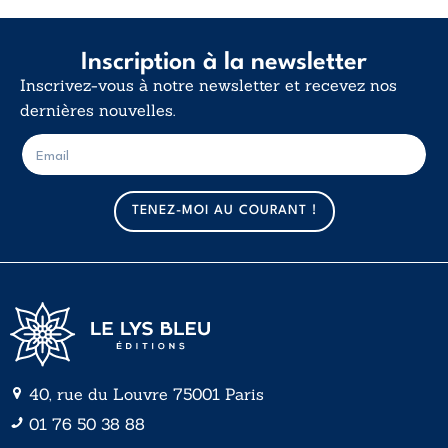
Inscription à la newsletter
Inscrivez-vous à notre newsletter et recevez nos
dernières nouvelles.
E
E
-
-
m
m
a
a
TENEZ-MOI AU COURANT !
i
i
l
l
*
40, rue du Louvre 75001 Paris
01 76 50 38 88