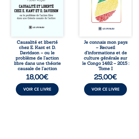
et de Donald
l’histoire
Davidson, cet
nationale, il
essai explore les
entend combattre
liens entre libre
l’ignorance, le
arbitre,
repli identitaire et
déterminisme
l’affaiblissement
causal et
du sentiment
responsabilité. De
patriotique.
Causalité et liberté
Je connais mon pays
la volonté
Accessible à tous,
chez E. Kant et D.
– Recueil
kantienne au
ce recueil offre
Davidson – ou le
d’informations et de
monisme anomal
des repères
problème de l’action
culture générale sur
de Davidson, il
essentiels pour
libre dans une théorie
le Congo 1482 – 2015 :
interroge la
mieux
causale de l’action
Tome I
manière dont les
comprendre le ...
18,00
€
25,00
€
intentions et les
croyances
peuvent ...
VOIR CE LIVRE
VOIR CE LIVRE