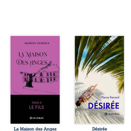
Nous sommes en
Au réveil, Pierre,
1979, soit 15 ans
jeune retraité,
après le décès du
découvre qu’il est
patriarche
devenu une
Anatole-Eustache.
séduisante femme
La famille devra
métissée de trente
affronter non
ans. À peine a-t-il
seulement un
commencé à
inconnu qui rôde
apprivoiser ce
autour du
nouveau corps
domaine et dont
qu’Ange surgit
Firmin, le fidèle
dans sa vie et fait
majordome,
vaciller toutes ses
redoute les visites,
certitudes. Entre
le passé
eux, l’attirance est
encombrant
immédiate,
d’Anatole-
brûlante jusqu’à
Eustache, la
ce qu’un secret
La Maison des Anges
Désirée