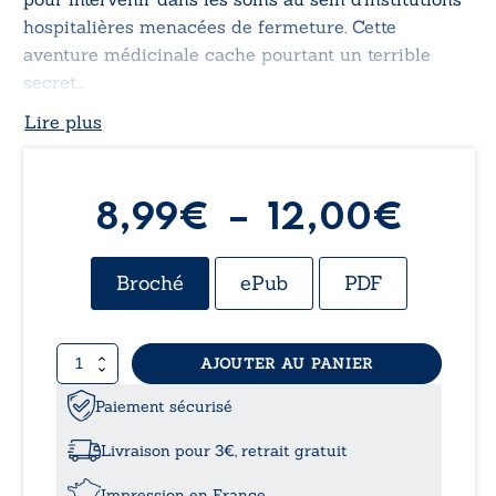
hospitalières menacées de fermeture. Cette
aventure médicinale cache pourtant un terrible
secret…
Lire plus
Plag
8,99
€
–
12,00
€
de
Broché
ePub
PDF
prix :
quantité
AJOUTER AU PANIER
8,99
de
Les
Paiement sécurisé
à
quatre
jumeaux
Livraison pour 3€, retrait gratuit
maléfiques
12,0
et
Impression en France