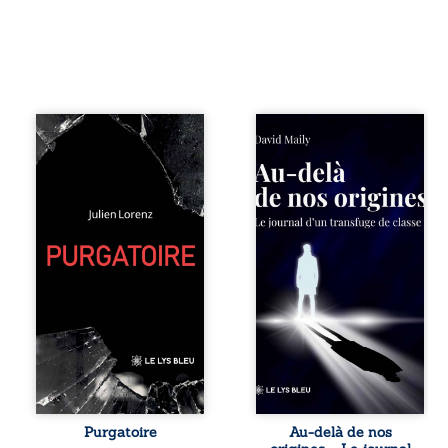
Vingt années
Né dans un milieu
d’écriture, de
populaire où la
blessures,
violence et les
d’émotions et de
fractures
pensées se
familiales tenaient
rencontrent dans
lieu de destin,
ce recueil
David a choisi la
profondément
rupture. Très tôt,
intime. Entre
l’école et les livres
nouvelles
deviennent ses
autobiographiques,
armes de survie, le
poèmes bruts,
moteur d’une
pamphlets et
lente ascension
réflexions
sociale. S’arracher
philosophiques,
à ses racines
chaque texte
exige pourtant un
ouvre une porte
prix invisible. Pris
sur l’existence. Ici,
entre deux
Purgatoire
Au-delà de nos
nul ordre imposé :
mondes, l’homme