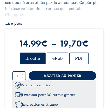
ses deux frères aînés partis au combat. Ce périple
lui réserve bien de surprises qu’il est loin
d’imaginer…
Lire plus
Plag
14,99
€
–
19,70
€
de
Broché
ePub
PDF
prix 
quantité
AJOUTER AU PANIER
14,9
de
Les
Paiement sécurisé
à
aventures
rocambolesques
Livraison pour 3€, retrait gratuit
de
19,7
messire
Impression en France
Guilbaud