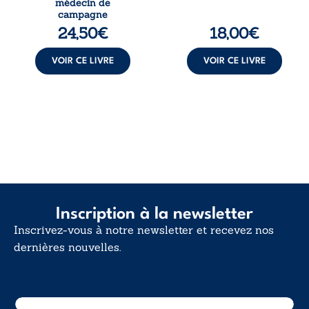
médecin de
une décision de
déclaration
campagne
première instance
d’existence pour ...
24,50
€
18,00
€
...
VOIR CE LIVRE
VOIR CE LIVRE
Inscription à la newsletter
Inscrivez-vous à notre newsletter et recevez nos
dernières nouvelles.
E-mail