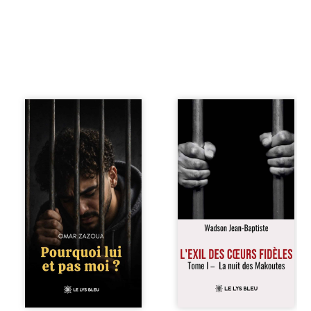
Pourquoi lui et pas
« Une nuit suffit
moi ? raconte le
parfois pour briser
parcours de
une famille… mais
l’auteur marqué
certaines fidélités
par les mauvais
traversent les
choix, la chute et
années. » Haïti,
l’épreuve de
sous la dictature
l’enfermement.
des Duvalier. La
Mais il dévoile
peur s’étend
également les
jusque dans les
espoirs qui lui ont
villages les plus
permis de ne pas
reculés. À Bainet,
renoncer. Au-delà
Jean-Joël Joli
d’une histoire
mène une
personnelle, ce
existence paisible
témoignage
avec sa famille.
interroge le destin,
Chef de section