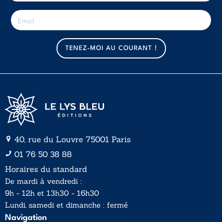
E
-
m
a
TENEZ-MOI AU COURANT !
i
l
*
40, rue du Louvre 75001 Paris
01 76 50 38 88
Horaires du standard
De mardi à vendredi :
9h - 12h et 13h30 - 16h30
Lundi, samedi et dimanche : fermé
Navigation