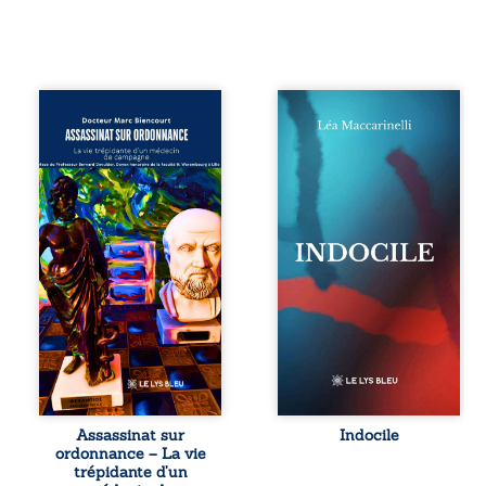
Assassinat sur
Quatre parties.
ordonnance – La
Quatre refus.
vie trépidante
Quatre visages
d’un médecin de
d’une existence en
campagne est la
friction. Entre les
réédition enrichie
silences qu’on ne
et actualisée du
déchiffre pas, les
témoignage du
amours qu’on
Docteur Marc
dérange, les corps
Biencourt, ancien
qu’on administre
médecin de
et les liens qu’on
famille, qui revient
sabote, cet
sur son parcours
ouvrage parle à
médical, syndical
celles et ceux qui
et ordinal. Depuis
vivent trop fort,
septembre 2013, il
trop vrai, trop tôt.
raconte le long
Indocile est une
combat qui l’a
traversée. Une
Assassinat sur
Indocile
conduit à être
langue nue. Une
ordonnance – La vie
écarté du corps
insurrection
trépidante d’un
médical, malgré
calme. Une