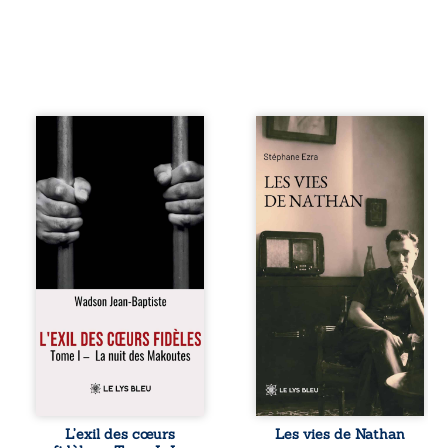
« Une nuit suffit
Les vies de
parfois pour briser
Nathan est un
une famille… mais
recueil de poésie
certaines fidélités
né en trois jours,
traversent les
au printemps
années. » Haïti,
2026. Pour la
sous la dictature
première fois,
des Duvalier. La
Stéphane Ezra,
peur s’étend
médium, a pu
jusque dans les
communiquer
villages les plus
avec son père,
reculés. À Bainet,
disparu depuis
Jean-Joël Joli
plus de vingt ans
mène une
et qu’il n’a jamais
existence paisible
connu. De ce
avec sa famille.
dialogue par-delà
Chef de section
la mort naissent
respecté, il refuse
des poèmes qui
L’exil des cœurs
Les vies de Nathan
pourtant de
retracent une vie