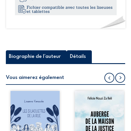
la
Fichier compatible avec toutes les liseuses
mémoire
et tablettes
défait
les
chaînes,
l’amour
refait
le
monde
Biographie de l'auteur
Détails
Vous aimerez également
Les silhouettes de
Auberge de la
la rue donne la
maison de la
parole à six
justice est un
personnages
récit-témoignage
ordinaires,
consacré au
traversés par des
parcours
pensées, des
exemplaire de