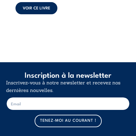
calme. Une
déclaration
VOIR CE LIVRE
d’existence pour ...
Inscription à la newsletter
Inscrivez-vous à notre newsletter et recevez nos
dernières nouvelles.
E
E
-
-
m
m
a
a
TENEZ-MOI AU COURANT !
i
i
l
l
*