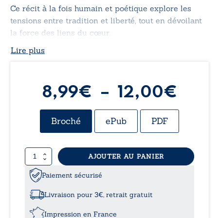
Ce récit à la fois humain et poétique explore les
tensions entre tradition et liberté, tout en dévoilant
la force des liens du cœur.
Lire plus
Plag
8,99
€
–
12,00
€
de
Broché
ePub
PDF
prix :
quantité
AJOUTER AU PANIER
8,99
de
Le
Paiement sécurisé
à
grand-
mariage
Livraison pour 3€, retrait gratuit
-
12,0
Quand
Impression en France