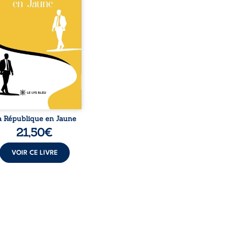
r est Noir et Junior est
c, bien que nés d’un
e de Noirs. Très vite,
nement attire les médias
nationaux et transforme
bé blanc en une figure
matique sacrée, investie,
 certains, d’une mission
trice. Cependant, sous
couvert de ...
a République en Jaune
21,50
€
VOIR CE LIVRE