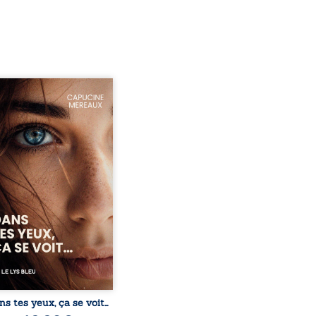
ze ans, Violette peine à
ver sa place dans la
été. Entre timidité,
ueries et peur du
ent, elle avance avec le
ment d’être différente,
 comprendre pleinement
i l’habite. Sa rencontre
 Louise bouleverse ses
udes et fait naître en elle
émotions longtemps
ulées. Des années plus
 alors qu’elle s’apprête à ...
ns tes yeux, ça se voit…