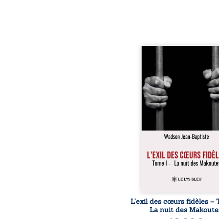
« Une nuit suffit parfoi
briser une famille…
certaines fidélités trav
les années. » Haïti, s
dictature des Duvalier. L
s’étend jusque dan
villages les plus recu
Bainet, Jean-Joël Joli mè
existence paisible av
famille. Chef de se
respecté, il refuse pourt
fermer les yeux sur l’inju
Mais, dans
L’exil des cœurs fidèles – 
La nuit des Makoute