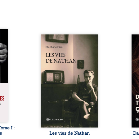
s pour
 mais
Les vies de Nathan est un
À sei
ersent
recueil de poésie né en trois
trou
ous la
jours, au printemps 2026. Pour
soci
a peur
la première fois, Stéphane Ezra,
moq
s les
médium, a pu communiquer
jugem
lés. À
avec son père, disparu depuis
senti
ne une
plus de vingt ans et qu’il n’a
sans
ec sa
jamais connu. De ce dialogue
ce qu
ction
par-delà la mort naissent des
avec
ant de
poèmes qui retracent une vie
certit
stice.
marquée par la Seconde
des 
 un ...
Guerre mondiale, une identité
refo
juive brisée, la guerre ...
tard,
Tome I :
s
Les vies de Nathan
Da