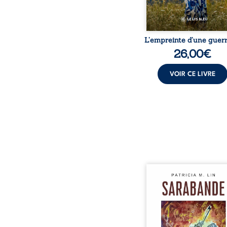
L’empreinte d’une guerr
26,00
€
VOIR CE LIVRE
Aux chants crépitants de 
Sous le silence ouaté
neige en hiver, Au co
nuits pâles, Dans la 
bienveillante de la lune, 
pensées, révoltes et es
Des mots s’assemblent, co