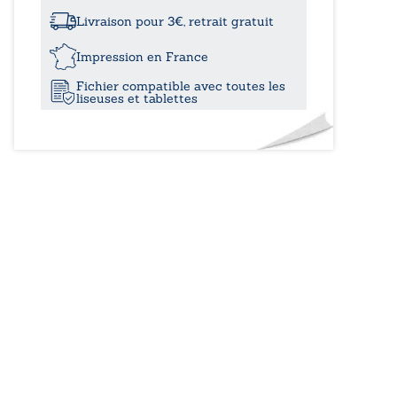
à
d’Ardenne
Livraison pour 3€, retrait gratuit
20,7
Impression en France
Fichier compatible avec toutes les
liseuses et tablettes