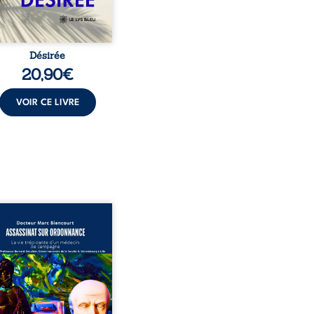
Désirée
20,90
€
VOIR CE LIVRE
sinat sur ordonnance –
e trépidante d’un médecin
mpagne est la réédition
chie et actualisée du
ignage du Docteur Marc
ourt, ancien médecin de
le, qui revient sur son
urs médical, syndical et
nal. Depuis septembre