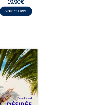
19,90
€
VOIR CE LIVRE
eil, Pierre, jeune retraité,
vre qu’il est devenu une
sante femme métissée de
te ans. À peine a-t-il
encé à apprivoiser ce
au corps qu’Ange surgit
sa vie et fait vaciller
s ses certitudes. Entre
l’attirance est immédiate,
ante jusqu’à ce qu’un
t familial fasse planer
ensable : et s’ils étaient
demi-frère et ...