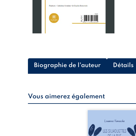
Biographie de l'auteur
Détails
Vous aimerez également
Les silhouettes de l
donne la parole à
personnages ordina
traversés par des pensée