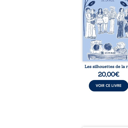
émotions et des silenc
pourraient apparte
chacun de nous. À tr
leurs parcours, ce roman 
à porter un regard dif
sur celles et ceux qu
entourent, à deviner ce 
cache derrière les appa
et à s’ouvrir au fourmil
sensible de no
Les silhouettes de la 
20,00
€
VOIR CE LIVRE