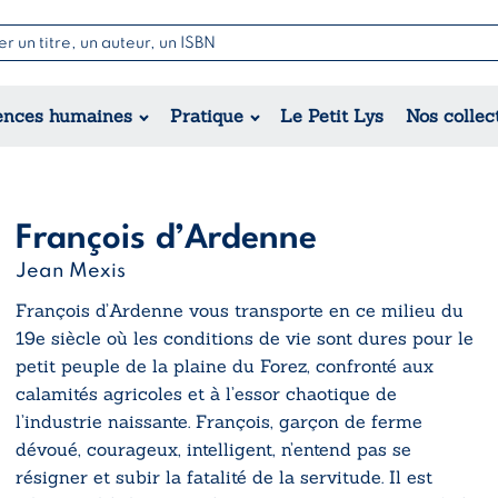
Nouvell
Poésie
Romance
Jeunesse
ences humaines
Pratique
Le Petit Lys
Nos collec
Théâtre
Érotique
Historique
Régional
François d’Ardenne
Jean Mexis
François d’Ardenne
vous transporte en ce milieu du
19e siècle où les conditions de vie sont dures pour le
petit peuple de la plaine du Forez, confronté aux
calamités agricoles et à l’essor chaotique de
l’industrie naissante. François, garçon de ferme
dévoué, courageux, intelligent, n’entend pas se
résigner et subir la fatalité de la servitude. Il est