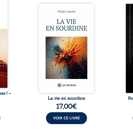
ques !
ue et
Nina et Pierre se sont
Pour
s, aux
rencontrés très jeunes,
racon
tions
presque par hasard, et se sont
marqu
nt en
aimés simplement, persuadés
la c
ntre
que la présence de l’autre
l’enf
é. Des
suffirait. Ils mènent une
égale
luie à
existence modeste, rythmée
ont p
ab de
par le travail, la fatigue et les
Au-d
raits
silences. La mort de la mère de
pers
nkara,
Nina, chez qui ils vivent,
inte
Vieux
fragilise un équilibre déjà
respo
ge des
précaire. Puis vient la
la 
nés ...
naissance de leur enfant, et le
reco
basculement. ...
ues ! –
La vie en sourdine
Po
17,00
€
VOIR CE LIVRE