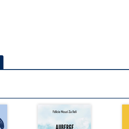
a rue
Auberge de la maison de la
En R
 six
justice est un récit-
Cong
ires,
témoignage consacré au
jumea
s, des
parcours exemplaire de Mbala
boule