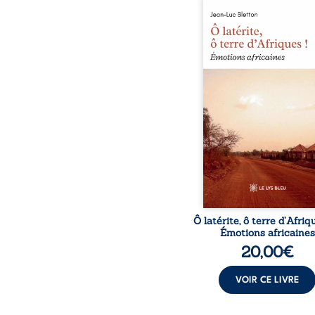
Ô latérite, ô terre d’Afri
est un hommage poétiq
authentique aux paysage
rencontres et aux émo
brutes d’un contine
reconstruction, e
traditions et modernit
souvenirs intimes – la p
Namoungou, le baob
Zagtouli – aux port
marquants – Thomas Sa
Hamadoun Dicko, le 
Biokou – l’auteur parta
instanta
Ô latérite, ô terre d’Afriq
Émotions africaines
20,00
€
VOIR CE LIVRE