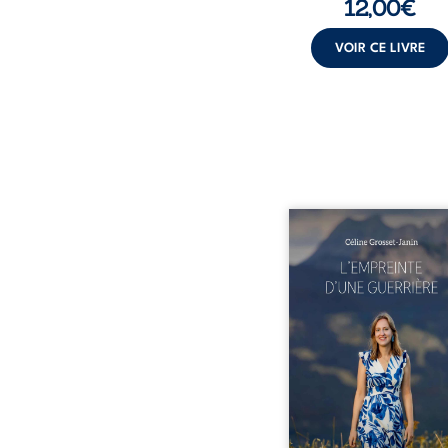
12,00
€
VOIR CE LIVRE
Que reste-t-il de l’e
lorsque la maladie impo
propres règles ? L’emp
d’une guerrière livre
détour, le récit d’un quo
bouleversé par la ma
chronique, l’errance mé
et de longues hospitalisa
L’auteure y raconte ce q
dossiers médicaux taisen
peur, l’isolement, l’épui
et le sentiment de ne 