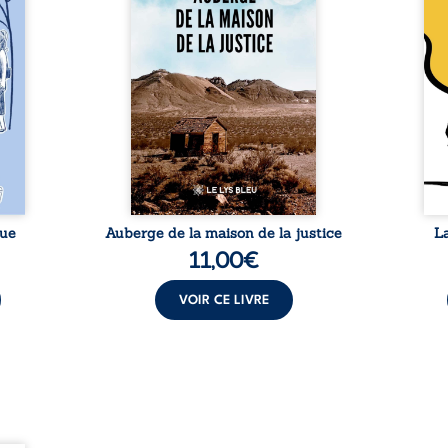
es qui
Zi Nkuaku Lema Félix.
Senio
nir à
Magistrat intègre, fervent
Blan
avers
défenseur des droits humains
coupl
invite
et de l’indépendance
l’évé
férent
judiciaire, il voit sa carrière de
inter
i nous
trente-quatre ans brutalement
le bé
qui se
brisée par une révocation
emblé
rences
arbitraire en 2009, plongeant
selon
lement
sa vie dans un chaos matériel
salva
tre ...
et moral. À ...
rue
Auberge de la maison de la justice
L
11,00
€
VOIR CE LIVRE