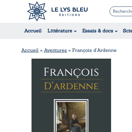
Romans
Contemporain
Accueil
Littérature
Essais & docs
Sci
Suspense / Thriller / Policier
Fantastique
Science-fiction
Accueil
»
Aventures
»
François d’Ardenne