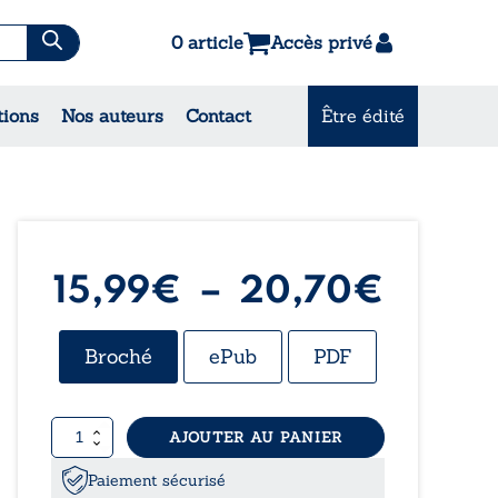
0 article
Accès privé
es & Contes
tions
Nos auteurs
Contact
Être édité
CONSULTEZ NOS
MEILLEURES VENTES
Plage
15,99
€
–
20,70
€
de
Broché
ePub
PDF
prix :
quantité
AJOUTER AU PANIER
15,99
de
François
Paiement sécurisé