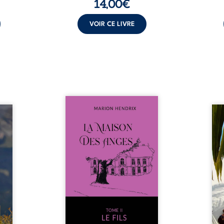
14,00
€
VOIR CE LIVRE
Nous sommes en 1979, soit 15
nfance
ans après le décès du
Au rév
se ses
patriarche Anatole-Eustache.
décou
reinte
La famille devra affronter non
sédui
, sans
seulement un inconnu qui rôde
tren
tidien
autour du domaine et dont
comm
ladie
Firmin, le fidèle majordome,
nouve
dicale
redoute les visites, le passé
dans 
tions.
encombrant d’Anatole-
toute
ue les
Eustache, la malédiction
eux, 
t : la
familiale, mais aussi la toute-
brûl
sement
puissance de Gauthier. Mais
secre
pas ...
comment dompter cet enfant
l’imp
avant qu’il ...