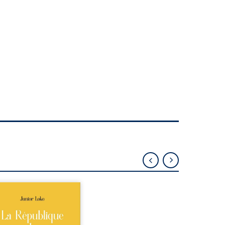
épublique Fédérale du
o, la naissance de
ux de races différentes
verse l’ordre établi :