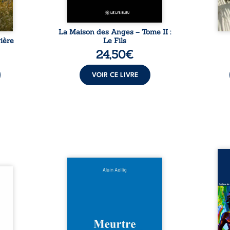
La Maison des Anges – Tome II :
ière
Le Fils
24,50
€
VOIR CE LIVRE
Assas
Et si le naufrage n’avait pas
La vi
l’été,
emporté tous ses secrets ? À
de ca
 de la
bord du Titanic, lors du voyage
enri
urs de
inaugural en 1912, un meurtre
témo
clarté
est commis. Le drame disparaît
Bienc
Rêves,
avec le navire, englouti dans
famil
poirs…
les profondeurs de l’Atlantique.
parco
lorés,
Sept décennies plus tard, la
ordi