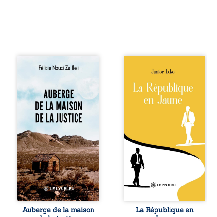
Auberge de la
En République
maison de la
Fédérale du
justice est un
Congo, la
récit-témoignage
naissance de
consacré au
jumeaux de races
parcours
différentes
exemplaire de
bouleverse l’ordre
Mbala Zi Nkuaku
établi : Senior est
Lema Félix.
Noir et Junior est
Magistrat intègre,
Blanc, bien que
fervent défenseur
nés d’un couple de
des droits
Noirs. Très vite,
humains et de
l’événement attire
l’indépendance
les médias
judiciaire, il voit sa
internationaux et
carrière de trente-
transforme le
quatre ans
bébé blanc en une
brutalement
figure
Auberge de la maison
La République en
brisée par une
emblématique