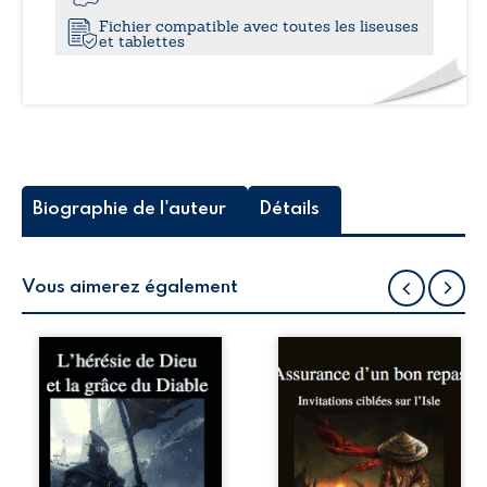
sur
Fichier compatible avec toutes les liseuses
l’Isle
et tablettes
Biographie de l'auteur
Détails
Vous aimerez également
Moi, un Pisan
Quand on est
Gibelin, je devais
ennuyé par une
me rendre à Saint-
affaire, on crée
Jean d’Acre sur le
une affaire à
navire d’une
l’intérieur de
étrange Capitaine,
l’affaire, puis une
en évitant Génois
troisième dans la