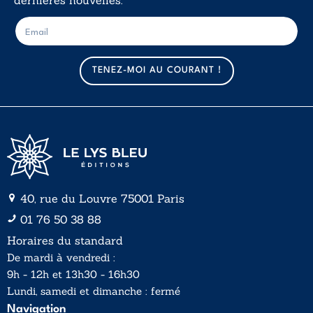
E
E
-
-
m
m
a
a
TENEZ-MOI AU COURANT !
i
i
l
l
*
40, rue du Louvre 75001 Paris
01 76 50 38 88
Horaires du standard
De mardi à vendredi :
9h - 12h et 13h30 - 16h30
Lundi, samedi et dimanche : fermé
Navigation