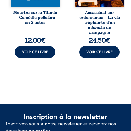
tard, la
septembre 2013, il
découverte de
raconte le long
l’épave fait
combat qui l’a
Meurtre sur le Titanic
Assassinat sur
resurgir un secret
conduit à être
– Comédie policière
ordonnance – La vie
que l’on croyait
écarté du corps
en 3 actes
trépidante d’un
perdu. Dans un
médical, malgré
médecin de
coffre mystérieux,
une décision de
campagne
des indices
première instance
12,00
€
24,50
€
oubliés ...
...
VOIR CE LIVRE
VOIR CE LIVRE
Inscription à la newsletter
Inscrivez-vous à notre newsletter et recevez nos
dernières nouvelles.