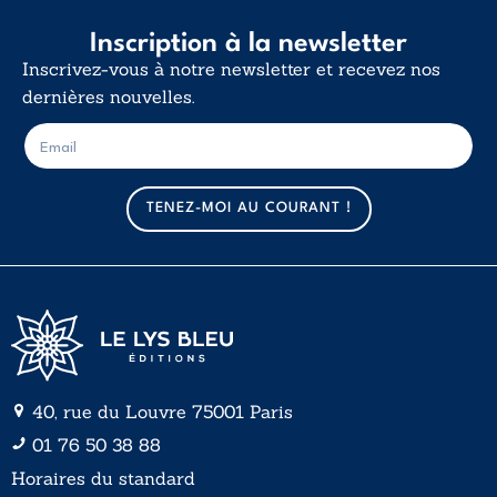
Inscription à la newsletter
Inscrivez-vous à notre newsletter et recevez nos
dernières nouvelles.
E
E
-
-
m
m
a
a
TENEZ-MOI AU COURANT !
i
i
l
l
*
40, rue du Louvre 75001 Paris
01 76 50 38 88
Horaires du standard