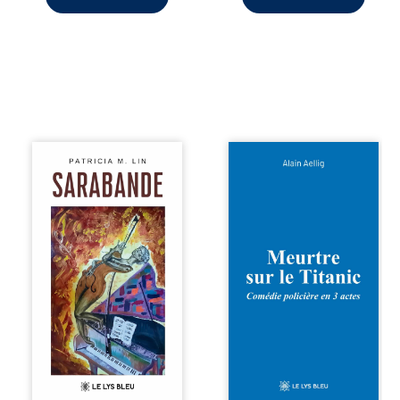
comment dompter
cet enfant avant
qu’il ...
Aux chants
Et si le naufrage
crépitants de l’été,
n’avait pas
Sous le silence
emporté tous ses
ouaté de la neige
secrets ? À bord
en hiver, Au cours
du Titanic, lors du
de nuits pâles,
voyage inaugural
Dans la clarté
en 1912, un
bienveillante de la
meurtre est
lune, Rêves,
commis. Le drame
pensées, révoltes
disparaît avec le
et espoirs… Des
navire, englouti
mots s’assemblent,
dans les
colorés, rebelles
profondeurs de
aux règles de la
l’Atlantique. Sept
poésie, mais
décennies plus
chantant en
tard, la