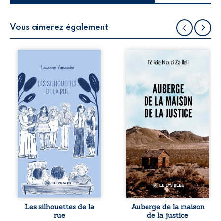
Vous aimerez également
Les silhouettes de
Auberge de la
la rue donne la
maison de la
parole à six
justice est un
personnages
récit-témoignage
ordinaires,
consacré au
traversés par des
parcours
pensées, des
exemplaire de
émotions et des
Mbala Zi Nkuaku
silences qui
Lema Félix.
pourraient
Magistrat intègre,
appartenir à
fervent défenseur
chacun de nous. À
des droits
travers leurs
humains et de
parcours, ce
l’indépendance
roman invite à
judiciaire, il voit sa
porter un regard
carrière de trente-
différent sur
quatre ans
celles et ceux qui
brutalement
Les silhouettes de la
Auberge de la maison
nous entourent, à
brisée par une
rue
de la justice
deviner ce qui se
révocation