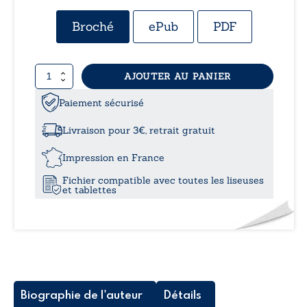
de
Broché
ePub
PDF
prix :
quantité
AJOUTER AU PANIER
8,99
de
Espérance
Paiement sécurisé
à
Livraison pour 3€, retrait gratuit
12,0
Impression en France
Fichier compatible avec toutes les liseuses
et tablettes
Biographie de l'auteur
Détails