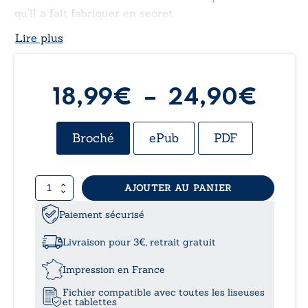
qu’il a fait fabriquer en secret.
Lire plus
Parviendra-t-il à se sortir de cette tourmente
abyssale ?
Pla
18,99
€
–
24,90
€
de
Broché
ePub
PDF
prix 
quantité
AJOUTER AU PANIER
18,
de
Du
Paiement sécurisé
à
vif-
argent
Livraison pour 3€, retrait gratuit
24,
Impression en France
Fichier compatible avec toutes les liseuses
et tablettes