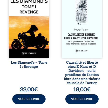
de motards aussi
actes s’inscrit
réputé et respecté
dans une chaîne
que redouté dans
de causes ? À
tout le pays. Rien
travers une
ne la prédestinait
confrontation
à cette vie, mais
entre les pensées
les épreuves ont
d’Emmanuel Kant
forgé une femme
et de Donald
dure, inaccessible
Davidson, cet
et résolue à ne
essai explore les
jamais dévoiler
liens entre libre
ses faiblesses,
arbitre,
jusqu’à ce que le
déterminisme
mystérieux Juan
causal et
croise sa route.
responsabilité. De
Les Diamond’s – Tome
Causalité et liberté
Chef d’une famille
la volonté
I : Revenge
chez E. Kant et D.
de Nomads, Juan
kantienne au
Davidson – ou le
porte lui aussi le
monisme anomal
problème de l’action
poids ...
de Davidson, il
libre dans une théorie
interroge la
causale de l’action
manière dont les
22,00
€
18,00
€
intentions et les
croyances
peuvent ...
VOIR CE LIVRE
VOIR CE LIVRE