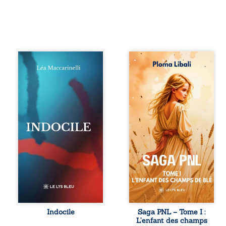
Quatre parties.
Autrefois, les
Quatre refus.
champs d’Atlantis
Quatre visages
vibraient sous le
d’une existence en
vent et les enfants
friction. Entre les
couraient dans les
silences qu’on ne
blés. Puis la
déchiffre pas, les
couronne plia le
amours qu’on
genou, livrant son
dérange, les corps
peuple à l’ombre
qu’on administre
d’Ivorny. À Atove,
et les liens qu’on
Luwel aurait pu
sabote, cet
disparaître dans
ouvrage parle à
les ruines de son
celles et ceux qui
destin ; pourtant,
vivent trop fort,
sous les pierres
trop vrai, trop tôt.
d’un temple
Indocile est une
oublié, des
traversée. Une
rebelles lui
Indocile
Saga PNL – Tome I :
langue nue. Une
tendirent la main.
L’enfant des champs
insurrection
Parmi eux, Atos,