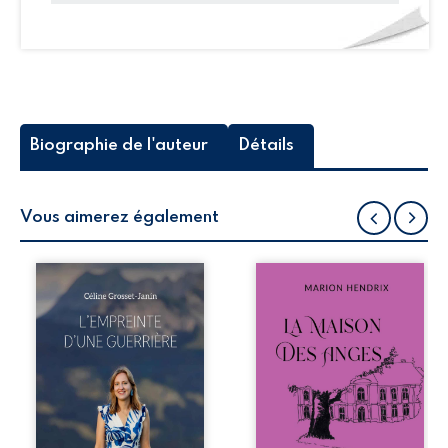
Biographie de l'auteur
Détails
Vous aimerez également
Que reste-t-il de
Nous sommes en
l’enfance lorsque
1979, soit 15 ans
la maladie impose
après le décès du
ses propres règles
patriarche
? L’empreinte
Anatole-Eustache.
d’une guerrière
La famille devra
livre, sans détour,
affronter non
le récit d’un
seulement un
quotidien
inconnu qui rôde
bouleversé par la
autour du