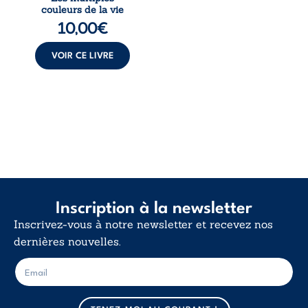
multiples couleurs
couleurs de la vie
de la vie explore la
10,00
€
force des liens, le
poids des non-dits
et la ...
VOIR CE LIVRE
Inscription à la newsletter
Inscrivez-vous à notre newsletter et recevez nos
dernières nouvelles.
E
E
-
-
m
m
a
a