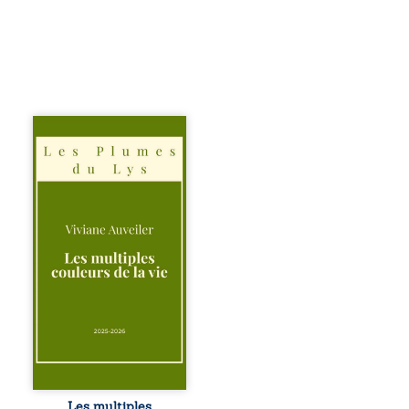
Trois récits, trois
existences saisies
à l’instant où tout
bascule. Une
amitié meurtrie
cherche
l’apaisement, un
couple vacillant
recouvre
l’espérance, tandis
qu’une femme
interroge les faux
éclats des fêtes
pour en retrouver
le sens profond.
Entre souvenirs,
blessures et
désillusions, Les
Les multiples