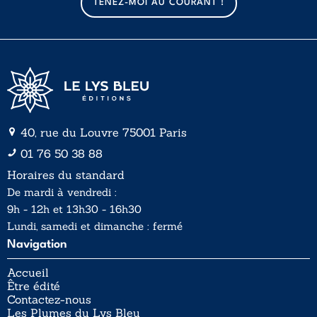
TENEZ-MOI AU COURANT !
i
i
l
l
*
40, rue du Louvre 75001 Paris
01 76 50 38 88
Horaires du standard
De mardi à vendredi :
9h - 12h et 13h30 - 16h30
Lundi, samedi et dimanche : fermé
Navigation
Accueil
Être édité
Contactez-nous
Les Plumes du Lys Bleu