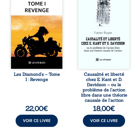
réputé et respecté
dans une chaîne
que redouté dans
de causes ? À
tout le pays. Rien
travers une
ne la prédestinait
confrontation
à cette vie, mais
entre les pensées
les épreuves ont
d’Emmanuel Kant
forgé une femme
et de Donald
dure, inaccessible
Davidson, cet
et résolue à ne
essai explore les
jamais dévoiler
liens entre libre
ses faiblesses,
arbitre,
jusqu’à ce que le
déterminisme
mystérieux Juan
causal et
croise sa route.
responsabilité. De
Les Diamond’s – Tome
Causalité et liberté
Chef d’une famille
la volonté
I : Revenge
chez E. Kant et D.
de Nomads, Juan
kantienne au
Davidson – ou le
porte lui aussi le
monisme anomal
problème de l’action
poids ...
de Davidson, il
libre dans une théorie
interroge la
causale de l’action
manière dont les
22,00
€
18,00
€
intentions et les
croyances
peuvent ...
VOIR CE LIVRE
VOIR CE LIVRE