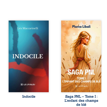
Quatre parties.
Autrefois, les
Quatre refus.
champs d’Atlantis
Quatre visages
vibraient sous le
d’une existence en
vent et les enfants
friction. Entre les
couraient dans les
silences qu’on ne
blés. Puis la
déchiffre pas, les
couronne plia le
amours qu’on
genou, livrant son
dérange, les corps
peuple à l’ombre
qu’on administre
d’Ivorny. À Atove,
et les liens qu’on
Luwel aurait pu
sabote, cet
disparaître dans
ouvrage parle à
les ruines de son
celles et ceux qui
destin ; pourtant,
vivent trop fort,
sous les pierres
trop vrai, trop tôt.
d’un temple
Indocile est une
oublié, des
traversée. Une
rebelles lui
Indocile
Saga PNL – Tome I :
langue nue. Une
tendirent la main.
L’enfant des champs
insurrection
Parmi eux, Atos,
de blé
calme. Une
général sans trône