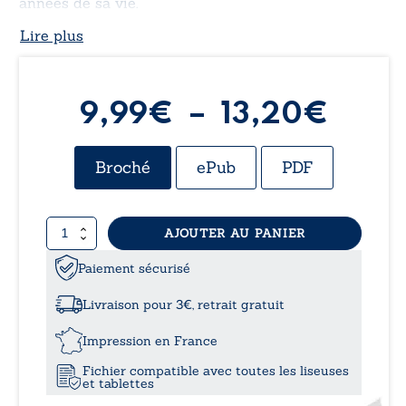
années de sa vie.
Lire plus
Plag
9,99
€
–
13,20
€
de
Broché
ePub
PDF
prix :
quantité
AJOUTER AU PANIER
9,99
de
2050
Paiement sécurisé
à
Mémoires
d’un
Livraison pour 3€, retrait gratuit
centenaire
13,2
Impression en France
Fichier compatible avec toutes les liseuses
et tablettes