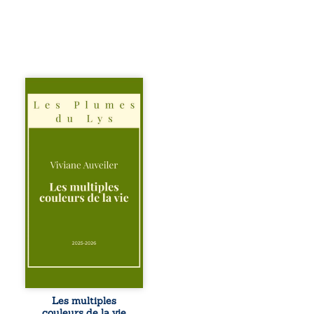
Trois récits, trois
existences saisies
à l’instant où tout
bascule. Une
amitié meurtrie
cherche
l’apaisement, un
couple vacillant
recouvre
l’espérance, tandis
qu’une femme
interroge les faux
éclats des fêtes
pour en retrouver
le sens profond.
Entre souvenirs,
blessures et
désillusions, Les
Les multiples
multiples couleurs
couleurs de la vie