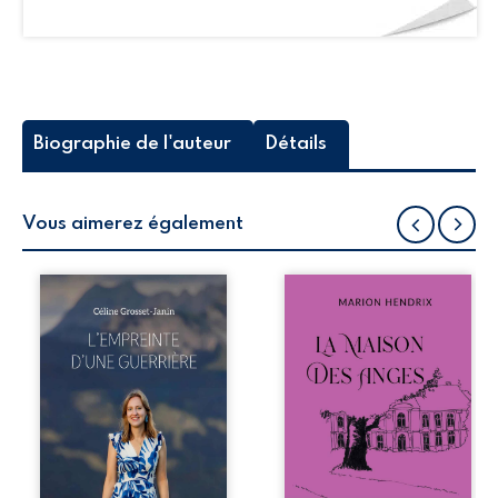
Biographie de l'auteur
Détails
Vous aimerez également
Que reste-t-il de
Nous sommes en
l’enfance lorsque
1979, soit 15 ans
la maladie impose
après le décès du
ses propres règles
patriarche
? L’empreinte
Anatole-Eustache.
d’une guerrière
La famille devra
livre, sans détour,
affronter non
le récit d’un
seulement un
quotidien
inconnu qui rôde
bouleversé par la
autour du
maladie
domaine et dont