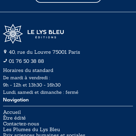
l
l
*
40, rue du Louvre 75001 Paris
01 76 50 38 88
Horaires du standard
De mardi à vendredi :
9h - 12h et 13h30 - 16h30
Lundi, samedi et dimanche : fermé
Navigation
Accueil
Être édité
Contactez-nous
Les Plumes du Lys Bleu
Prix sciences humaines et sociales