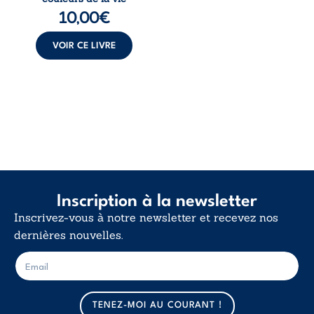
de la vie explore la
10,00
€
force des liens, le
poids des non-dits
et la ...
VOIR CE LIVRE
Inscription à la newsletter
Inscrivez-vous à notre newsletter et recevez nos
dernières nouvelles.
E
E
-
-
m
m
a
a
TENEZ-MOI AU COURANT !
i
i