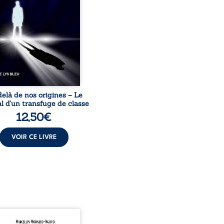
sion sociale. S’arracher à
acines exige pourtant un
invisible. Pris entre deux
s, l’homme réalise que
uccès professionnels ne
guérissent ni ...
elà de nos origines – Le
l d’un transfuge de classe
12,50
€
VOIR CE LIVRE
onnais mon pays se