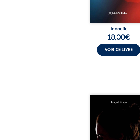
Indocile
18,00
€
VOIR CE LIVRE
Qui prend soin de cel
ceux auxquels nous co
nos enfants ? Derriè
douceur apparente
maisons d’accueil se jo
réalité que nul ne soupç
rémunérations dériso
solitude, épuisem