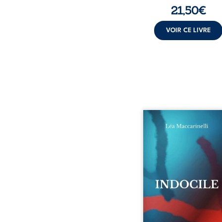
21,50
€
VOIR CE LIVRE
Quatre parties. Quatre 
Quatre visages d’une exi
en friction. Entre les si
qu’on ne déchiffre pa
amours qu’on dérange
corps qu’on administre 
liens qu’on sabote, cet o
parle à celles et ceu
vivent trop fort, trop vra
tôt. Indocile est une trav
Une langue nue.
insurrection calme
déclaration d’existence p