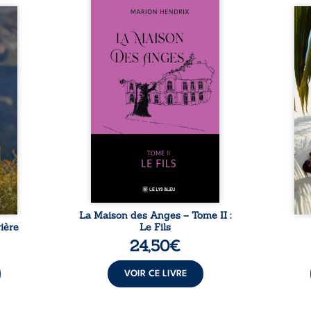
Nous sommes en 1979, soit 15
nfance
ans après le décès du
Au rév
se ses
patriarche Anatole-Eustache.
décou
reinte
La famille devra affronter non
sédui
, sans
seulement un inconnu qui rôde
tren
tidien
autour du domaine et dont
comm
ladie
Firmin, le fidèle majordome,
nouve
dicale
redoute les visites, le passé
dans 
tions.
encombrant d’Anatole-
toute
ue les
Eustache, la malédiction
eux, 
t : la
familiale, mais aussi la toute-
brûl
sement
puissance de Gauthier. Mais
secre
pas ...
comment dompter cet enfant
l’imp
avant qu’il ...
La Maison des Anges – Tome II :
ière
Le Fils
24,50
€
VOIR CE LIVRE