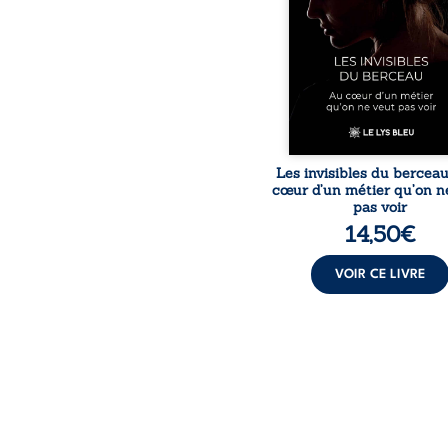
responsabilités écrasan
travers des témoig
saisissants et sa p
expérience, Magali Voge
le voile sur les coulisses d’
Les invisibles du bercea
cœur d’un métier qu’on n
pas voir
14,50
€
VOIR CE LIVRE