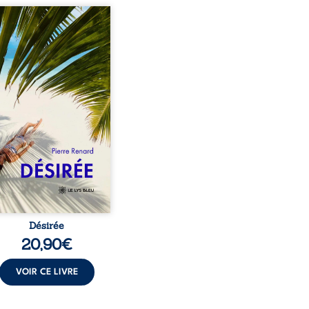
eil, Pierre, jeune retraité,
vre qu’il est devenu une
sante femme métissée de
te ans. À peine a-t-il
encé à apprivoiser ce
au corps qu’Ange surgit
sa vie et fait vaciller
s ses certitudes. Entre
l’attirance est immédiate,
ante jusqu’à ce qu’un
t familial fasse planer
ensable : et s’ils étaient
demi-frère et ...
Désirée
20,90
€
VOIR CE LIVRE