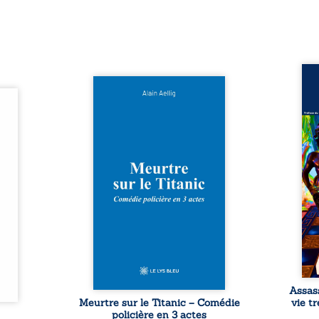
Assas
Et si le naufrage n’avait pas
La vi
l’été,
emporté tous ses secrets ? À
de ca
 de la
bord du Titanic, lors du voyage
enri
urs de
inaugural en 1912, un meurtre
témo
clarté
est commis. Le drame disparaît
Bienc
Rêves,
avec le navire, englouti dans
famil
poirs…
les profondeurs de l’Atlantique.
parco
lorés,
Sept décennies plus tard, la
ordi
de la
découverte de l’épave fait
2013,
nt en
resurgir un secret que l’on
qui l
t une
croyait perdu. Dans un coffre
corp
uvent,
mystérieux, des indices oubliés
décis
plus ...
...
Assas
Meurtre sur le Titanic – Comédie
vie t
policière en 3 actes