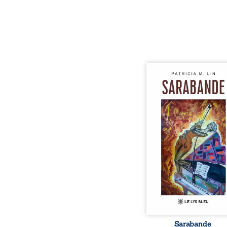
Aux chants crépitants de 
Sous le silence ouaté
neige en hiver, Au co
nuits pâles, Dans la 
bienveillante de la lune, 
pensées, révoltes et es
Des mots s’assemblent, co
rebelles aux règles 
poésie, mais chanta
rythme. Ils formen
sarabande, passionnée so
Sarabande