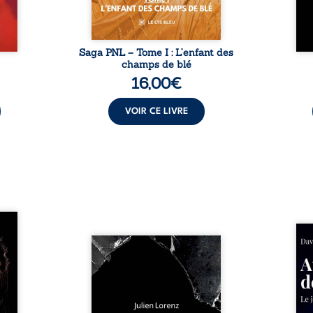
Saga PNL – Tome I : L’enfant des
champs de blé
16,00
€
VOIR CE LIVRE
les et
nfions
Né da
re la
Vingt années d’écriture, de
la vi
 des
blessures, d’émotions et de
famil
ue une
pensées se rencontrent dans
dest
onne :
ce recueil profondément
ruptur
ires,
intime. Entre nouvelles
livre
ent,
autobiographiques, poèmes
survi