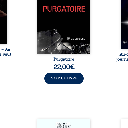
tes… À
bruts, pamphlets et réflexions
ascen
nages
philosophiques, chaque texte
ses r
ropre
ouvre une porte sur
prix 
l lève
l’existence. Ici, nul ordre
monde
une ...
imposé : chaque page peut
les s
être choisie au hasard, comme
une rencontre inattendue sur
le chemin de la vie. ...
u – Au
e veut
Au-d
Purgatoire
journa
22,00
€
VOIR CE LIVRE
Sommes-nous vraiment libres
Je c