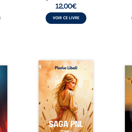
12,00
€
VOIR CE LIVRE
Autrefois, les champs
refus.
d’Atlantis vibraient sous le
Compo
stence
vent et les enfants couraient
obscu
lences
dans les blés. Puis la couronne
les 
s, les
plia le genou, livrant son
natur
, les
peuple à l’ombre d’Ivorny. À
par
et les
Atove, Luwel aurait pu
perso
uvrage
disparaître dans les ruines de
obs
x qui
son destin ; pourtant, sous les
tradu
i, trop
pierres d’un temple oublié, des
les r
ersée.
rebelles lui tendirent la main.
d’une
 Une
Parmi eux, Atos, général sans
sensi
. Une
trône mais habité par ...
monde
our ...
c