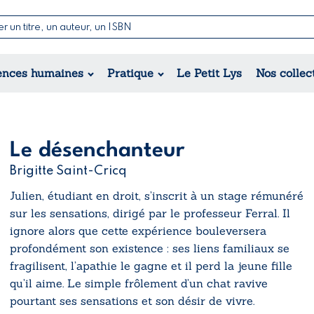
Nouvell
Poésie
Romance
Jeunesse
ences humaines
Pratique
Le Petit Lys
Nos collec
Théâtre
Érotique
Historique
Régional
Le désenchanteur
Brigitte Saint-Cricq
Julien, étudiant en droit, s’inscrit à un stage rémunéré
sur les sensations, dirigé par le professeur Ferral. Il
ignore alors que cette expérience bouleversera
profondément son existence : ses liens familiaux se
fragilisent, l’apathie le gagne et il perd la jeune fille
qu’il aime. Le simple frôlement d’un chat ravive
pourtant ses sensations et son désir de vivre.