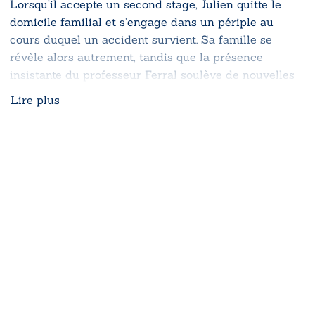
Lorsqu’il accepte un second stage, Julien quitte le
domicile familial et s’engage dans un périple au
cours duquel un accident survient. Sa famille se
révèle alors autrement, tandis que la présence
insistante du professeur Ferral soulève de nouvelles
questions.
Lire plus
Ce roman interroge les mécanismes de la
manipulation, les blessures de la jalousie, les tensions
fraternelles et la complexité des liens entre parents et
enfants. Il célèbre aussi la nature, source d’éveil, de
sensations et de renaissance.