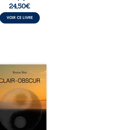
24,50
€
VOIR CE LIVRE
sé en alexandrins, Clair-
r aborde la spiritualité,
relations humaines, la
e et les territoires à
tir d’expériences
nnelles. Entre clarté et
curité, les poèmes
isent les observations et
essentis façonnés au fil
 vie. Ils portent un regard
ble sur l’existence et le
 contemporain, invitant
hacun à questionner ses ...