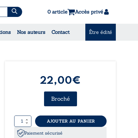
0 article
Accès privé
es & Contes
tions
Nos auteurs
Contact
Être édité
CONSULTEZ NOS MEILLEURES
VENTES
22,00
€
Broché
quantité
AJOUTER AU PANIER
de
Le
Paiement sécurisé