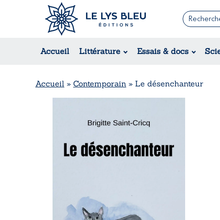
Romans
Contemporain
Accueil
Littérature
Essais & docs
Sci
Suspense / Thriller / Policier
Fantastique
Science-fiction
Accueil
»
Contemporain
»
Le désenchanteur