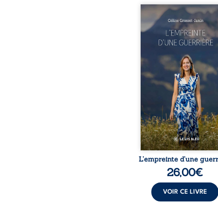
Que reste-t-il de l’e
lorsque la maladie impo
propres règles ? L’emp
d’une guerrière livre
détour, le récit d’un quo
bouleversé par la ma
chronique, l’errance mé
et de longues hospitalisa
L’auteure y raconte ce q
dossiers médicaux taisen
peur, l’isolement, l’épui
et le sentiment de ne 
L’empreinte d’une guerr
26,00
€
VOIR CE LIVRE