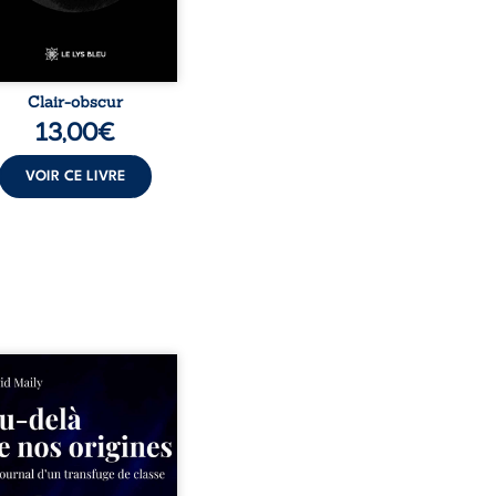
Clair-obscur
13,00
€
VOIR CE LIVRE
ns un milieu populaire où
olence et les fractures
iales tenaient lieu de
in, David a choisi la
e. Très tôt, l’école et les
s deviennent ses armes de
e, le moteur d’une lente