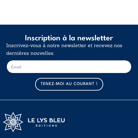
Inscription à la newsletter
Inscrivez-vous à notre newsletter et recevez nos
dernières nouvelles.
E
E
-
-
m
m
a
a
TENEZ-MOI AU COURANT !
i
i
l
l
*