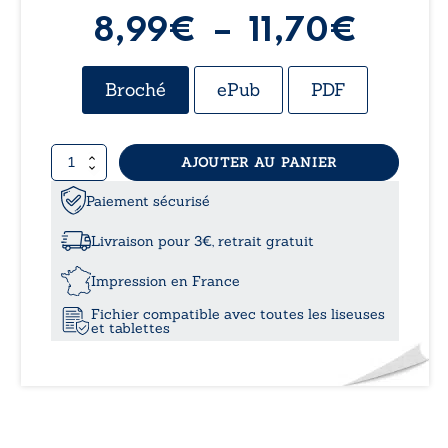
Plag
8,99
€
–
11,70
€
de
Broché
ePub
PDF
prix :
quantité
AJOUTER AU PANIER
8,99
de
Robe
Paiement sécurisé
à
d’Eden
Livraison pour 3€, retrait gratuit
11,70
Impression en France
Fichier compatible avec toutes les liseuses
et tablettes