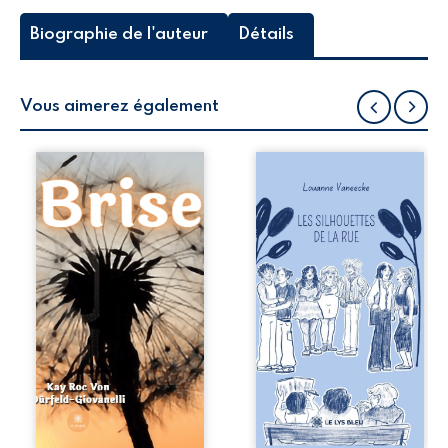
Biographie de l'auteur
Détails
Vous aimerez également
Entre positions et
Les silhouettes de
réflexions
la rue donne la
philosophiques,
parole à six
Brise est un
personnages
regard ouvert sur
ordinaires,
la terre, un
traversés par des
véritable jardin
pensées, des
qui permet de
émotions et des
deviner une vie
silences qui
mystique. Son
pourraient
condensé,
appartenir à
donnant un sens à
chacun de nous. À
l’existence, éveille
travers leurs
la sagesse et
parcours, ce
laisse planer une
roman invite à
question à
porter un regard
laquelle il faut
différent sur