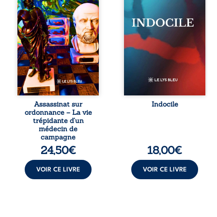
réédition enrichie
silences qu’on ne
et actualisée du
déchiffre pas, les
témoignage du
amours qu’on
Docteur Marc
dérange, les corps
Biencourt, ancien
qu’on administre
médecin de
et les liens qu’on
famille, qui revient
sabote, cet
sur son parcours
ouvrage parle à
médical, syndical
celles et ceux qui
et ordinal. Depuis
vivent trop fort,
septembre 2013, il
trop vrai, trop tôt.
raconte le long
Indocile est une
combat qui l’a
traversée. Une
Assassinat sur
Indocile
conduit à être
langue nue. Une
ordonnance – La vie
écarté du corps
insurrection
trépidante d’un
médical, malgré
calme. Une
médecin de
une décision de
déclaration
campagne
première instance
d’existence pour ...
24,50
€
18,00
€
...
VOIR CE LIVRE
VOIR CE LIVRE