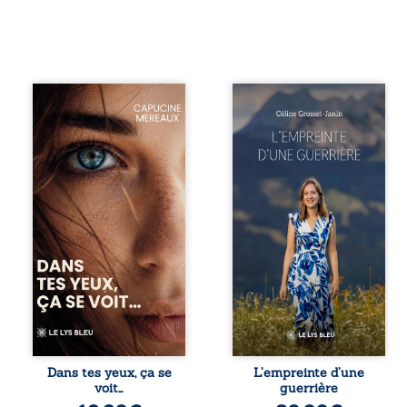
À seize ans,
Que reste-t-il de
Violette peine à
l’enfance lorsque
trouver sa place
la maladie impose
dans la société.
ses propres règles
Entre timidité,
? L’empreinte
moqueries et peur
d’une guerrière
du jugement, elle
livre, sans détour,
avance avec le
le récit d’un
sentiment d’être
quotidien
différente, sans
bouleversé par la
comprendre
maladie
pleinement ce qui
chronique,
l’habite. Sa
l’errance médicale
rencontre avec
et de longues
Louise bouleverse
hospitalisations.
ses certitudes et
L’auteure y
fait naître en elle
raconte ce que les
des émotions
dossiers médicaux
Dans tes yeux, ça se
L’empreinte d’une
longtemps
taisent : la peur,
voit…
guerrière
refoulées. Des
l’isolement,