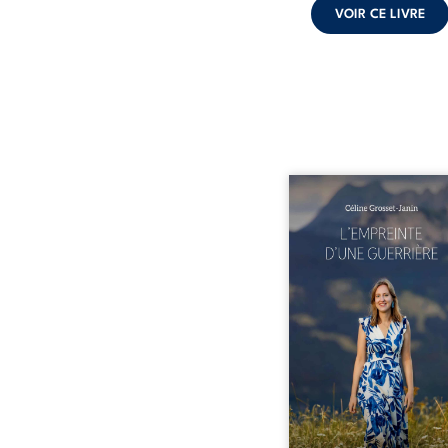
VOIR CE LIVRE
Que reste-t-il de l’e
lorsque la maladie impo
propres règles ? L’emp
d’une guerrière livre
détour, le récit d’un quo
bouleversé par la ma
chronique, l’errance mé
et de longues hospitalisa
L’auteure y raconte ce q
dossiers médicaux taisen
peur, l’isolement, l’épui
et le sentiment de ne 