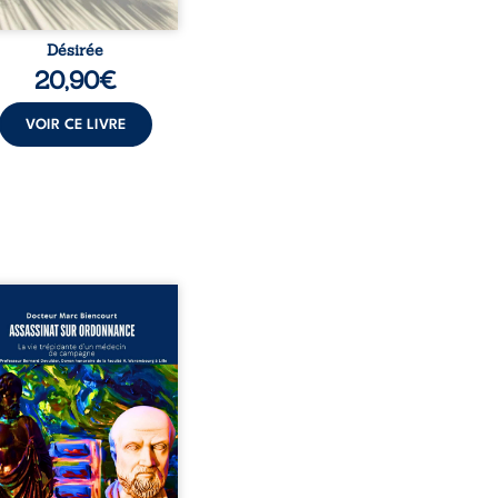
Désirée
20,90
€
VOIR CE LIVRE
sinat sur ordonnance –
e trépidante d’un médecin
mpagne est la réédition
chie et actualisée du
ignage du Docteur Marc
ourt, ancien médecin de
le, qui revient sur son
urs médical, syndical et
nal. Depuis septembre
 il raconte le long combat
’a conduit à être écarté du