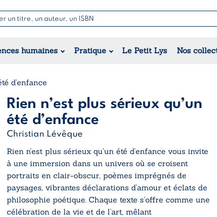
Nouvell
Poésie
Romance
Jeunesse
ences humaines
Pratique
Le Petit Lys
Nos collec
Théâtre
Érotique
Historique
Régional
été d’enfance
Rien n’est plus sérieux qu’un
été d’enfance
Christian Lévêque
Rien n’est plus sérieux qu’un été d’enfance
vous invite
à une immersion dans un univers où se croisent
portraits en clair-obscur, poèmes imprégnés de
paysages, vibrantes déclarations d’amour et éclats de
philosophie poétique. Chaque texte s’offre comme une
célébration de la vie et de l’art, mêlant