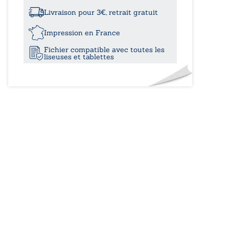
à
n’est
plus
Livraison pour 3€, retrait gratuit
sérieux
15,00
qu’un
Impression en France
été
Fichier compatible avec toutes les
d’enfance
liseuses et tablettes