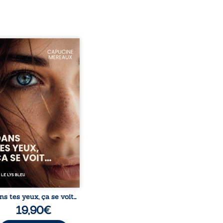
ze ans, Violette peine à
ver sa place dans la
été. Entre timidité,
ueries et peur du
ent, elle avance avec le
ment d’être différente,
 comprendre pleinement
i l’habite. Sa rencontre
 Louise bouleverse ses
udes et fait naître en elle
émotions longtemps
ulées. Des années plus
 alors qu’elle s’apprête à ...
ns tes yeux, ça se voit…
19,90
€