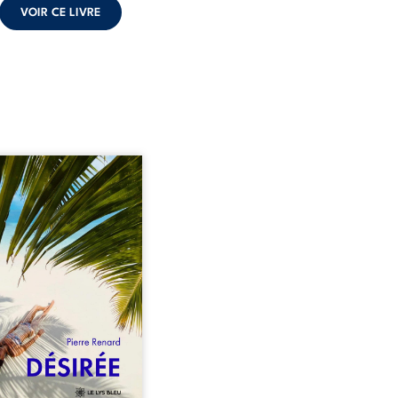
VOIR CE LIVRE
eil, Pierre, jeune retraité,
vre qu’il est devenu une
sante femme métissée de
te ans. À peine a-t-il
encé à apprivoiser ce
au corps qu’Ange surgit
sa vie et fait vaciller
s ses certitudes. Entre
l’attirance est immédiate,
ante jusqu’à ce qu’un
t familial fasse planer
ensable : et s’ils étaient
demi-frère et ...