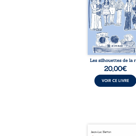
chacun de nous. À tr
leurs parcours, ce roman 
à porter un regard dif
sur celles et ceux qu
entourent, à deviner ce 
cache derrière les appa
et à s’ouvrir au fourmil
sensible de no
Les silhouettes de la 
20,00
€
VOIR CE LIVRE
Ô latérite, ô terre d’Afri
est un hommage poétiq