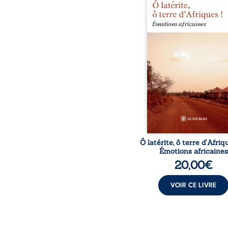
authentique aux paysage
rencontres et aux émo
brutes d’un contine
reconstruction, e
traditions et modernit
souvenirs intimes – la p
Namoungou, le baob
Zagtouli – aux port
marquants – Thomas Sa
Hamadoun Dicko, le 
Biokou – l’auteur parta
instanta
Ô latérite, ô terre d’Afriq
Émotions africaines
20,00
€
VOIR CE LIVRE