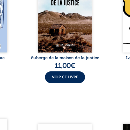
avers
défenseur des droits humains
coupl
invite
et de l’indépendance
l’évé
férent
judiciaire, il voit sa carrière de
inter
i nous
trente-quatre ans brutalement
le bé
qui se
brisée par une révocation
emblé
rences
arbitraire en 2009, plongeant
selon
lement
sa vie dans un chaos matériel
salva
tre ...
et moral. À ...
rue
Auberge de la maison de la justice
L
11,00
€
VOIR CE LIVRE
ques !
ue et
Nina et Pierre se sont
Pour