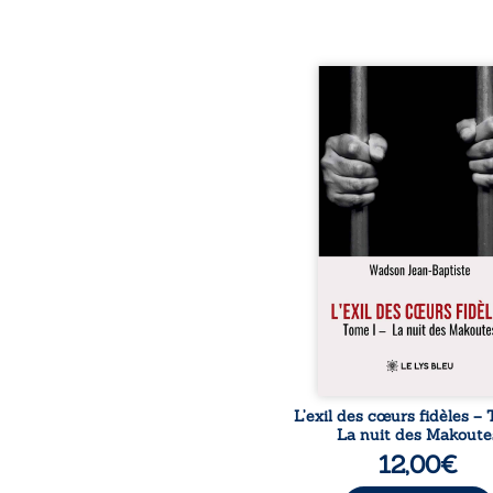
« Une nuit suffit parfoi
briser une famille…
certaines fidélités trav
les années. » Haïti, s
dictature des Duvalier. L
s’étend jusque dan
villages les plus recu
Bainet, Jean-Joël Joli mè
existence paisible av
famille. Chef de se
respecté, il refuse pourt
fermer les yeux sur l’inju
Mais, dans
L’exil des cœurs fidèles – 
La nuit des Makoute
12,00
€