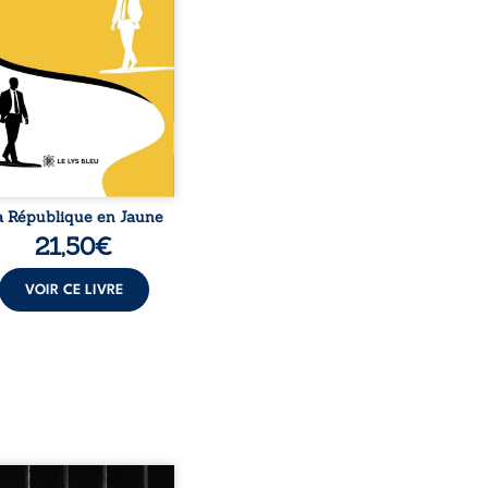
e de Noirs. Très vite,
nement attire les médias
nationaux et transforme
bé blanc en une figure
matique sacrée, investie,
 certains, d’une mission
trice. Cependant, sous
couvert de ...
a République en Jaune
21,50
€
VOIR CE LIVRE
quoi lui et pas moi ?