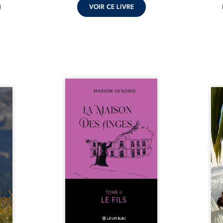
VOIR CE LIVRE
Nous sommes en 1979, soit 15
nfance
ans après le décès du
Au rév
se ses
patriarche Anatole-Eustache.
décou
reinte
La famille devra affronter non
sédui
, sans
seulement un inconnu qui rôde
tren
tidien
autour du domaine et dont
comm
ladie
Firmin, le fidèle majordome,
nouve
dicale
redoute les visites, le passé
dans 
tions.
encombrant d’Anatole-
toute
ue les
Eustache, la malédiction
eux, 
t : la
familiale, mais aussi la toute-
brûl
sement
puissance de Gauthier. Mais
secre
pas ...
comment dompter cet enfant
l’imp
avant qu’il ...