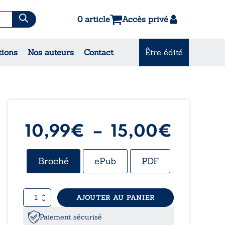
0 article
Accès privé
es & Contes
tions
Nos auteurs
Contact
Être édité
CONSULTEZ NOS
MEILLEURES VENTES
Plage
10,99
€
–
15,00
€
de
Broché
ePub
PDF
prix :
quantité
AJOUTER AU PANIER
10,99
de
Rien
Paiement sécurisé