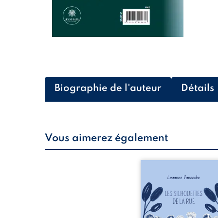
Biographie de l'auteur
Détails
Vous aimerez également
Les silhouettes de l
donne la parole à
personnages ordina
traversés par des pensée
émotions et des silenc
pourraient apparte