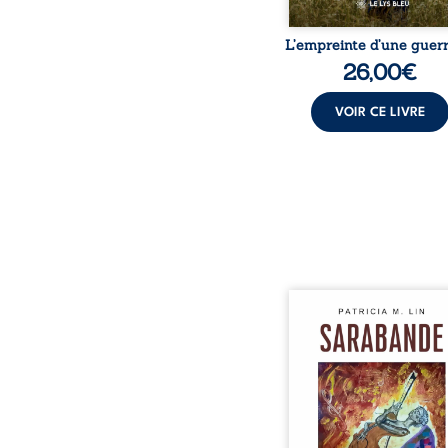
L’empreinte d’une guerr
26,00
€
VOIR CE LIVRE
Aux chants crépitants de 
Sous le silence ouaté
neige en hiver, Au co
nuits pâles, Dans la 
bienveillante de la lune, 
pensées, révoltes et es
Des mots s’assemblent, co
rebelles aux règles 
poésie, mais chanta