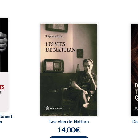
s pour
 mais
Les vies de Nathan est un
À sei
ersent
recueil de poésie né en trois
trou
ous la
jours, au printemps 2026. Pour
soci
a peur
la première fois, Stéphane Ezra,
moq
s les
médium, a pu communiquer
jugem
lés. À
avec son père, disparu depuis
senti
ne une
plus de vingt ans et qu’il n’a
sans
ec sa
jamais connu. De ce dialogue
ce qu
ction
par-delà la mort naissent des
avec
ant de
poèmes qui retracent une vie
certit
stice.
marquée par la Seconde
des 
 un ...
Guerre mondiale, une identité
refo
juive brisée, la guerre ...
tard,
Tome I :
s
Les vies de Nathan
Da
14,00
€