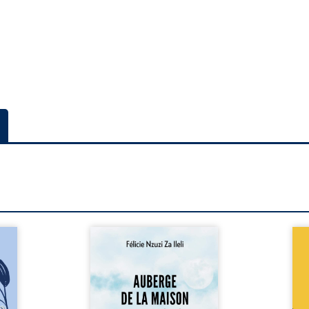
a rue
Auberge de la maison de la
En R
 six
justice est un récit-
Cong
ires,
témoignage consacré au
jumea
s, des
parcours exemplaire de Mbala
boule
es qui
Zi Nkuaku Lema Félix.
Senio
nir à
Magistrat intègre, fervent
Blan