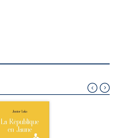
épublique Fédérale du
o, la naissance de
ux de races différentes
verse l’ordre établi :
r est Noir et Junior est
c, bien que nés d’un