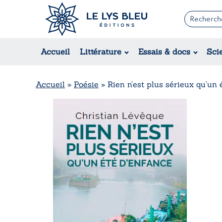
Romans
Contemporain
Accueil
Littérature
Essais & docs
Sci
Suspense / Thriller / Policier
Fantastique
Science-fiction
Accueil
»
Poésie
»
Rien n’est plus sérieux qu’un 