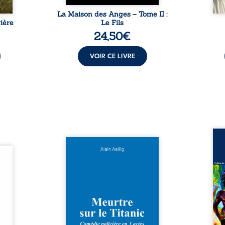
La Maison des Anges – Tome II :
ière
Le Fils
24,50
€
VOIR CE LIVRE
Assas
Et si le naufrage n’avait pas
La vi
l’été,
emporté tous ses secrets ? À
de ca
 de la
bord du Titanic, lors du voyage
enri
urs de
inaugural en 1912, un meurtre
témo
clarté
est commis. Le drame disparaît
Bienc
Rêves,
avec le navire, englouti dans
famil
poirs…
les profondeurs de l’Atlantique.
parco
lorés,
Sept décennies plus tard, la
ordi
de la
découverte de l’épave fait
2013,
nt en
resurgir un secret que l’on
qui l