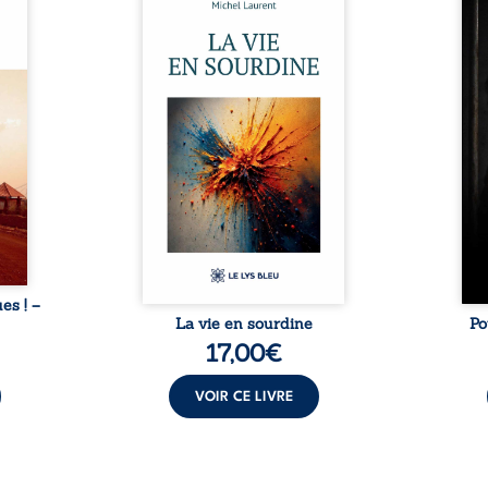
s, aux
rencontrés très jeunes,
racon
tions
presque par hasard, et se sont
marqu
nt en
aimés simplement, persuadés
la c
ntre
que la présence de l’autre
l’enf
é. Des
suffirait. Ils mènent une
égale
luie à
existence modeste, rythmée
ont p
ab de
par le travail, la fatigue et les
Au-d
raits
silences. La mort de la mère de
pers
nkara,
Nina, chez qui ils vivent,
inte
Vieux
fragilise un équilibre déjà
respo
ge des
précaire. Puis vient la
la 
nés ...
naissance de leur enfant, et le
reco
basculement. ...
ues ! –
La vie en sourdine
Po
17,00
€
VOIR CE LIVRE