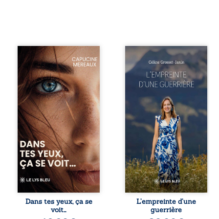
À seize ans,
Que reste-t-il de
Violette peine à
l’enfance lorsque
trouver sa place
la maladie impose
dans la société.
ses propres règles
Entre timidité,
? L’empreinte
moqueries et peur
d’une guerrière
du jugement, elle
livre, sans détour,
avance avec le
le récit d’un
sentiment d’être
quotidien
différente, sans
bouleversé par la
comprendre
maladie
pleinement ce qui
chronique,
l’habite. Sa
l’errance médicale
rencontre avec
et de longues
Louise bouleverse
hospitalisations.
ses certitudes et
L’auteure y
fait naître en elle
raconte ce que les
des émotions
dossiers médicaux
Dans tes yeux, ça se
L’empreinte d’une
longtemps
taisent : la peur,
voit…
guerrière
refoulées. Des
l’isolement,