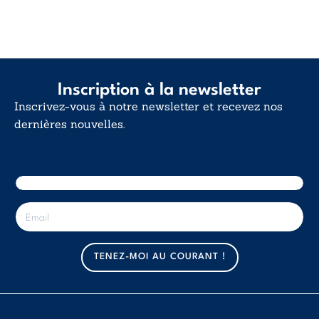
Inscription à la newsletter
Inscrivez-vous à notre newsletter et recevez nos
dernières nouvelles.
E-mail
E
-
m
a
TENEZ-MOI AU COURANT !
i
l
*