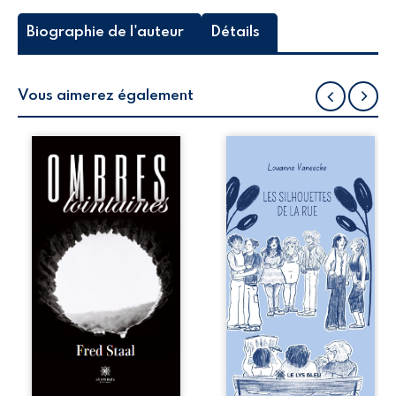
Biographie de l'auteur
Détails
Vous aimerez également
La lumière
Les silhouettes de
questionne
la rue donne la
toujours en
parole à six
profondeur notre
personnages
rapport au temps
ordinaires,
et à notre
traversés par des
humanité. À
pensées, des
travers ce recueil
émotions et des
dédié à Pierre
silences qui
Soulages, l’auteur
pourraient
plonge le lecteur
appartenir à
dans un monde
chacun de nous. À
peuplé de ses
travers leurs
artéfacts
parcours, ce
intérieurs. Il est
roman invite à
question d’ombres,
porter un regard
de nature, de
différent sur