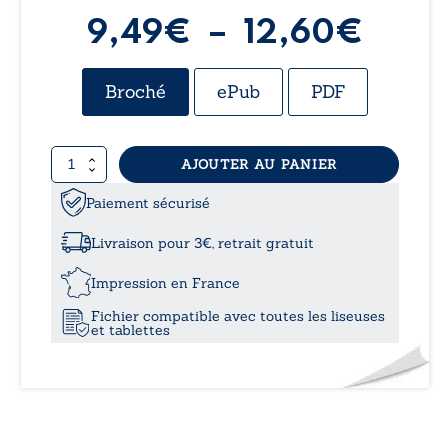
Plag
9,49
€
–
12,60
€
de
Broché
ePub
PDF
prix :
quantité
AJOUTER AU PANIER
9,49
de
Métaphysique
Paiement sécurisé
à
de
l’herbe
Livraison pour 3€, retrait gratuit
12,6
Impression en France
Fichier compatible avec toutes les liseuses
et tablettes