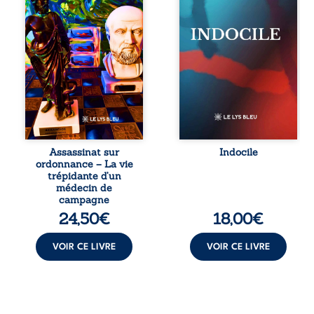
réédition enrichie
silences qu’on ne
et actualisée du
déchiffre pas, les
témoignage du
amours qu’on
Docteur Marc
dérange, les corps
Biencourt, ancien
qu’on administre
médecin de
et les liens qu’on
famille, qui revient
sabote, cet
sur son parcours
ouvrage parle à
médical, syndical
celles et ceux qui
et ordinal. Depuis
vivent trop fort,
septembre 2013, il
trop vrai, trop tôt.
raconte le long
Indocile est une
combat qui l’a
traversée. Une
Assassinat sur
Indocile
conduit à être
langue nue. Une
ordonnance – La vie
écarté du corps
insurrection
trépidante d’un
médical, malgré
calme. Une
médecin de
une décision de
déclaration
campagne
première instance
d’existence pour ...
24,50
€
18,00
€
...
VOIR CE LIVRE
VOIR CE LIVRE