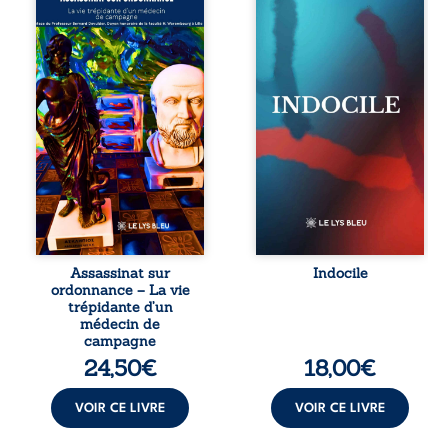
vie trépidante
Quatre visages
d’un médecin de
d’une existence en
campagne est la
friction. Entre les
réédition enrichie
silences qu’on ne
et actualisée du
déchiffre pas, les
témoignage du
amours qu’on
Docteur Marc
dérange, les corps
Biencourt, ancien
qu’on administre
médecin de
et les liens qu’on
famille, qui revient
sabote, cet
sur son parcours
ouvrage parle à
médical, syndical
celles et ceux qui
et ordinal. Depuis
vivent trop fort,
septembre 2013, il
trop vrai, trop tôt.
raconte le long
Indocile est une
combat qui l’a
traversée. Une
Assassinat sur
Indocile
conduit à être
langue nue. Une
ordonnance – La vie
écarté du corps
insurrection
trépidante d’un
médical, malgré
calme. Une
médecin de
une décision de
déclaration
campagne
première instance
d’existence pour ...
24,50
€
18,00
€
...
VOIR CE LIVRE
VOIR CE LIVRE