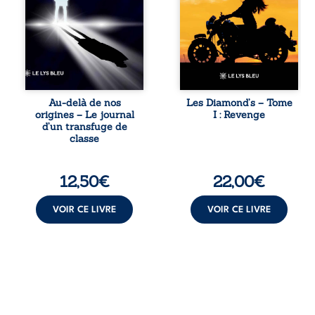
deviennent ses
les épreuves ont
armes de survie, le
forgé une femme
moteur d’une
dure, inaccessible
lente ascension
et résolue à ne
sociale. S’arracher
jamais dévoiler
à ses racines
ses faiblesses,
exige pourtant un
jusqu’à ce que le
prix invisible. Pris
mystérieux Juan
entre deux
croise sa route.
Au-delà de nos
Les Diamond’s – Tome
mondes, l’homme
Chef d’une famille
origines – Le journal
I : Revenge
réalise que les
de Nomads, Juan
d’un transfuge de
succès
porte lui aussi le
classe
professionnels ne
poids ...
guérissent ni ...
12,50
€
22,00
€
VOIR CE LIVRE
VOIR CE LIVRE