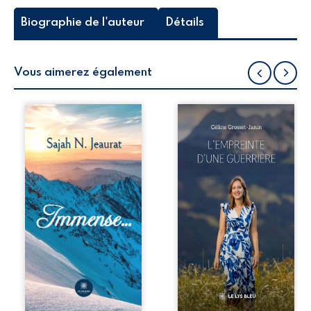
Biographie de l'auteur
Détails
Vous aimerez également
« N’autorise
Que reste-t-il de
surtout pas la
l’enfance lorsque
désolation, cette
la maladie impose
fleur de tristesse
ses propres règles
éclose dans ton
? L’empreinte
cœur, à
d’une guerrière
transformer les
livre, sans détour,
couleurs
le récit d’un
éclatantes en un
quotidien
glacis et
bouleversé par la
permettre aux
maladie
tons amoindris et
chronique,
obscurs de jaillir
l’errance médicale
de toutes parts.
et de longues
N’accepte pas que
hospitalisations.
la mélancolie te
L’auteure y
drape d’un voile
raconte ce que les