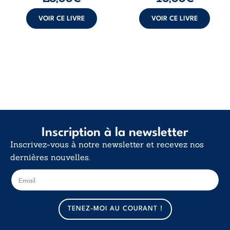
VOIR CE LIVRE
VOIR CE LIVRE
Inscription à la newsletter
Inscrivez-vous à notre newsletter et recevez nos
dernières nouvelles.
E
E
-
-
m
m
a
a
TENEZ-MOI AU COURANT !
i
i
l
l