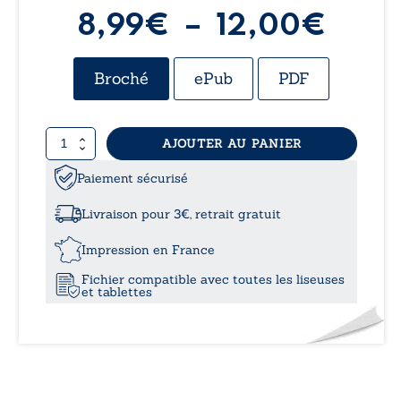
Plag
8,99
€
–
12,00
€
de
Broché
ePub
PDF
prix :
quantité
AJOUTER AU PANIER
8,99
de
Ma
Paiement sécurisé
à
récompense
est
Livraison pour 3€, retrait gratuit
mon
12,0
secret
Impression en France
Fichier compatible avec toutes les liseuses
et tablettes