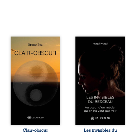
Composé en
Qui prend soin de
alexandrins, Clair-
celles et ceux
obscur aborde la
auxquels nous
spiritualité, les
confions nos
relations
enfants ? Derrière
humaines, la
la douceur
nature et les
apparente des
territoires à partir
maisons d’accueil
d’expériences
se joue une réalité
personnelles.
que nul ne
Entre clarté et
soupçonne :
obscurité, les
rémunérations
poèmes traduisent
dérisoires,
les observations
solitude,
et les ressentis
épuisement,
façonnés au fil
responsabilités
d’une vie. Ils
écrasantes… À
portent un regard
travers des
Clair-obscur
Les invisibles du