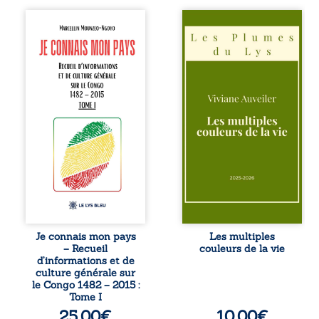
Je connais mon
Trois récits, trois
pays se présente
existences saisies
comme une œuvre
à l’instant où tout
de transmission et
bascule. Une
d’éveil civique,
amitié meurtrie
destinée à raviver
cherche
la mémoire
l’apaisement, un
congolaise. En
couple vacillant
retraçant les
recouvre
grandes étapes de
l’espérance, tandis
l’histoire
qu’une femme
nationale, il
interroge les faux
entend combattre
éclats des fêtes
l’ignorance, le
pour en retrouver
repli identitaire et
le sens profond.
l’affaiblissement
Entre souvenirs,
du sentiment
blessures et
patriotique.
désillusions, Les
Je connais mon pays
Les multiples
Accessible à tous,
multiples couleurs
– Recueil
couleurs de la vie
ce recueil offre
de la vie explore la
d’informations et de
des repères
force des liens, le
culture générale sur
essentiels pour
poids des non-dits
le Congo 1482 – 2015 :
mieux
et la ...
Tome I
comprendre le ...
25,00
€
10,00
€