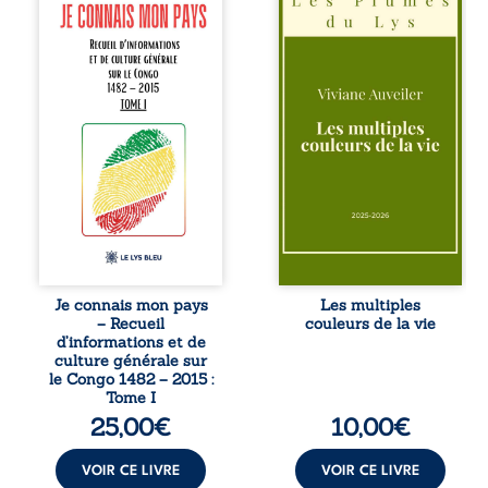
comme une œuvre
à l’instant où tout
de transmission et
bascule. Une
d’éveil civique,
amitié meurtrie
destinée à raviver
cherche
la mémoire
l’apaisement, un
congolaise. En
couple vacillant
retraçant les
recouvre
grandes étapes de
l’espérance, tandis
l’histoire
qu’une femme
nationale, il
interroge les faux
entend combattre
éclats des fêtes
l’ignorance, le
pour en retrouver
repli identitaire et
le sens profond.
l’affaiblissement
Entre souvenirs,
du sentiment
blessures et
patriotique.
désillusions, Les
Je connais mon pays
Les multiples
Accessible à tous,
multiples couleurs
– Recueil
couleurs de la vie
ce recueil offre
de la vie explore la
d’informations et de
des repères
force des liens, le
culture générale sur
essentiels pour
poids des non-dits
le Congo 1482 – 2015 :
mieux
et la ...
Tome I
comprendre le ...
25,00
€
10,00
€
VOIR CE LIVRE
VOIR CE LIVRE