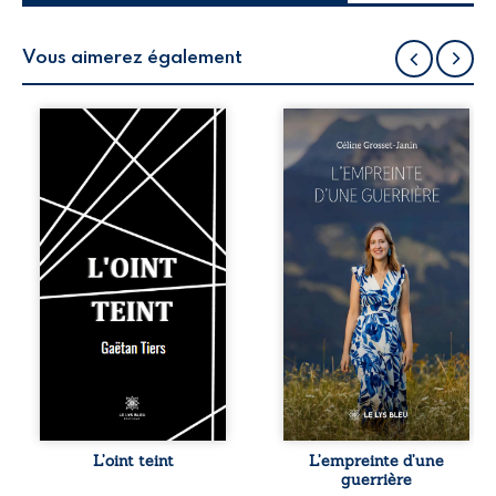
Vous aimerez également
Une rencontre :
Que reste-t-il de
celle du fond à sa
l’enfance lorsque
forme, prenant
la maladie impose
corps aux
ses propres règles
singularités d’un
? L’empreinte
être. De sa courte
d’une guerrière
vie durant, son
livre, sans détour,
existence heurte
le récit d’un
la supériorité de
quotidien
ses appétences
bouleversé par la
littéraires à ses
maladie
contrariétés
chronique,
intérieures. L’oint
l’errance médicale
teint est un
et de longues
rendez-vous
hospitalisations.
schizophrénique
L’auteure y
qui offre un
raconte ce que les
monde de
dossiers médicaux
L’oint teint
L’empreinte d’une
mystères humains,
taisent : la peur,
guerrière
profonds et
l’isolement,