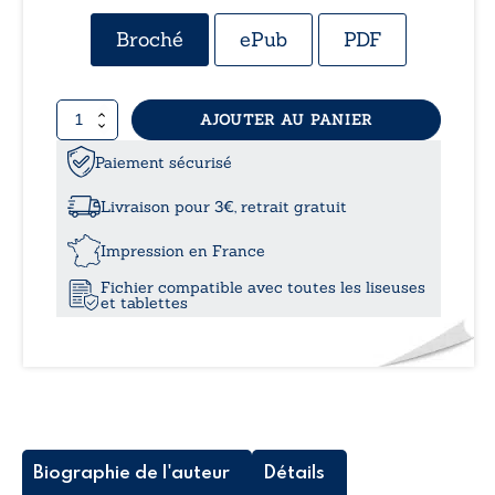
de
Broché
ePub
PDF
prix :
quantité
AJOUTER AU PANIER
8,99
de
L’or
Paiement sécurisé
à
œillé
Livraison pour 3€, retrait gratuit
12,0
Impression en France
Fichier compatible avec toutes les liseuses
et tablettes
Biographie de l'auteur
Détails