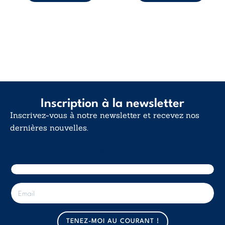
Inscription à la newsletter
Inscrivez-vous à notre newsletter et recevez nos
dernières nouvelles.
E-mail
E
-
m
a
TENEZ-MOI AU COURANT !
i