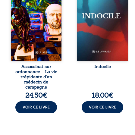
réédition enrichie
silences qu’on ne
et actualisée du
déchiffre pas, les
témoignage du
amours qu’on
Docteur Marc
dérange, les corps
Biencourt, ancien
qu’on administre
médecin de
et les liens qu’on
famille, qui revient
sabote, cet
sur son parcours
ouvrage parle à
médical, syndical
celles et ceux qui
et ordinal. Depuis
vivent trop fort,
septembre 2013, il
trop vrai, trop tôt.
raconte le long
Indocile est une
combat qui l’a
traversée. Une
Assassinat sur
Indocile
conduit à être
langue nue. Une
ordonnance – La vie
écarté du corps
insurrection
trépidante d’un
médical, malgré
calme. Une
médecin de
une décision de
déclaration
campagne
première instance
d’existence pour ...
24,50
€
18,00
€
...
VOIR CE LIVRE
VOIR CE LIVRE