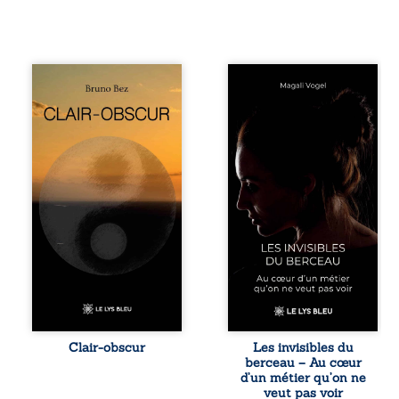
Composé en
Qui prend soin de
alexandrins, Clair-
celles et ceux
obscur aborde la
auxquels nous
spiritualité, les
confions nos
relations
enfants ? Derrière
humaines, la
la douceur
nature et les
apparente des
territoires à partir
maisons d’accueil
d’expériences
se joue une réalité
personnelles.
que nul ne
Entre clarté et
soupçonne :
obscurité, les
rémunérations
poèmes traduisent
dérisoires,
les observations
solitude,
et les ressentis
épuisement,
façonnés au fil
responsabilités
d’une vie. Ils
écrasantes… À
portent un regard
travers des
Clair-obscur
Les invisibles du
sensible sur
témoignages
berceau – Au cœur
l’existence et le
saisissants et sa
d’un métier qu’on ne
monde
propre expérience,
veut pas voir