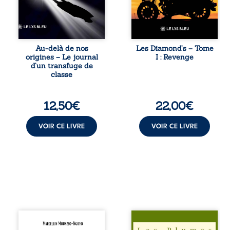
lente ascension
et résolue à ne
sociale. S’arracher
jamais dévoiler
à ses racines
ses faiblesses,
exige pourtant un
jusqu’à ce que le
prix invisible. Pris
mystérieux Juan
entre deux
croise sa route.
Au-delà de nos
Les Diamond’s – Tome
mondes, l’homme
Chef d’une famille
origines – Le journal
I : Revenge
réalise que les
de Nomads, Juan
d’un transfuge de
succès
porte lui aussi le
classe
professionnels ne
poids ...
guérissent ni ...
12,50
€
22,00
€
VOIR CE LIVRE
VOIR CE LIVRE
Je connais mon
Trois récits, trois
pays se présente
existences saisies