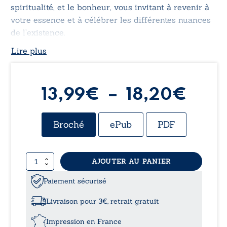
spiritualité, et le bonheur, vous invitant à revenir à
votre essence et à célébrer les différentes nuances
de l’existence.
Lire plus
Plag
13,99
€
–
18,20
€
de
Broché
ePub
PDF
prix 
quantité
AJOUTER AU PANIER
13,9
de
Le
Paiement sécurisé
à
parfait
livre
Livraison pour 3€, retrait gratuit
des
18,2
poèmes
Impression en France