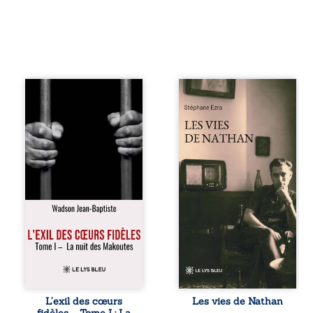
« Une nuit suffit
Les vies de
parfois pour briser
Nathan est un
une famille… mais
recueil de poésie
certaines fidélités
né en trois jours,
traversent les
au printemps
années. » Haïti,
2026. Pour la
sous la dictature
première fois,
des Duvalier. La
Stéphane Ezra,
peur s’étend
médium, a pu
jusque dans les
communiquer
villages les plus
avec son père,
reculés. À Bainet,
disparu depuis
Jean-Joël Joli
plus de vingt ans
mène une
et qu’il n’a jamais
existence paisible
connu. De ce
avec sa famille.
dialogue par-delà
Chef de section
la mort naissent
respecté, il refuse
des poèmes qui
L’exil des cœurs
Les vies de Nathan
pourtant de
retracent une vie