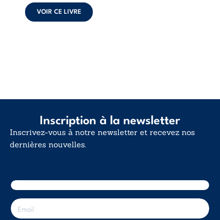
calme. Une
déclaration
VOIR CE LIVRE
d’existence pour ...
Inscription à la newsletter
Inscrivez-vous à notre newsletter et recevez nos
dernières nouvelles.
E-mail
E
-