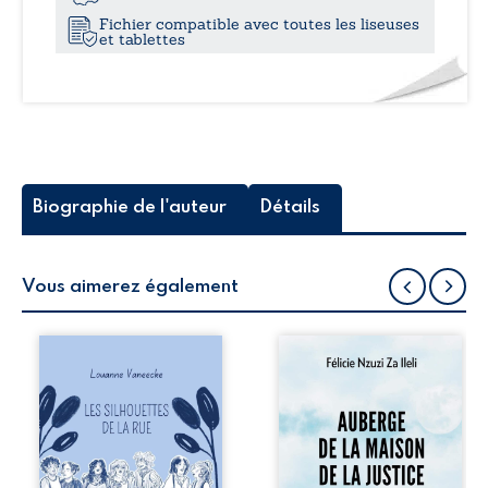
imparfaits
Fichier compatible avec toutes les liseuses
-
et tablettes
Être
humain
Biographie de l'auteur
Détails
Vous aimerez également
Les silhouettes de
Auberge de la
la rue donne la
maison de la
parole à six
justice est un
personnages
récit-témoignage
ordinaires,
consacré au
traversés par des
parcours
pensées, des
exemplaire de