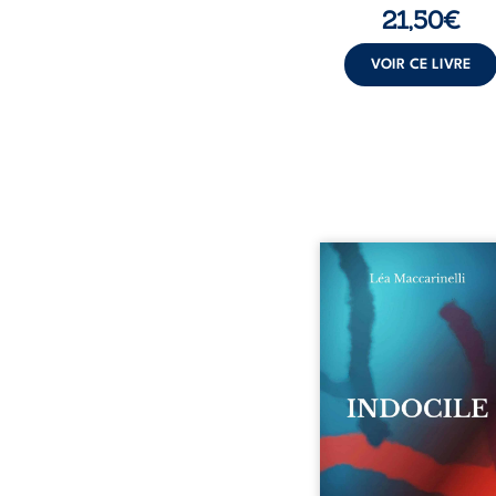
21,50
€
VOIR CE LIVRE
Quatre parties. Quatre 
Quatre visages d’une exi
en friction. Entre les si
qu’on ne déchiffre pa
amours qu’on dérange
corps qu’on administre 
liens qu’on sabote, cet o
parle à celles et ceu
vivent trop fort, trop vra
tôt. Indocile est une trav
Une langue nue.
insurrection calme
déclaration d’existence p