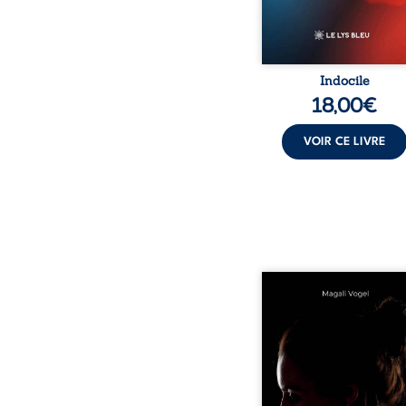
Indocile
18,00
€
VOIR CE LIVRE
Qui prend soin de cel
ceux auxquels nous co
nos enfants ? Derriè
douceur apparente
maisons d’accueil se jo
réalité que nul ne soupç
rémunérations dériso
solitude, épuisem