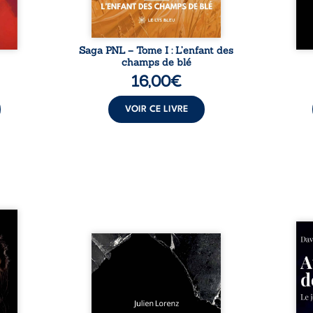
Saga PNL – Tome I : L’enfant des
champs de blé
16,00
€
VOIR CE LIVRE
les et
nfions
Né da
re la
Vingt années d’écriture, de
la vi
 des
blessures, d’émotions et de
famil
ue une
pensées se rencontrent dans
dest
onne :
ce recueil profondément
ruptur
ires,
intime. Entre nouvelles
livre
ent,
autobiographiques, poèmes
survi