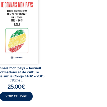
nte comme une œuvre de
mission et d’éveil civique,
née à raviver la mémoire
laise. En retraçant les
es étapes de l’histoire
nale, il entend combattre
rance, le repli identitaire
’affaiblissement du
iment patriotique.
sible à tous, ce recueil
 des repères essentiels
ur mieux comprendre le ...
nnais mon pays – Recueil
formations et de culture
e sur le Congo 1482 – 2015
: Tome I
25,00
€
VOIR CE LIVRE