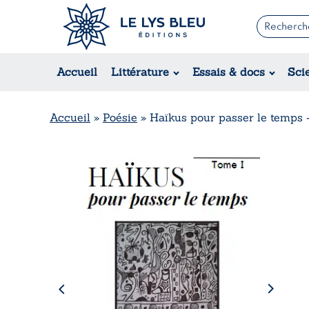
Romans
Contemporain
Accueil
Littérature
Essais & docs
Sci
Suspense / Thriller / Policier
Fantastique
Science-fiction
Accueil
»
Poésie
»
Haïkus pour passer le temps 