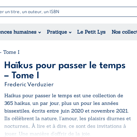
Nouvell
Poésie
Romance
Jeunesse
ences humaines
Pratique
Le Petit Lys
Nos collec
Théâtre
Érotique
Historique
Régional
– Tome I
Haïkus pour passer le temps
– Tome I
Frederic Verduzier
Haïkus pour passer le temps
est une collection de
365 haïkus, un par jour, plus un pour les années
bissextiles, écrits entre juin 2020 et novembre 2021.
Ils célèbrent la nature, l’amour, les plaisirs diurnes et
nocturnes… À lire et à dire, ce sont des invitations à
jouer. Une manière d’offrir de la joie.