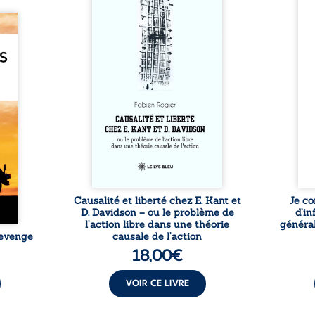
si chacun de nos actes s’inscrit
prése
dans une chaîne de causes ? À
trans
e des
travers une confrontation
desti
otards
entre les pensées d’Emmanuel
congo
té que
Kant et de Donald Davidson,
grand
. Rien
cet essai explore les liens entre
natio
e vie,
libre arbitre, déterminisme
l’igno
 forgé
causal et responsabilité. De la
et l
ssible
volonté kantienne au monisme
sent
voiler
anomal de Davidson, il
Acces
ce que
interroge la manière dont les
offre
ise sa
intentions et les croyances
po
lle de
peuvent ...
ssi le
oids ...
Causalité et liberté chez E. Kant et
Je co
D. Davidson – ou le problème de
d’in
l’action libre dans une théorie
général
Revenge
causale de l’action
18,00
€
VOIR CE LIVRE