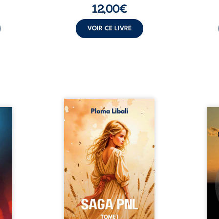
12,00
€
VOIR CE LIVRE
Autrefois, les champs
refus.
d’Atlantis vibraient sous le
Compo
stence
vent et les enfants couraient
obscu
lences
dans les blés. Puis la couronne
les 
s, les
plia le genou, livrant son
natur
, les
peuple à l’ombre d’Ivorny. À
par
et les
Atove, Luwel aurait pu
perso
uvrage
disparaître dans les ruines de
obs
x qui
son destin ; pourtant, sous les
tradu
i, trop
pierres d’un temple oublié, des
les r
ersée.
rebelles lui tendirent la main.
d’une
 Une
Parmi eux, Atos, général sans
sensi
. Une
trône mais habité par ...
monde
our ...
c