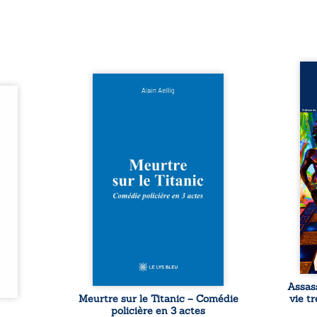
Assas
Et si le naufrage n’avait pas
La vi
l’été,
emporté tous ses secrets ? À
de ca
 de la
bord du Titanic, lors du voyage
enri
urs de
inaugural en 1912, un meurtre
témo
clarté
est commis. Le drame disparaît
Bienc
Rêves,
avec le navire, englouti dans
famil
poirs…
les profondeurs de l’Atlantique.
parco
lorés,
Sept décennies plus tard, la
ordi
de la
découverte de l’épave fait
2013,
nt en
resurgir un secret que l’on
qui l
t une
croyait perdu. Dans un coffre
corp
uvent,
mystérieux, des indices oubliés
décis
plus ...
...
Assas
Meurtre sur le Titanic – Comédie
vie t
policière en 3 actes