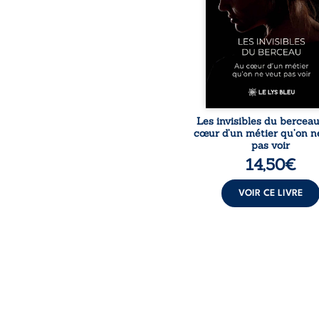
responsabilités écrasan
travers des témoig
saisissants et sa p
expérience, Magali Voge
le voile sur les coulisses d’
Les invisibles du bercea
cœur d’un métier qu’on n
pas voir
14,50
€
VOIR CE LIVRE