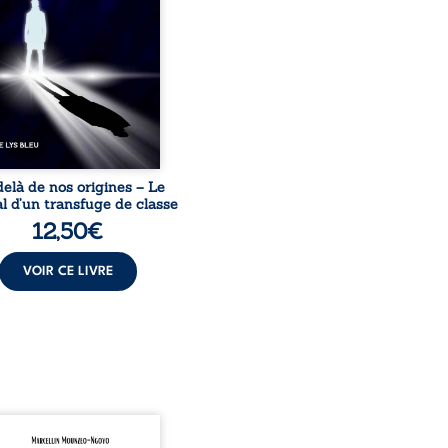
sion sociale. S’arracher à
acines exige pourtant un
invisible. Pris entre deux
s, l’homme réalise que
uccès professionnels ne
guérissent ni ...
elà de nos origines – Le
l d’un transfuge de classe
12,50
€
VOIR CE LIVRE
onnais mon pays se