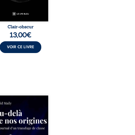
Clair-obscur
13,00
€
VOIR CE LIVRE
ns un milieu populaire où
olence et les fractures
iales tenaient lieu de
in, David a choisi la
e. Très tôt, l’école et les
s deviennent ses armes de
e, le moteur d’une lente