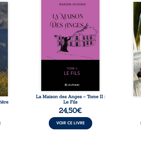
Nous sommes en 1979, soit 15
nfance
ans après le décès du
Au rév
se ses
patriarche Anatole-Eustache.
décou
reinte
La famille devra affronter non
sédui
, sans
seulement un inconnu qui rôde
tren
tidien
autour du domaine et dont
comm
ladie
Firmin, le fidèle majordome,
nouve
dicale
redoute les visites, le passé
dans 
tions.
encombrant d’Anatole-
toute
ue les
Eustache, la malédiction
eux, 
t : la
familiale, mais aussi la toute-
brûl
sement
puissance de Gauthier. Mais
secre
pas ...
comment dompter cet enfant
l’imp
avant qu’il ...
La Maison des Anges – Tome II :
ière
Le Fils
24,50
€
VOIR CE LIVRE