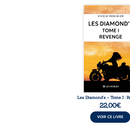
Revenge est à la têt
Diamond’s, un clan de m
aussi réputé et respec
redouté dans tout le pays
ne la prédestinait à cett
mais les épreuves ont
une femme dure, inacce
et résolue à ne jamais dé
ses faiblesses, jusqu’à 
le mystérieux Juan cro
route. Chef d’une fami
Nomads, Juan porte lui au
p
Les Diamond’s – Tome I : 
22,00
€
VOIR CE LIVRE