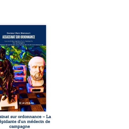
sinat sur ordonnance –
e trépidante d’un médecin
mpagne est la réédition
chie et actualisée du
ignage du Docteur Marc
ourt, ancien médecin de
le, qui revient sur son
urs médical, syndical et
nal. Depuis septembre
 il raconte le long combat
’a conduit à être écarté du
s médical, malgré une
ion de première instance
...
sinat sur ordonnance – La
répidante d’un médecin de
campagne