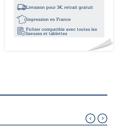
à
pour
passer
Livraison pour 3€, retrait gratuit
le
15,60
temps
Impression en France
-
Fichier compatible avec toutes les
Tome
liseuses et tablettes
I