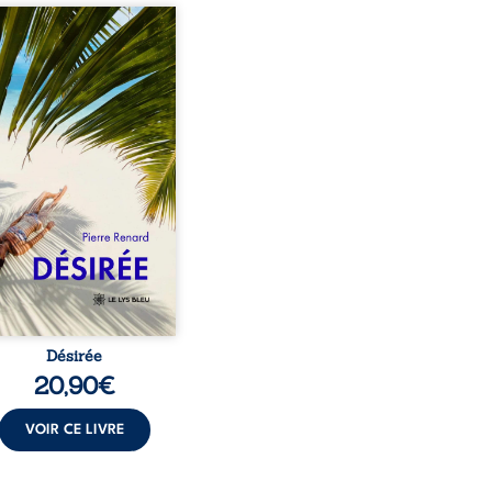
eil, Pierre, jeune retraité,
vre qu’il est devenu une
sante femme métissée de
te ans. À peine a-t-il
encé à apprivoiser ce
au corps qu’Ange surgit
sa vie et fait vaciller
s ses certitudes. Entre
l’attirance est immédiate,
ante jusqu’à ce qu’un
t familial fasse planer
ensable : et s’ils étaient
demi-frère et ...
Désirée
20,90
€
VOIR CE LIVRE