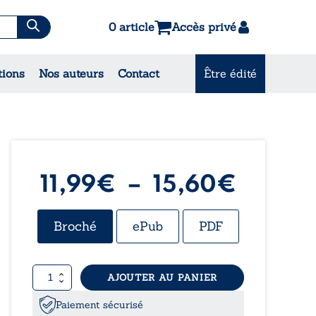
0 article
Accès privé
es & Contes
tions
Nos auteurs
Contact
Être édité
CONSULTEZ NOS
MEILLEURES VENTES
Plage
11,99
€
–
15,60
€
de
Broché
ePub
PDF
prix :
quantité
AJOUTER AU PANIER
11,99€
de
Haïkus
Paiement sécurisé