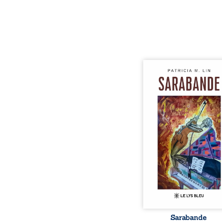
Aux chants crépitants de 
Sous le silence ouaté
neige en hiver, Au co
nuits pâles, Dans la 
bienveillante de la lune, 
pensées, révoltes et es
Des mots s’assemblent, co
rebelles aux règles 
poésie, mais chanta
rythme. Ils formen
sarabande, passionnée so
Sarabande