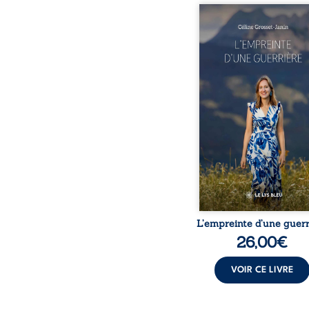
Que reste-t-il de l’e
lorsque la maladie impo
propres règles ? L’emp
d’une guerrière livre
détour, le récit d’un quo
bouleversé par la ma
chronique, l’errance mé
et de longues hospitalisa
L’auteure y raconte ce q
dossiers médicaux taisen
peur, l’isolement, l’épui
et le sentiment de ne 
L’empreinte d’une guerr
26,00
€
VOIR CE LIVRE