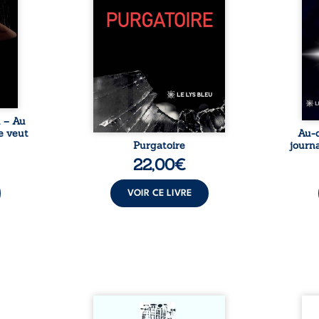
tes… À
bruts, pamphlets et réflexions
ascen
nages
philosophiques, chaque texte
ses r
ropre
ouvre une porte sur
prix 
l lève
l’existence. Ici, nul ordre
monde
une ...
imposé : chaque page peut
les s
être choisie au hasard, comme
une rencontre inattendue sur
le chemin de la vie. ...
u – Au
e veut
Au-d
Purgatoire
journa
22,00
€
VOIR CE LIVRE
Sommes-nous vraiment libres
Je c