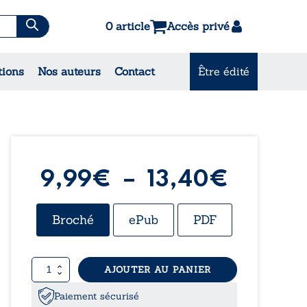
0 article
Accès privé
es & Contes
tions
Nos auteurs
Contact
Être édité
CONSULTEZ NOS MEILLEURES
VENTES
Plage
9,99
€
–
13,40
€
de
Broché
ePub
PDF
prix :
quantité
AJOUTER AU PANIER
9,99€
de
Les
Paiement sécurisé