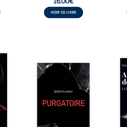
16,00
€
VOIR CE LIVRE
les et
nfions
Né da
re la
Vingt années d’écriture, de
la vi
 des
blessures, d’émotions et de
famil
ue une
pensées se rencontrent dans
dest
onne :
ce recueil profondément
ruptur
ires,
intime. Entre nouvelles
livre
ent,
autobiographiques, poèmes
survi
tes… À
bruts, pamphlets et réflexions
ascen
nages
philosophiques, chaque texte
ses r
ropre
ouvre une porte sur
prix 
l lève
l’existence. Ici, nul ordre
monde
une ...
imposé : chaque page peut
les s
être choisie au hasard, comme
une rencontre inattendue sur