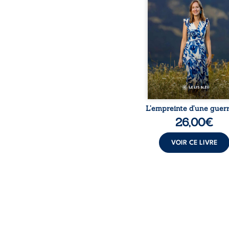
chronique, l’errance mé
et de longues hospitalisa
L’auteure y raconte ce q
dossiers médicaux taisen
peur, l’isolement, l’épui
et le sentiment de ne 
L’empreinte d’une guerr
26,00
€
VOIR CE LIVRE