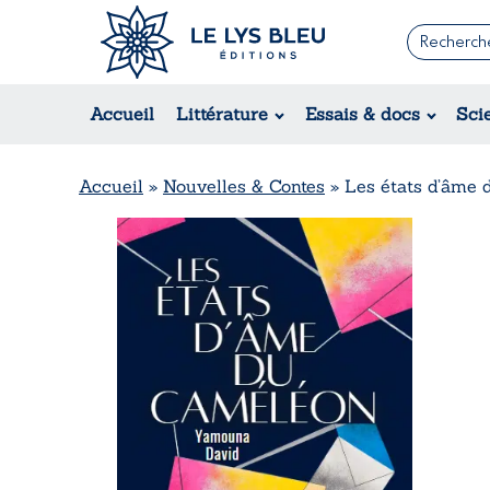
Romans
Contemporain
Accueil
Littérature
Essais & docs
Sci
Suspense / Thriller / Policier
Fantastique
Science-fiction
Accueil
»
Nouvelles & Contes
»
Les états d’âme