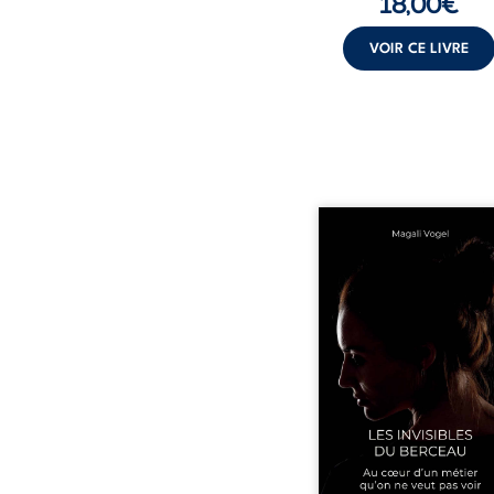
18,00
€
VOIR CE LIVRE
Qui prend soin de cel
ceux auxquels nous co
nos enfants ? Derriè
douceur apparente
maisons d’accueil se jo
réalité que nul ne soupç
rémunérations dériso
solitude, épuisem
responsabilités écrasan
travers des témoig
saisissants et sa p
expérience, Magali Voge
le voile sur les coulisses d’