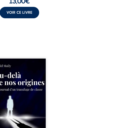
13,00
€
VOIR CE LIVRE
ns un milieu populaire où
olence et les fractures
iales tenaient lieu de
in, David a choisi la
e. Très tôt, l’école et les
s deviennent ses armes de
e, le moteur d’une lente
sion sociale. S’arracher à
acines exige pourtant un
invisible. Pris entre deux
s, l’homme réalise que
uccès professionnels ne
guérissent ni ...