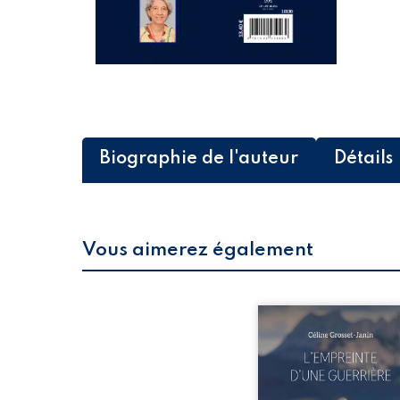
Biographie de l'auteur
Détails
Vous aimerez également
Que reste-t-il de l’e
lorsque la maladie impo
propres règles ? L’emp
d’une guerrière livre
détour, le récit d’un quo
bouleversé par la ma