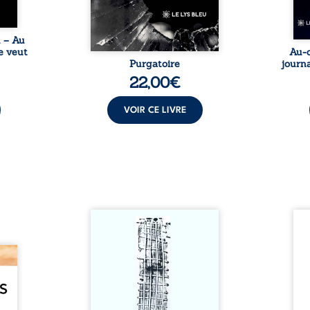
le chemin de la vie. ...
u – Au
e veut
Au-d
Purgatoire
journa
22,00
€
VOIR CE LIVRE
Sommes-nous vraiment libres
Je c
si chacun de nos actes s’inscrit
prése
dans une chaîne de causes ? À
trans
e des
travers une confrontation
desti
otards
entre les pensées d’Emmanuel
congo
té que
Kant et de Donald Davidson,
grand
. Rien
cet essai explore les liens entre
natio
e vie,
libre arbitre, déterminisme
l’igno