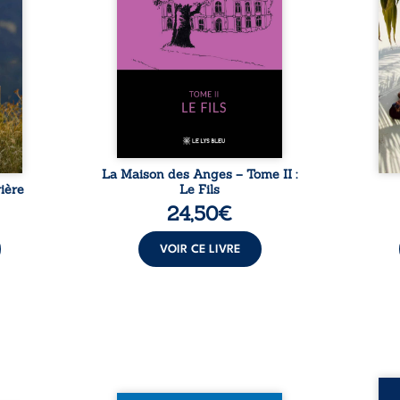
dicale
redoute les visites, le passé
dans 
tions.
encombrant d’Anatole-
toute
ue les
Eustache, la malédiction
eux, 
t : la
familiale, mais aussi la toute-
brûl
sement
puissance de Gauthier. Mais
secre
pas ...
comment dompter cet enfant
l’imp
avant qu’il ...
La Maison des Anges – Tome II :
ière
Le Fils
24,50
€
VOIR CE LIVRE
Assas