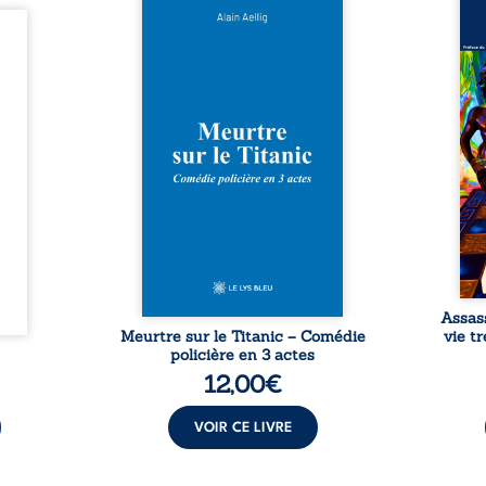
Et si le naufrage n’avait pas
La vi
l’été,
emporté tous ses secrets ? À
de ca
 de la
bord du Titanic, lors du voyage
enri
urs de
inaugural en 1912, un meurtre
témo
clarté
est commis. Le drame disparaît
Bienc
Rêves,
avec le navire, englouti dans
famil
poirs…
les profondeurs de l’Atlantique.
parco
lorés,
Sept décennies plus tard, la
ordi
de la
découverte de l’épave fait
2013,
nt en
resurgir un secret que l’on
qui l
t une
croyait perdu. Dans un coffre
corp
uvent,
mystérieux, des indices oubliés
décis
plus ...
...
Assas
Meurtre sur le Titanic – Comédie
vie t
policière en 3 actes
12,00
€
VOIR CE LIVRE