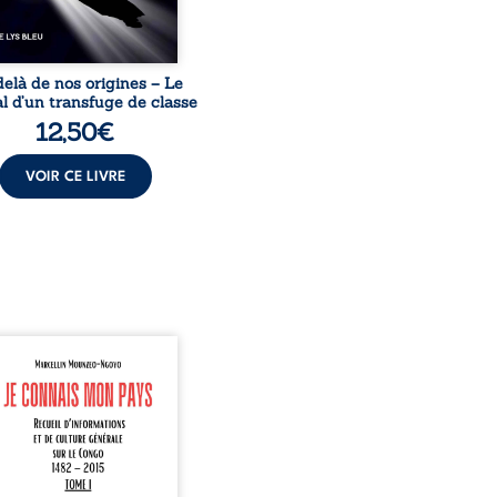
elà de nos origines – Le
l d’un transfuge de classe
12,50
€
VOIR CE LIVRE
onnais mon pays se
nte comme une œuvre de
mission et d’éveil civique,
née à raviver la mémoire
laise. En retraçant les
es étapes de l’histoire
nale, il entend combattre
rance, le repli identitaire