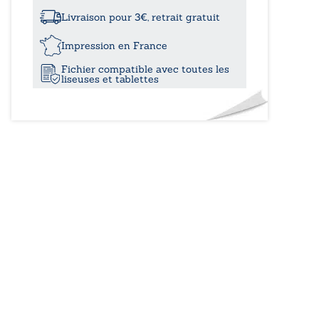
à
états
d’âme
Livraison pour 3€, retrait gratuit
du
13,40
caméléon
Impression en France
Fichier compatible avec toutes les
liseuses et tablettes