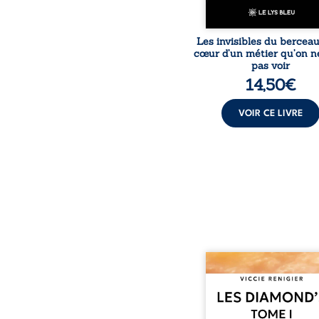
Les invisibles du bercea
cœur d’un métier qu’on n
pas voir
14,50
€
VOIR CE LIVRE
Revenge est à la têt
Diamond’s, un clan de m
aussi réputé et respec
redouté dans tout le pays
ne la prédestinait à cett