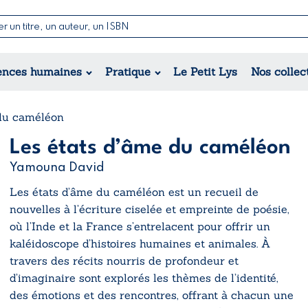
Nouvell
Poésie
Romance
Jeunesse
ences humaines
Pratique
Le Petit Lys
Nos collec
Théâtre
Érotique
Historique
Régional
 du caméléon
Les états d’âme du caméléon
Yamouna David
Les états d’âme du caméléon
est un recueil de
nouvelles à l’écriture ciselée et empreinte de poésie,
où l’Inde et la France s’entrelacent pour offrir un
kaléidoscope d’histoires humaines et animales. À
travers des récits nourris de profondeur et
d’imaginaire sont explorés les thèmes de l’identité,
des émotions et des rencontres, offrant à chacun une