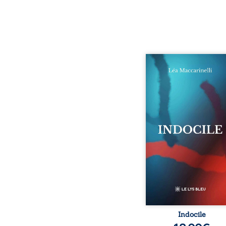
Quatre parties. Quatre 
Quatre visages d’une exi
en friction. Entre les si
qu’on ne déchiffre pa
amours qu’on dérange
corps qu’on administre 
liens qu’on sabote, cet o
parle à celles et ceu
vivent trop fort, trop vra
tôt. Indocile est une trav
Une langue nue.
insurrection calme
déclaration d’existence p
Indocile