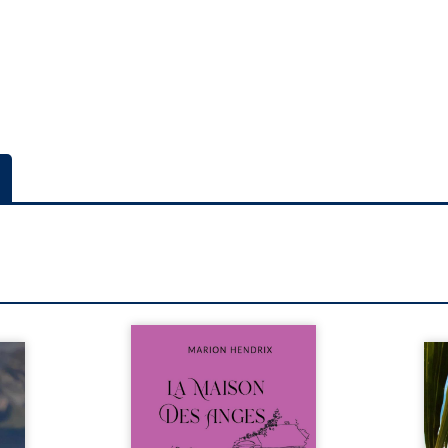
Nous sommes en 1979, soit 15
nfance
ans après le décès du
Au rév
se ses
patriarche Anatole-Eustache.
décou
reinte
La famille devra affronter non
sédui
, sans
seulement un inconnu qui rôde
tren
tidien
autour du domaine et dont
comm
ladie
Firmin, le fidèle majordome,
nouve