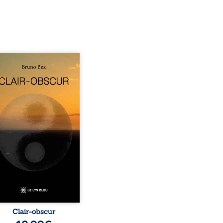
sé en alexandrins, Clair-
r aborde la spiritualité,
relations humaines, la
e et les territoires à
tir d’expériences
nnelles. Entre clarté et
curité, les poèmes
isent les observations et
essentis façonnés au fil
 vie. Ils portent un regard
ble sur l’existence et le
 contemporain, invitant
hacun à questionner ses ...
Clair-obscur