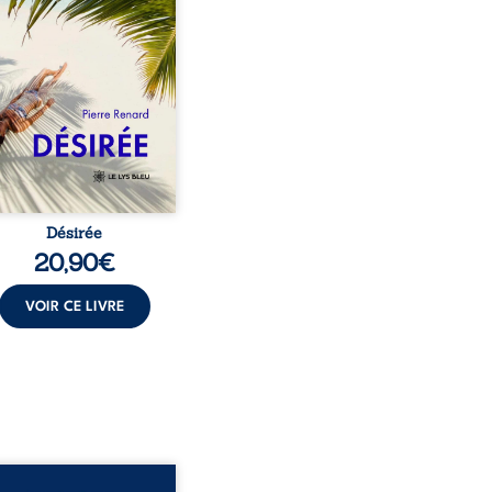
sa vie et fait vaciller
s ses certitudes. Entre
l’attirance est immédiate,
ante jusqu’à ce qu’un
t familial fasse planer
ensable : et s’ils étaient
demi-frère et ...
Désirée
20,90
€
VOIR CE LIVRE
sinat sur ordonnance –