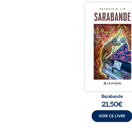
Aux chants crépitants de 
Sous le silence ouaté
neige en hiver, Au co
nuits pâles, Dans la 
bienveillante de la lune, 
pensées, révoltes et es
Des mots s’assemblent, co
rebelles aux règles 
poésie, mais chanta
rythme. Ils formen
sarabande, passionnée so
Sarabande
21,50
€
VOIR CE LIVRE