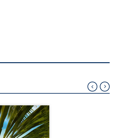
eil, Pierre, jeune retraité,
vre qu’il est devenu une
sante femme métissée de
te ans. À peine a-t-il
encé à apprivoiser ce
au corps qu’Ange surgit