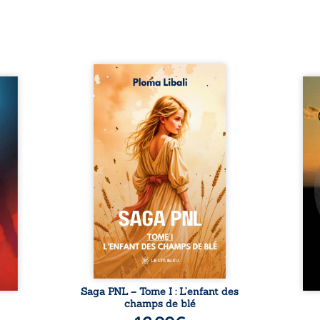
Autrefois, les champs
refus.
d’Atlantis vibraient sous le
Compo
stence
vent et les enfants couraient
obscu
lences
dans les blés. Puis la couronne
les 
s, les
plia le genou, livrant son
natur
, les
peuple à l’ombre d’Ivorny. À
par
et les
Atove, Luwel aurait pu
perso
uvrage
disparaître dans les ruines de
obs
x qui
son destin ; pourtant, sous les
tradu
i, trop
pierres d’un temple oublié, des
les r
ersée.
rebelles lui tendirent la main.
d’une
 Une
Parmi eux, Atos, général sans
sensi
. Une
trône mais habité par ...
monde
our ...
c
Saga PNL – Tome I : L’enfant des
champs de blé