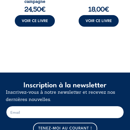
campagne
première instance
d’existence pour ...
24,50
€
18,00
€
...
VOIR CE LIVRE
VOIR CE LIVRE
Inscription à la newsletter
Inscrivez-vous à notre newsletter et recevez nos
dernières nouvelles.
E
E
-
-
m
m
a
a
TENEZ-MOI AU COURANT !