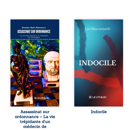
Assassinat sur
Quatre parties.
ordonnance – La
Quatre refus.
vie trépidante
Quatre visages
d’un médecin de
d’une existence en
campagne est la
friction. Entre les
réédition enrichie
silences qu’on ne
et actualisée du
déchiffre pas, les
témoignage du
amours qu’on
Docteur Marc
dérange, les corps
Biencourt, ancien
qu’on administre
médecin de
et les liens qu’on
famille, qui revient
sabote, cet
sur son parcours
ouvrage parle à
médical, syndical
celles et ceux qui
et ordinal. Depuis
vivent trop fort,
septembre 2013, il
trop vrai, trop tôt.
raconte le long
Indocile est une
combat qui l’a
traversée. Une
Assassinat sur
Indocile
conduit à être
langue nue. Une
ordonnance – La vie
écarté du corps
insurrection
trépidante d’un
médical, malgré
calme. Une
médecin de
une décision de
déclaration