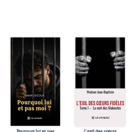
Pourquoi lui et pas
« Une nuit suffit
moi ? raconte le
parfois pour briser
parcours de
une famille… mais
l’auteur marqué
certaines fidélités
par les mauvais
traversent les
choix, la chute et
années. » Haïti,
l’épreuve de
sous la dictature
l’enfermement.
des Duvalier. La
Mais il dévoile
peur s’étend
également les
jusque dans les
espoirs qui lui ont
villages les plus
permis de ne pas
reculés. À Bainet,
renoncer. Au-delà
Jean-Joël Joli
d’une histoire
mène une
personnelle, ce
existence paisible
témoignage
avec sa famille.
interroge le destin,
Chef de section
la responsabilité,
respecté, il refuse
Pourquoi lui et pas
L’exil des cœurs