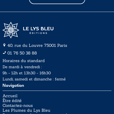
i
i
l
l
*
40, rue du Louvre 75001 Paris
01 76 50 38 88
Horaires du standard
De mardi à vendredi :
9h - 12h et 13h30 - 16h30
Lundi, samedi et dimanche : fermé
Navigation
Accueil
Être édité
Contactez-nous
Les Plumes du Lys Bleu