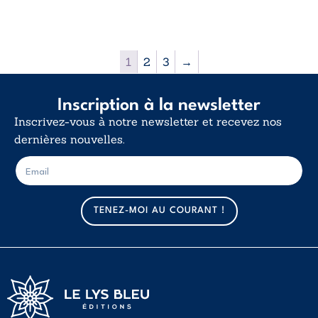
12,00€
1
2
3
→
Inscription à la newsletter
Inscrivez-vous à notre newsletter et recevez nos
dernières nouvelles.
E
E
-
-
m
m
a
a
TENEZ-MOI AU COURANT !
i
i
l
l
*