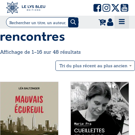
0
rencontres
Trié
Affichage de 1–16 sur 48 résultats
du
plus
récent
au
Ce
Ce
plus
produit
produit
ancien
a
a
plusieurs
plusieurs
variations.
variations.
Les
Les
options
options