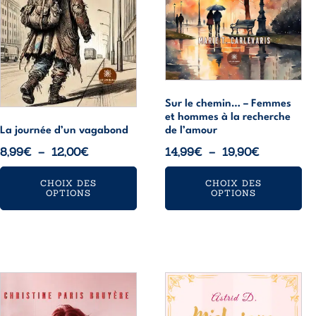
options
options
peuvent
peuvent
être
être
choisies
choisies
sur
sur
la
la
page
page
Sur le chemin… – Femmes
et hommes à la recherche
du
du
de l’amour
La journée d’un vagabond
produit
produit
Plage
Plage
14,99
€
–
19,90
€
8,99
€
–
12,00
€
de
de
CHOIX DES
CHOIX DES
prix :
prix :
OPTIONS
OPTIONS
14,99€
8,99€
à
à
19,90€
12,00€
Ce
Ce
produit
produit
a
a