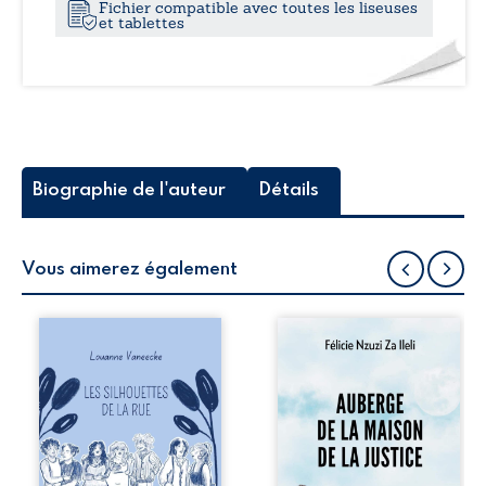
Fichier compatible avec toutes les liseuses
et tablettes
Biographie de l'auteur
Détails
Vous aimerez également
Les silhouettes de
Auberge de la
la rue donne la
maison de la
parole à six
justice est un
personnages
récit-témoignage
ordinaires,
consacré au
traversés par des
parcours
pensées, des
exemplaire de
émotions et des
Mbala Zi Nkuaku