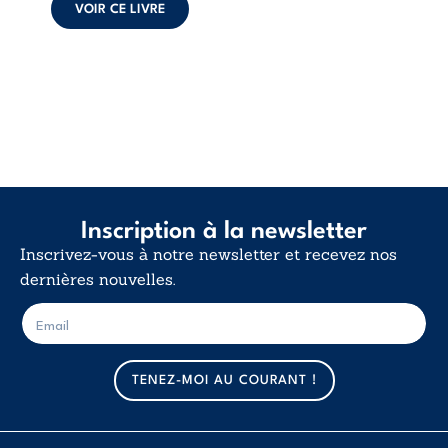
déclaration
VOIR CE LIVRE
d’existence pour ...
Inscription à la newsletter
Inscrivez-vous à notre newsletter et recevez nos
dernières nouvelles.
E
E
-
-
m
m
a
a
TENEZ-MOI AU COURANT !
i
i
l
l
*