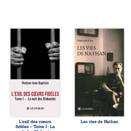
« Une nuit suffit
Les vies de
parfois pour briser
Nathan est un
une famille… mais
recueil de poésie
certaines fidélités
né en trois jours,
traversent les
au printemps
années. » Haïti,
2026. Pour la
sous la dictature
première fois,
des Duvalier. La
Stéphane Ezra,
peur s’étend
médium, a pu
jusque dans les
communiquer
villages les plus
avec son père,
reculés. À Bainet,
disparu depuis
Jean-Joël Joli
plus de vingt ans
mène une
et qu’il n’a jamais
existence paisible
connu. De ce
avec sa famille.
dialogue par-delà
Chef de section
la mort naissent
respecté, il refuse
des poèmes qui
L’exil des cœurs
Les vies de Nathan
pourtant de
retracent une vie
fidèles – Tome I : La
fermer les yeux
marquée par la