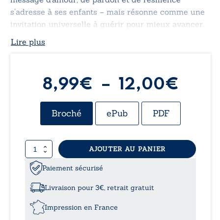
s’adresse à ses enfants – mais résonne comme une
invitation universelle à guérir pour mieux avancer.
Lire plus
Plag
8,99
€
–
12,00
€
de
Broché
ePub
PDF
prix :
quantité
AJOUTER AU PANIER
8,99
de
La
Paiement sécurisé
à
vie
est
Livraison pour 3€, retrait gratuit
la
12,0
vie
Impression en France
!