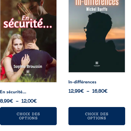
produit
produit
a
a
plusieurs
plusieurs
variations.
variations.
Les
Les
options
options
peuvent
peuvent
être
être
choisies
choisies
sur
sur
la
la
page
page
In-différences
du
du
Plage
12,99
€
–
16,80
€
En sécurité…
produit
produit
de
Plage
8,99
€
–
12,00
€
prix :
de
12,99€
CHOIX DES
CHOIX DES
prix :
OPTIONS
OPTIONS
à
8,99€
16,80€
à