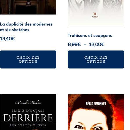
choisies
choisies
sur
sur
la
la
La duplicité des modernes
page
page
et six sketches
du
du
Trahisons et soupçons
13,40
€
produit
produit
Plage
8,99
€
–
12,00
€
de
CHOIX DES
CHOIX DES
prix :
OPTIONS
OPTIONS
8,99€
à
12,00€
Ce
Ce
produit
produit
a
a
plusieurs
plusieurs
variations.
variations.