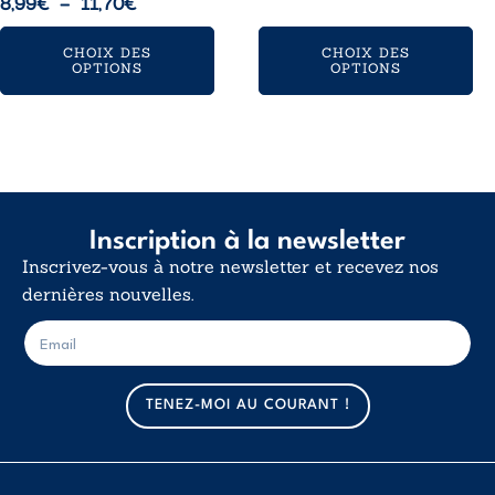
Plage
8,99
€
–
11,70
€
prix :
de
13,99€
CHOIX DES
CHOIX DES
prix :
à
OPTIONS
OPTIONS
8,99€
18,50€
à
11,70€
Inscription à la newsletter
Inscrivez-vous à notre newsletter et recevez nos
dernières nouvelles.
E
E
-
-
m
m
a
a
TENEZ-MOI AU COURANT !
i
i
l
l
*