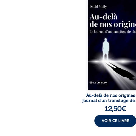
Né dans un milieu popula
la violence et les fra
familiales tenaient l
destin, David a choi
rupture. Très tôt, l’école
livres deviennent ses ar
survie, le moteur d’une
ascension sociale. S’arra
ses racines exige pourt
prix invisible. Pris entr
mondes, l’homme réali
les succès professionn
guérissent
Au-delà de nos origines
journal d’un transfuge de
12,50
€
VOIR CE LIVRE