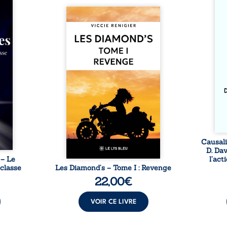
ire où
dans 
ctures
Revenge est à la tête des
trav
ieu de
Diamond’s, un clan de motards
entre
si la
aussi réputé et respecté que
Kant 
 et les
redouté dans tout le pays. Rien
cet es
mes de
ne la prédestinait à cette vie,
libre
 lente
mais les épreuves ont forgé
causa
cher à
une femme dure, inaccessible
volon
ant un
et résolue à ne jamais dévoiler
anom
e deux
ses faiblesses, jusqu’à ce que
inter
se que
le mystérieux Juan croise sa
inten
els ne
route. Chef d’une famille de
 ni ...
Nomads, Juan porte lui aussi le
poids ...
Causali
D. Da
 – Le
l’act
 classe
Les Diamond’s – Tome I : Revenge
22,00
€
VOIR CE LIVRE