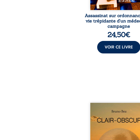
Assassinat sur ordonnanc
vie trépidante d’un méde
campagne
24,50
€
VOIR CE LIVRE
Composé en alexandrins, 
obscur aborde la spiritu
les relations humaine
nature et les territo
partir d’expérie
personnelles. Entre cla