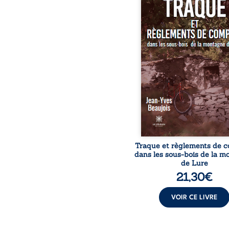
de la prison des Baume
celle de Digne-les-Ba
devait être qu’une s
formalité, tout com
recherche botanique de
dans la montagne de 
Seulement, les choses
passent pas comme pr
cette mission de routin
au carnage, il n’y a pas q
coquelicots qui se color
rouge au printemps… À 
f
Traque et règlements de 
dans les sous-bois de la 
de Lure
21,30
€
VOIR CE LIVRE