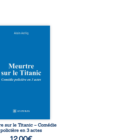
 le naufrage n’avait pas
té tous ses secrets ? À
du Titanic, lors du voyage
ural en 1912, un meurtre
ommis. Le drame disparaît
le navire, englouti dans
rofondeurs de l’Atlantique.
décennies plus tard, la
uverte de l’épave fait
gir un secret que l’on
it perdu. Dans un coffre
rieux, des indices oubliés
...
e sur le Titanic – Comédie
policière en 3 actes
12,00
€