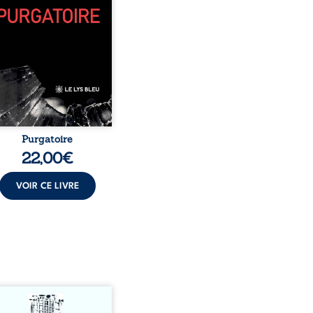
, pamphlets et réflexions
sophiques, chaque texte
re une porte sur
stence. Ici, nul ordre
sé : chaque page peut
choisie au hasard, comme
encontre inattendue sur
le chemin de la vie. ...
Purgatoire
22,00
€
VOIR CE LIVRE
s-nous vraiment libres
acun de nos actes s’inscrit