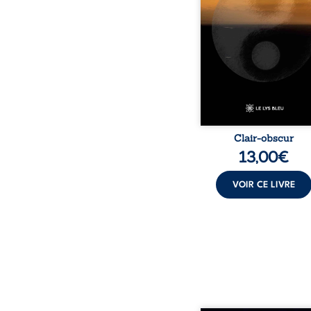
obscurité, les po
traduisent les observati
les ressentis façonnés 
d’une vie. Ils portent un 
sensible sur l’existence
monde contemporain, in
chacun à questionner s
Clair-obscur
13,00
€
VOIR CE LIVRE