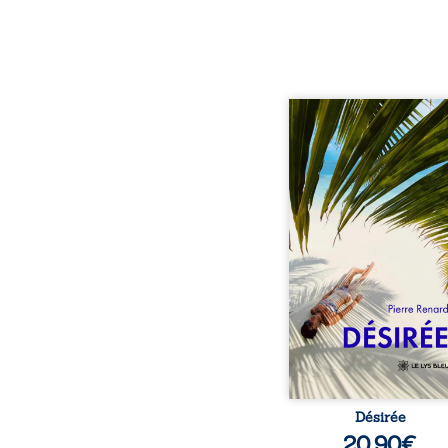
Au réveil, Pierre, jeune re
découvre qu’il est deve
séduisante femme métis
trente ans. À peine a
commencé à apprivois
nouveau corps qu’Ange 
dans sa vie et fait va
toutes ses certitudes.
eux, l’attirance est immé
brûlante jusqu’à ce 
secret familial fasse 
l’impensable : et s’ils é
demi-frère
Désirée
20,90
€