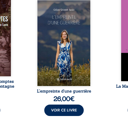
ttes à
Nous 
ins ne
Que reste-t-il de l’enfance
ans
imple
lorsque la maladie impose ses
patri
me la
propres règles ? L’empreinte
La fa
 Jonas
d’une guerrière livre, sans
seule
Lure.
détour, le récit d’un quotidien
auto
 ne se
bouleversé par la maladie
Firmi
évu :
chronique, l’errance médicale
redou
e vire
et de longues hospitalisations.
enc
ue les
L’auteure y raconte ce que les
Eust
ent de
dossiers médicaux taisent : la
famil
qui la
peur, l’isolement, l’épuisement
puiss
aute ?
et le sentiment de ne pas ...
comm
comptes
montagne
La Ma
L’empreinte d’une guerrière
26,00
€
VOIR CE LIVRE