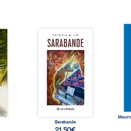
Et si
traité,
Aux chants crépitants de l’été,
empor
nu une
Sous le silence ouaté de la
bord 
sée de
neige en hiver, Au cours de
inaug
-t-il
nuits pâles, Dans la clarté
est c
er ce
bienveillante de la lune, Rêves,
avec 
surgit
pensées, révoltes et espoirs…
les p
ciller
Des mots s’assemblent, colorés,
Sept 
 Entre
rebelles aux règles de la
déco
diate,
poésie, mais chantant en
resur
qu’un
rythme. Ils forment une
croya
planer
sarabande, passionnée souvent,
mysté
taient
plus ...
 et ...
Meurtr
Sarabande
21,50
€