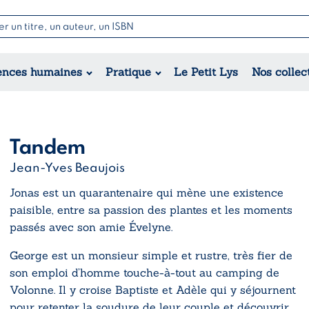
Nouvell
Poésie
Romance
Jeunesse
ences humaines
Pratique
Le Petit Lys
Nos collec
Théâtre
Érotique
Historique
Régional
Tandem
Jean-Yves Beaujois
Jonas est un quarantenaire qui mène une existence
paisible, entre sa passion des plantes et les moments
passés avec son amie Évelyne.
George est un monsieur simple et rustre, très fier de
son emploi d’homme touche-à-tout au camping de
Volonne. Il y croise Baptiste et Adèle qui y séjournent
pour retenter la soudure de leur couple et découvrir