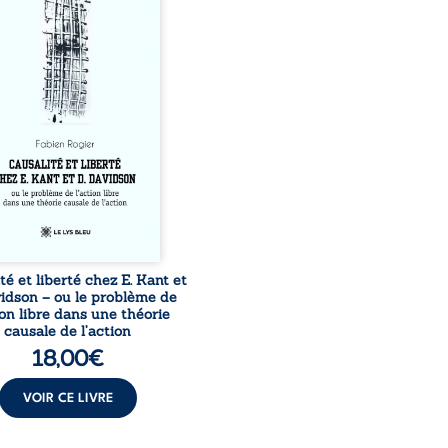
une chaîne de causes ? À
ers une confrontation
 les pensées d’Emmanuel
et de Donald Davidson,
sai explore les liens entre
 arbitre, déterminisme
l et responsabilité. De la
té kantienne au monisme
al de Davidson, il
roge la manière dont les
tions et les croyances
peuvent ...
té et liberté chez E. Kant et
vidson – ou le problème de
ion libre dans une théorie
causale de l’action
18,00
€
VOIR CE LIVRE