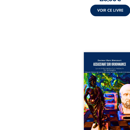
VOIR CE LIVRE
Assassinat sur ordonn
La vie trépidante d’un m
de campagne est la réé
enrichie et actualis
témoignage du Docteur
Biencourt, ancien méde
famille, qui revient s
parcours médical, syndi
ordinal. Depuis sept
2013, il raconte le long 
qui l’a conduit à être éca
corps médical, malgr
décision de première in