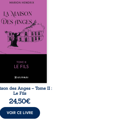
sommes en 1979, soit 15
 après le décès du
arche Anatole-Eustache.
mille devra affronter non
ment un inconnu qui rôde
ur du domaine et dont
n, le fidèle majordome,
te les visites, le passé
ombrant d’Anatole-
ache, la malédiction
iale, mais aussi la toute-
ance de Gauthier. Mais
ent dompter cet enfant
avant qu’il ...
ison des Anges – Tome II :
Le Fils
24,50
€
VOIR CE LIVRE