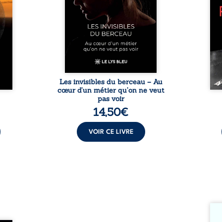
èmes
responsabilités écrasantes… À
bruts
ons et
travers des témoignages
philo
au fil
saisissants et sa propre
ouv
regard
expérience, Magali Vogel lève
l’exi
 et le
le voile sur les coulisses d’une ...
impo
vitant
être 
es ...
une r
Les invisibles du berceau – Au
cœur d’un métier qu’on ne veut
pas voir
14,50
€
VOIR CE LIVRE
Somme
si ch