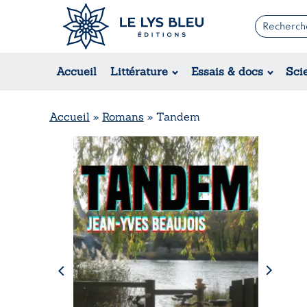
Romans
Contemporain
Accueil
Littérature
Essais & docs
Sci
Suspense / Thriller / Policier
Fantastique
Science-fiction
Accueil
»
Romans
»
Tandem