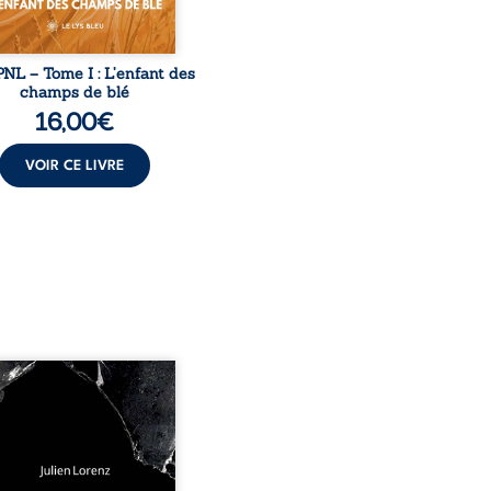
NL – Tome I : L’enfant des
champs de blé
16,00
€
VOIR CE LIVRE
 années d’écriture, de
ures, d’émotions et de
es se rencontrent dans
ecueil profondément
me. Entre nouvelles
biographiques, poèmes