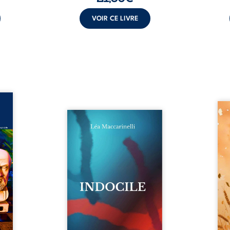
VOIR CE LIVRE
ance –
édecin
Aut
dition
Quatre parties. Quatre refus.
d’Atl
ée du
Quatre visages d’une existence
vent 
 Marc
en friction. Entre les silences
dans 
cin de
qu’on ne déchiffre pas, les
plia
ur son
amours qu’on dérange, les
peupl
cal et
corps qu’on administre et les
Atov
embre
liens qu’on sabote, cet ouvrage
dispa
combat
parle à celles et ceux qui
son d
rté du
vivent trop fort, trop vrai, trop
pierr
é une
tôt. Indocile est une traversée.
rebel
stance
Une langue nue. Une
Parmi
...
insurrection calme. Une
déclaration d’existence pour ...