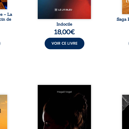
e – La
cin de
Saga P
Indocile
18,00
€
VOIR CE LIVRE
Qui prend soin de celles et
ceux auxquels nous confions
Clair-
nos enfants ? Derrière la
Vingt
alité,
douceur apparente des
bless
s, la
maisons d’accueil se joue une
pensé
ires à
réalité que nul ne soupçonne :
ce r
nces
rémunérations dérisoires,
inti
rté et
solitude, épuisement,
auto