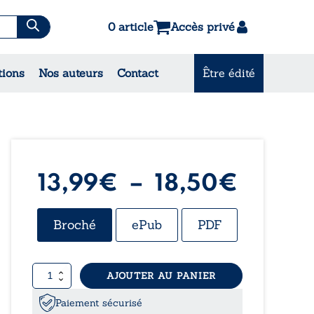
0 article
Accès privé
es & Contes
tions
Nos auteurs
Contact
Être édité
CONSULTEZ NOS
MEILLEURES VENTES
Plage
13,99
€
–
18,50
€
de
Broché
ePub
PDF
prix :
quantité
AJOUTER AU PANIER
13,99
de
Tandem
Paiement sécurisé