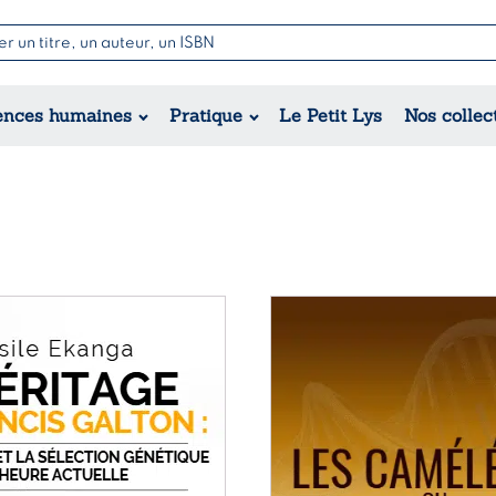
Nouvell
Poésie
Romance
Jeunesse
ences humaines
Pratique
Le Petit Lys
Nos collec
Théâtre
Érotique
Historique
Régional
Ce
produit
a
plusieurs
variations.
Les
options