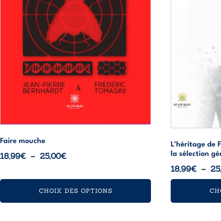
peuvent
peuvent
être
être
choisies
choisies
sur
sur
la
la
page
page
du
du
produit
produit
Faire mouche
L’héritage de 
Plage
la sélection gé
18,99
€
–
25,00
€
de
18,99
€
–
25
prix :
CHOIX DES OPTIONS
CH
18,99€
à
25,00€