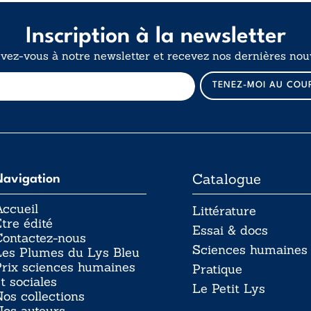
25,00€
Inscription à la newsletter
ivez-vous à notre newsletter et recevez nos dernières nouv
E
TENEZ-MOI AU COU
-
m
a
i
l
Catalogue
Navigation
ccueil
Littérature
tre édité
Essai & docs
Contactez-nous
Sciences humaines
Les Plumes du Lys Bleu
rix sciences humaines
Pratique
t sociales
Le Petit Lys
os collections
Nos auteurs