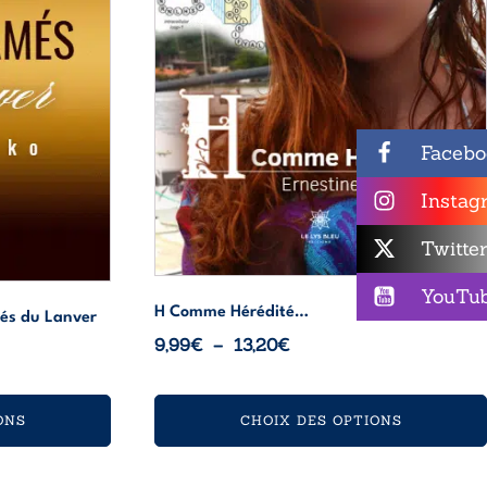
peuvent
être
choisies
sur
la
page
Facebo
du
produit
Instag
Twitte
YouTu
H Comme Hérédité…
més du Lanver
Plage
9,99
€
–
13,20
€
de
prix :
ONS
CHOIX DES OPTIONS
9,99€
à
13,20€