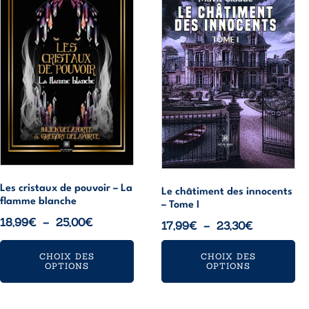
a
a
plusieurs
plusieurs
variations.
variations.
Les
Les
options
options
peuvent
peuvent
être
être
choisies
choisies
sur
sur
la
la
page
page
Les cristaux de pouvoir – La
Le châtiment des innocents
flamme blanche
du
du
– Tome I
Plage
18,99
€
–
25,00
€
produit
produit
Plage
17,99
€
–
23,30
€
de
de
prix :
CHOIX DES
CHOIX DES
prix :
OPTIONS
OPTIONS
18,99€
17,99€
à
à
25,00€