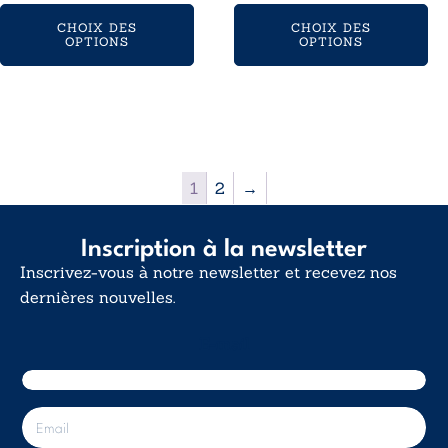
de
12,99€
CHOIX DES
CHOIX DES
prix :
à
OPTIONS
OPTIONS
16,99€
16,80€
à
22,80€
1
2
→
Inscription à la newsletter
Inscrivez-vous à notre newsletter et recevez nos
dernières nouvelles.
E-mail
E
-