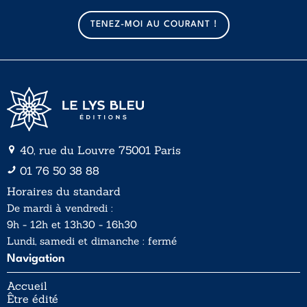
m
a
TENEZ-MOI AU COURANT !
i
l
*
40, rue du Louvre 75001 Paris
01 76 50 38 88
Horaires du standard
De mardi à vendredi :
9h - 12h et 13h30 - 16h30
Lundi, samedi et dimanche : fermé
Navigation
Accueil
Être édité