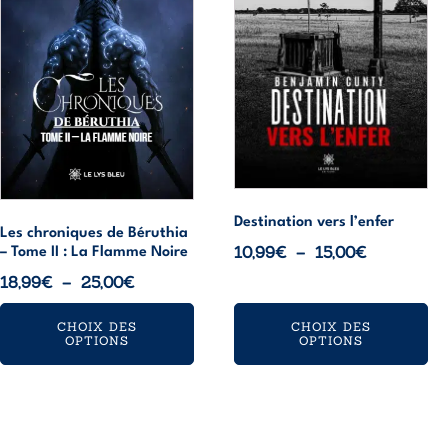
variations.
variations.
Les
Les
options
options
peuvent
peuvent
être
être
choisies
choisies
sur
sur
la
la
page
page
Destination vers l’enfer
Les chroniques de Béruthia
du
du
Plage
10,99
€
–
15,00
€
– Tome II : La Flamme Noire
produit
produit
de
Plage
18,99
€
–
25,00
€
prix :
de
10,99€
CHOIX DES
CHOIX DES
prix :
OPTIONS
OPTIONS
à
18,99€
15,00€
à
25,00€