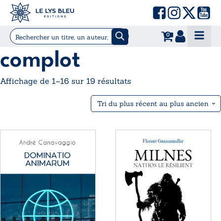
0
complot
Trié
Affichage de 1–16 sur 19 résultats
du
plus
récent
au
Ce
Ce
plus
produit
produit
ancien
a
a
plusieurs
plusieurs
variations.
variations.
Les
Les
options
options