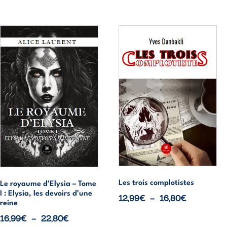
23,30€
Ce
Ce
produit
produit
a
a
plusieurs
plusieurs
variations.
variations.
Les
Les
options
options
peuvent
peuvent
être
être
choisies
choisies
sur
sur
la
la
page
page
Les trois complotistes
Le royaume d’Elysia – Tome
I : Elysia, les devoirs d’une
du
du
Plage
12,99
€
–
16,80
€
reine
produit
produit
de
Plage
16,99
€
–
22,80
€
prix :