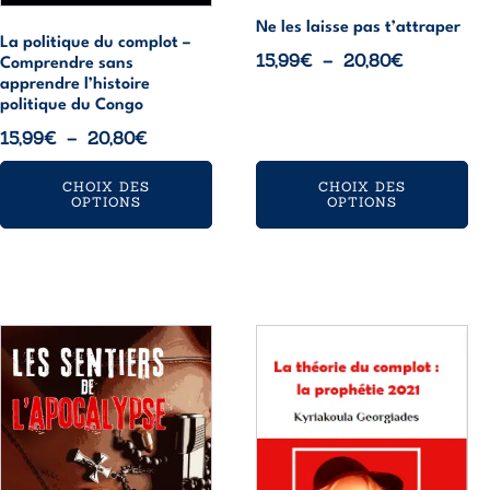
la
la
page
page
Ne les laisse pas t’attraper
La politique du complot –
du
du
Plage
15,99
€
–
20,80
€
Comprendre sans
produit
produit
de
apprendre l’histoire
politique du Congo
prix :
Plage
15,99
€
–
20,80
€
15,99€
de
à
CHOIX DES
CHOIX DES
prix :
20,80€
OPTIONS
OPTIONS
15,99€
à
20,80€
Ce
Ce
produit
produit
a
a
plusieurs
plusieurs
variations.
variations.
Les
Les