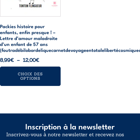
la
page
du
Packies histoire pour
produit
enfants, enfin presque ! –
Lettre d’amour maladroite
d’un enfant de 57 ans
(foutradébilobordeliquecarnetdevoyageentotalelibertécosmique
Plage
8,99
€
–
12,00
€
de
CHOIX DES
prix :
OPTIONS
8,99€
à
12,00€
Inscription à la newsletter
Inscrivez-vous à notre newsletter et recevez nos