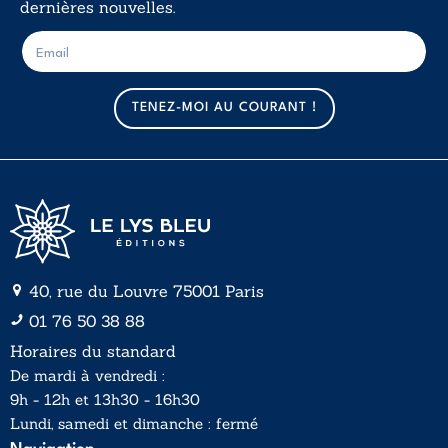
dernières nouvelles.
E
E
-
-
m
m
a
a
TENEZ-MOI AU COURANT !
i
i
l
l
*
40, rue du Louvre 75001 Paris
01 76 50 38 88
Horaires du standard
De mardi à vendredi :
9h - 12h et 13h30 - 16h30
Lundi, samedi et dimanche : fermé