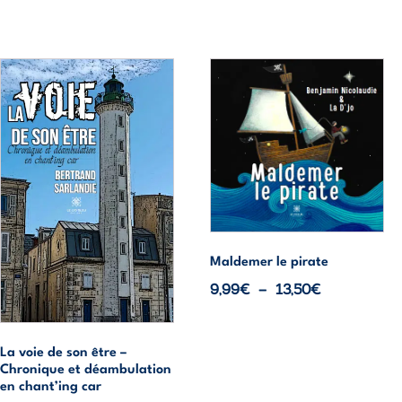
18,00€
20,50€
Ce
Ce
produit
produit
a
a
plusieurs
plusieurs
variations.
variations.
Les
Les
options
options
peuvent
peuvent
être
être
Maldemer le pirate
choisies
choisies
Plage
9,99
€
–
13,50
€
sur
sur
de
la
la
prix :
page
page
9,99€
La voie de son être –
du
du
Chronique et déambulation
à
produit
produit
en chant’ing car
13,50€