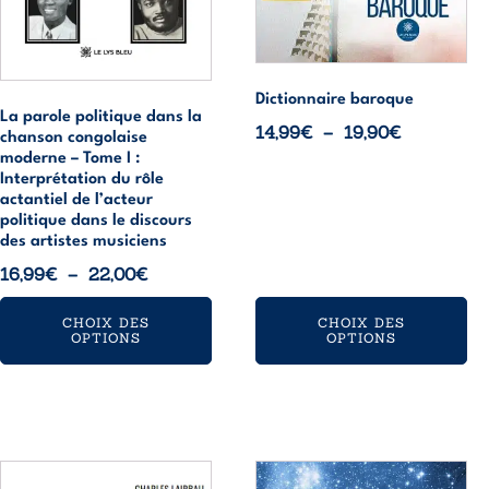
choisies
choisies
sur
sur
la
la
page
page
Dictionnaire baroque
La parole politique dans la
du
du
Plage
14,99
€
–
19,90
€
chanson congolaise
produit
produit
de
moderne – Tome I :
Interprétation du rôle
prix :
actantiel de l’acteur
14,99€
politique dans le discours
à
des artistes musiciens
19,90€
Plage
16,99
€
–
22,00
€
de
CHOIX DES
CHOIX DES
prix :
OPTIONS
OPTIONS
16,99€
à
22,00€
Ce
Ce