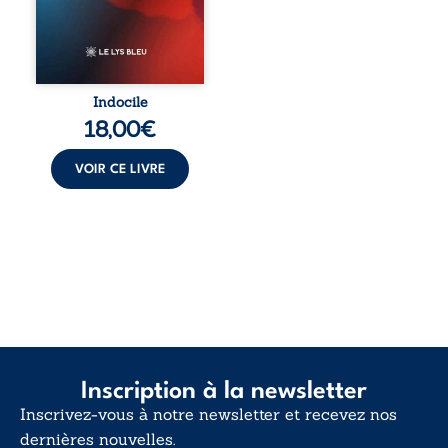
ouvrage parle à
celles et ceux qui
vivent trop fort,
trop vrai, trop tôt.
Indocile est une
traversée. Une
Indocile
langue nue. Une
18,00
€
insurrection
calme. Une
déclaration
VOIR CE LIVRE
d’existence pour ...
Inscription à la newsletter
Inscrivez-vous à notre newsletter et recevez nos
dernières nouvelles.