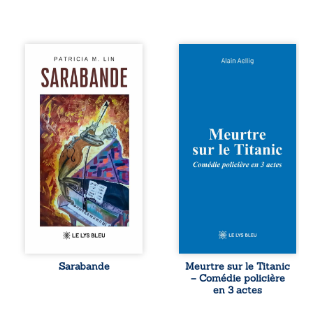
Aux chants
Et si le naufrage
crépitants de l’été,
n’avait pas
Sous le silence
emporté tous ses
ouaté de la neige
secrets ? À bord
en hiver, Au cours
du Titanic, lors du
de nuits pâles,
voyage inaugural
Dans la clarté
en 1912, un
bienveillante de la
meurtre est
lune, Rêves,
commis. Le drame
pensées, révoltes
disparaît avec le
et espoirs… Des
navire, englouti
mots s’assemblent,
dans les
colorés, rebelles
profondeurs de
aux règles de la
l’Atlantique. Sept
poésie, mais
décennies plus
chantant en
tard, la
rythme. Ils
découverte de
forment une
l’épave fait
Sarabande
Meurtre sur le Titanic
sarabande,
resurgir un secret
– Comédie policière
passionnée
que l’on croyait
en 3 actes
souvent, plus ...
perdu. Dans un
coffre mystérieux,