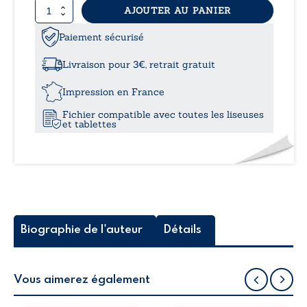
quantité
AJOUTER AU PANIER
16,
de
La
Paiement sécurisé
à
parole
politique
Livraison pour 3€, retrait gratuit
dans
22,
la
Impression en France
chanson
Fichier compatible avec toutes les liseuses
congolaise
et tablettes
moderne
-
Tome
I
:
Interprétation
du
rôle
Biographie de l'auteur
Détails
actantiel
de
l’acteur
politique
Vous aimerez également
dans
le