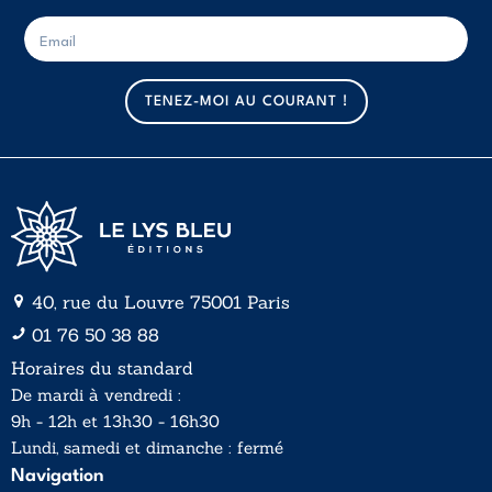
E
E
-
-
m
m
a
a
TENEZ-MOI AU COURANT !
i
i
l
l
*
40, rue du Louvre 75001 Paris
01 76 50 38 88
Horaires du standard
De mardi à vendredi :
9h - 12h et 13h30 - 16h30
Lundi, samedi et dimanche : fermé
Navigation