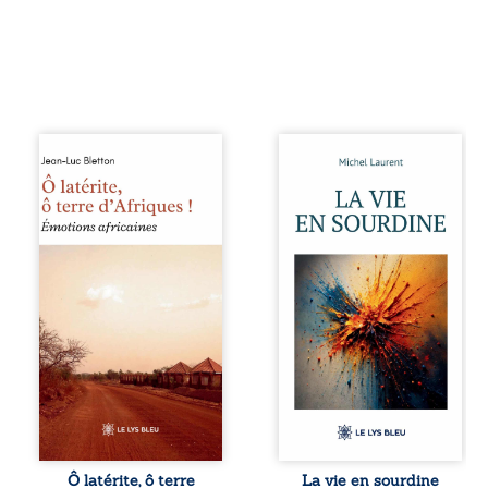
Ô latérite, ô terre
Nina et Pierre se
d’Afriques ! est un
sont rencontrés
hommage
très jeunes,
poétique et
presque par
authentique aux
hasard, et se sont
paysages, aux
aimés simplement,
rencontres et aux
persuadés que la
émotions brutes
présence de
d’un continent en
l’autre suffirait. Ils
reconstruction,
mènent une
entre traditions et
existence
modernité. Des
modeste, rythmée
souvenirs intimes
par le travail, la
– la pluie à
fatigue et les
Namoungou, le
silences. La mort
baobab de
de la mère de
Zagtouli – aux
Nina, chez qui ils
portraits
vivent, fragilise un
Ô latérite, ô terre
La vie en sourdine