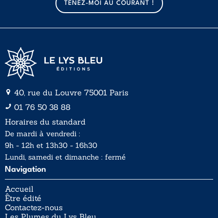
TENEZ-MOI AU COURANT !
i
l
*
40, rue du Louvre 75001 Paris
01 76 50 38 88
Horaires du standard
De mardi à vendredi :
9h - 12h et 13h30 - 16h30
Lundi, samedi et dimanche : fermé
Navigation
Accueil
Être édité
Contactez-nous
Les Plumes du Lys Bleu