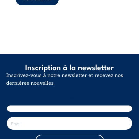
d’existence pour ...
Inscription à la newsletter
Inscrivez-vous à notre newsletter et recevez nos
dernières nouvelles.
E-mail
E
-
m
a