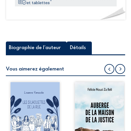
et tablettes
Biographie de l'auteur
Détails
Vous aimerez également
Les silhouettes de
Auberge de la
la rue donne la
maison de la
parole à six
justice est un
personnages
récit-témoignage
ordinaires,
consacré au
traversés par des
parcours
pensées, des
exemplaire de
émotions et des
Mbala Zi Nkuaku
silences qui
Lema Félix.