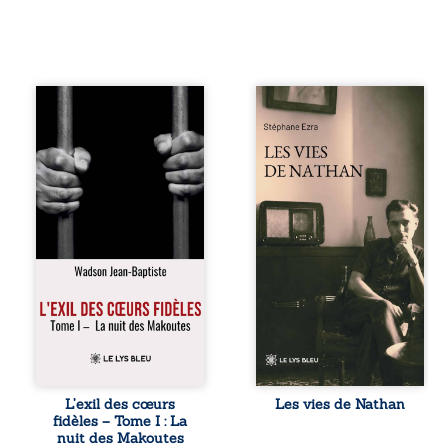
« Une nuit suffit
Les vies de
parfois pour briser
Nathan est un
une famille… mais
recueil de poésie
certaines fidélités
né en trois jours,
traversent les
au printemps
années. » Haïti,
2026. Pour la
sous la dictature
première fois,
des Duvalier. La
Stéphane Ezra,
peur s’étend
médium, a pu
jusque dans les
communiquer
villages les plus
avec son père,
reculés. À Bainet,
disparu depuis
Jean-Joël Joli
plus de vingt ans
mène une
et qu’il n’a jamais
existence paisible
connu. De ce
avec sa famille.
dialogue par-delà
Chef de section
la mort naissent
respecté, il refuse
des poèmes qui
L’exil des cœurs
Les vies de Nathan
pourtant de
retracent une vie
fidèles – Tome I : La
fermer les yeux
marquée par la
nuit des Makoutes
sur l’injustice.
Seconde Guerre