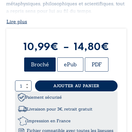
métaphysiques, philosophiques et scientifiques, tout
a repris sens pour lui au fil du temps.
Lire plus
Plag
10,99
€
–
14,80
€
de
Broché
ePub
PDF
prix 
quantité
AJOUTER AU PANIER
10,9
de
Tout
Paiement sécurisé
à
a
commencé
Livraison pour 3€, retrait gratuit
le…
14,
28
Impression en France
juin
Fichier compatible avec toutes les liseuses
1984