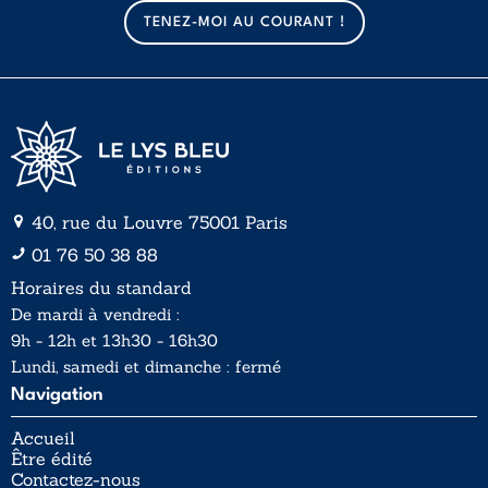
a
a
TENEZ-MOI AU COURANT !
i
i
l
l
*
40, rue du Louvre 75001 Paris
01 76 50 38 88
Horaires du standard
De mardi à vendredi :
9h - 12h et 13h30 - 16h30
Lundi, samedi et dimanche : fermé
Navigation
Accueil
Être édité
Contactez-nous