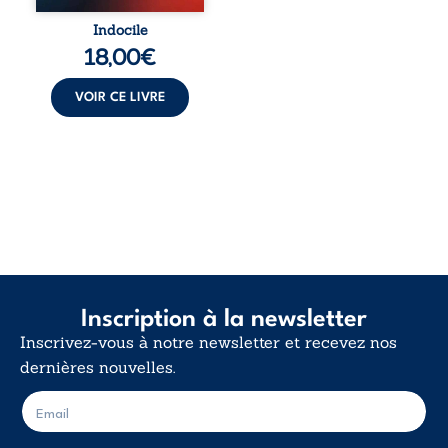
Indocile est une
traversée. Une
Indocile
langue nue. Une
18,00
€
insurrection
calme. Une
déclaration
VOIR CE LIVRE
d’existence pour ...
Inscription à la newsletter
Inscrivez-vous à notre newsletter et recevez nos
dernières nouvelles.
E
E
-
-
m
m