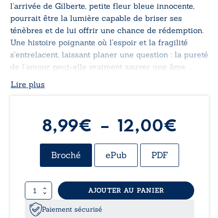
l’arrivée de Gilberte, petite fleur bleue innocente,
pourrait être la lumière capable de briser ses
ténèbres et de lui offrir une chance de rédemption.
Une histoire poignante où l’espoir et la fragilité
s’entrelacent, laissant planer une question : la pureté
de l’amour peut-elle vraiment sauver une âme
brisée ?
Lire plus
Plag
8,99
€
–
12,00
€
de
Broché
ePub
PDF
prix :
quantité
AJOUTER AU PANIER
8,99
de
Tourmente
Paiement sécurisé
amoureuse