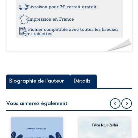
à
-
Livraison pour 3€, retrait gratuit
Ambivalence
12,0
amoureuse
Impression en France
d’un
Fichier compatible avec toutes les liseuses
adolescent
et tablettes
Biographie de l'auteur
Détails
Vous aimerez également
Les silhouettes de
Auberge de la
la rue donne la
maison de la
parole à six
justice est un