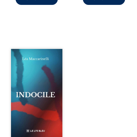
Quatre parties.
Quatre refus.
Quatre visages
d’une existence en
friction. Entre les
silences qu’on ne
déchiffre pas, les
amours qu’on
dérange, les corps
qu’on administre
et les liens qu’on
sabote, cet
ouvrage parle à
celles et ceux qui
vivent trop fort,
trop vrai, trop tôt.