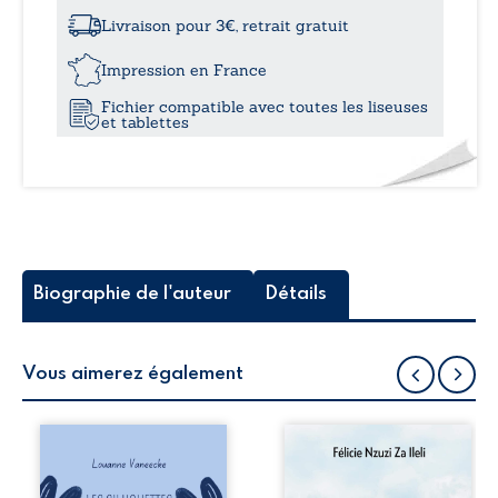
à
un
chemin
Livraison pour 3€, retrait gratuit
d’étoiles
21,9
-
Impression en France
«
Fichier compatible avec toutes les liseuses
Souvenirs
et tablettes
professionnels
et
personnels
d’un
fan
de
stars
»
Biographie de l'auteur
Détails
Vous aimerez également
Les silhouettes de
Auberge de la
la rue donne la
maison de la
parole à six
justice est un