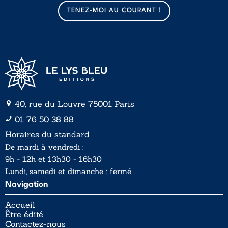
a
a
TENEZ-MOI AU COURANT !
i
i
l
l
*
40, rue du Louvre 75001 Paris
01 76 50 38 88
Horaires du standard
De mardi à vendredi :
9h - 12h et 13h30 - 16h30
Lundi, samedi et dimanche : fermé
Navigation
Accueil
Être édité
Contactez-nous