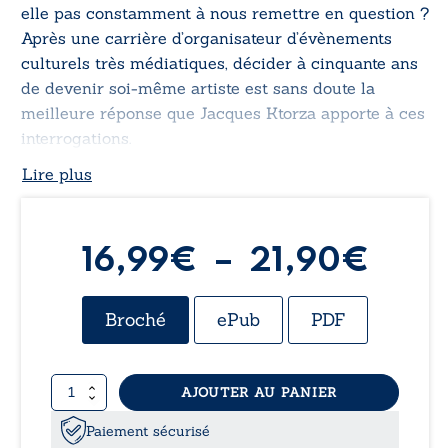
elle pas constamment à nous remettre en question ?
Après une carrière d’organisateur d’évènements
culturels très médiatiques, décider à cinquante ans
de devenir soi-même artiste est sans doute la
meilleure réponse que Jacques Ktorza apporte à ces
interrogations.
Lire plus
Plag
16,99
€
–
21,90
€
de
Broché
ePub
PDF
prix 
quantité
AJOUTER AU PANIER
16,9
de
Sur
Paiement sécurisé