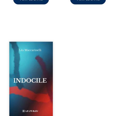
Quatre parties.
Quatre refus.
Quatre visages
d’une existence en
friction. Entre les
silences qu’on ne
déchiffre pas, les
amours qu’on
dérange, les corps
qu’on administre
et les liens qu’on
sabote, cet
ouvrage parle à
celles et ceux qui
vivent trop fort,
trop vrai, trop tôt.