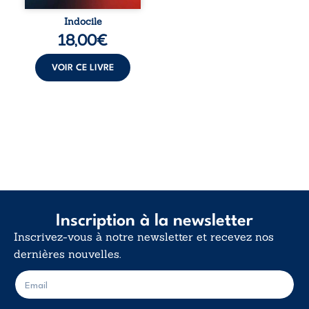
Indocile est une
traversée. Une
Indocile
langue nue. Une
18,00
€
insurrection
calme. Une
déclaration
VOIR CE LIVRE
d’existence pour ...
Inscription à la newsletter
Inscrivez-vous à notre newsletter et recevez nos
dernières nouvelles.
E
E
-
-
m
m