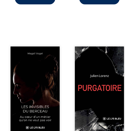
Qui prend soin de
Vingt années
celles et ceux
d’écriture, de
auxquels nous
blessures,
confions nos
d’émotions et de
enfants ? Derrière
pensées se
la douceur
rencontrent dans
apparente des
ce recueil
maisons d’accueil
profondément
se joue une réalité
intime. Entre
que nul ne
nouvelles
soupçonne :
autobiographiques,
rémunérations
poèmes bruts,
dérisoires,
pamphlets et
solitude,
réflexions
épuisement,
philosophiques,
responsabilités
chaque texte