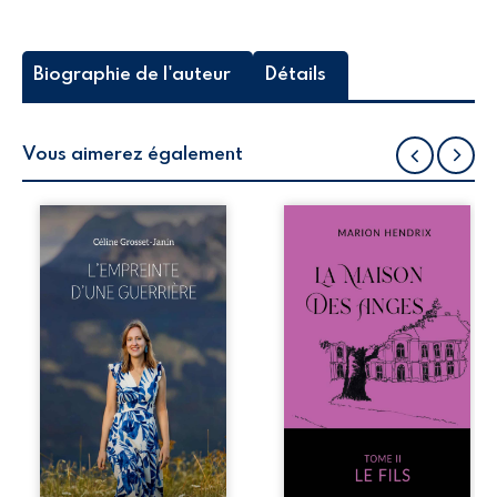
Biographie de l'auteur
Détails
Vous aimerez également
Que reste-t-il de
Nous sommes en
l’enfance lorsque
1979, soit 15 ans
la maladie impose
après le décès du
ses propres règles
patriarche
? L’empreinte
Anatole-Eustache.
d’une guerrière
La famille devra
livre, sans détour,
affronter non
le récit d’un
seulement un
quotidien
inconnu qui rôde
bouleversé par la
autour du
maladie
domaine et dont
chronique,
Firmin, le fidèle
l’errance médicale
majordome,
et de longues
redoute les visites,
hospitalisations.
le passé