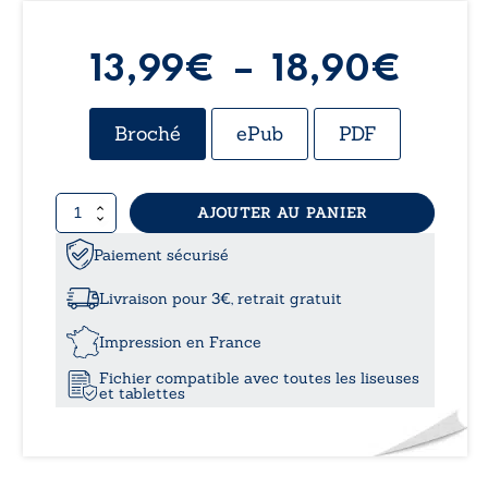
Plag
13,99
€
–
18,90
€
de
Broché
ePub
PDF
prix 
quantité
AJOUTER AU PANIER
13,9
de
Prêt
Paiement sécurisé
à
au
combat
Livraison pour 3€, retrait gratuit
18,9
Impression en France
Fichier compatible avec toutes les liseuses
et tablettes