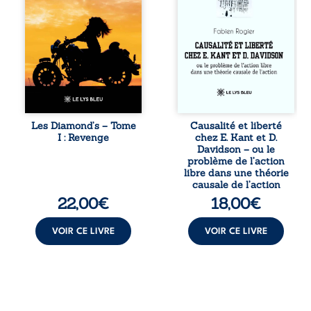
ne la prédestinait
confrontation
à cette vie, mais
entre les pensées
les épreuves ont
d’Emmanuel Kant
forgé une femme
et de Donald
dure, inaccessible
Davidson, cet
et résolue à ne
essai explore les
jamais dévoiler
liens entre libre
ses faiblesses,
arbitre,
jusqu’à ce que le
déterminisme
mystérieux Juan
causal et
croise sa route.
responsabilité. De
Les Diamond’s – Tome
Causalité et liberté
Chef d’une famille
la volonté
I : Revenge
chez E. Kant et D.
de Nomads, Juan
kantienne au
Davidson – ou le
porte lui aussi le
monisme anomal
problème de l’action
poids ...
de Davidson, il
libre dans une théorie
interroge la
causale de l’action
manière dont les
22,00
€
18,00
€
intentions et les
croyances
peuvent ...
VOIR CE LIVRE
VOIR CE LIVRE