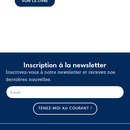
VOIR CE LIVRE
Inscription à la newsletter
Inscrivez-vous à notre newsletter et recevez nos
dernières nouvelles.
E
E
-
-
m
m
a
a
TENEZ-MOI AU COURANT !
i
i
l
l
*