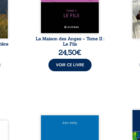
sement
puissance de Gauthier. Mais
secre
pas ...
comment dompter cet enfant
l’imp
avant qu’il ...
La Maison des Anges – Tome II :
ière
Le Fils
24,50
€
VOIR CE LIVRE
Assas
Et si le naufrage n’avait pas
La vi
l’été,
emporté tous ses secrets ? À
de ca
 de la
bord du Titanic, lors du voyage
enri
urs de
inaugural en 1912, un meurtre
témo