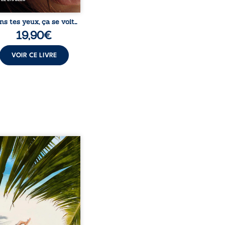
ns tes yeux, ça se voit…
19,90
€
VOIR CE LIVRE
eil, Pierre, jeune retraité,
vre qu’il est devenu une
sante femme métissée de
te ans. À peine a-t-il
encé à apprivoiser ce
au corps qu’Ange surgit
sa vie et fait vaciller
s ses certitudes. Entre
l’attirance est immédiate,
ante jusqu’à ce qu’un