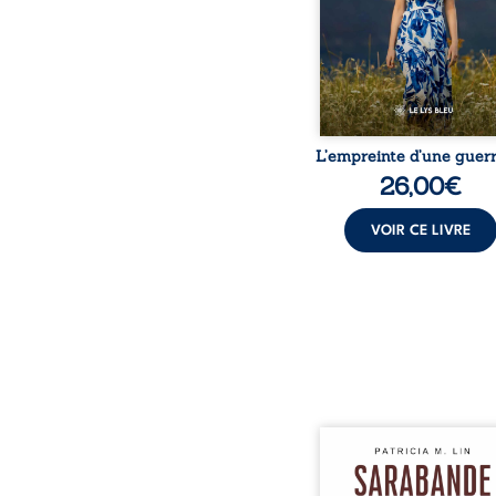
peur, l’isolement, l’épui
et le sentiment de ne 
L’empreinte d’une guerr
26,00
€
VOIR CE LIVRE
Aux chants crépitants de 
Sous le silence ouaté
neige en hiver, Au co