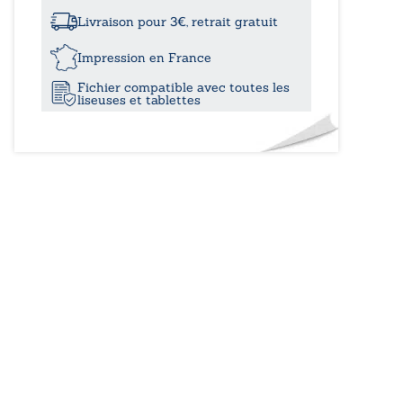
à
errances
de
Livraison pour 3€, retrait gratuit
René
10,00
Impression en France
Fichier compatible avec toutes les
liseuses et tablettes