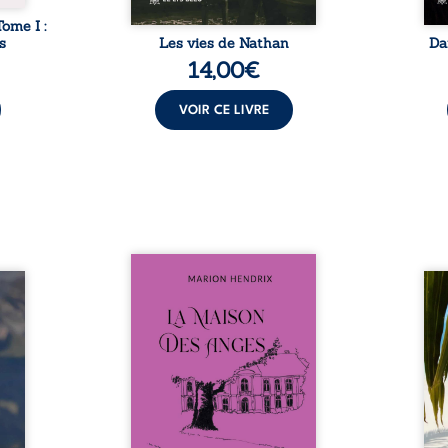
Tome I :
s
Les vies de Nathan
Da
14,00
€
VOIR CE LIVRE
Nous sommes en 1979, soit 15
nfance
ans après le décès du
Au rév
se ses
patriarche Anatole-Eustache.
décou
reinte
La famille devra affronter non
sédui
, sans
seulement un inconnu qui rôde
tren
tidien
autour du domaine et dont
comm
ladie
Firmin, le fidèle majordome,
nouve
dicale
redoute les visites, le passé
dans 
tions.
encombrant d’Anatole-
toute
ue les
Eustache, la malédiction
eux, 
t : la
familiale, mais aussi la toute-
brûl