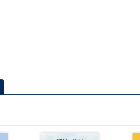
a rue
Auberge de la maison de la
En R