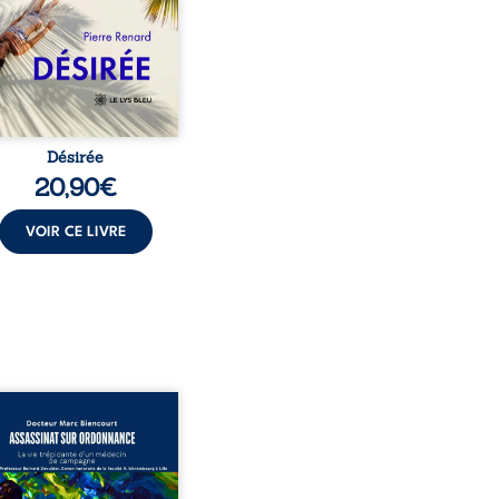
t familial fasse planer
ensable : et s’ils étaient
demi-frère et ...
Désirée
20,90
€
VOIR CE LIVRE
sinat sur ordonnance –
e trépidante d’un médecin
mpagne est la réédition
chie et actualisée du
ignage du Docteur Marc