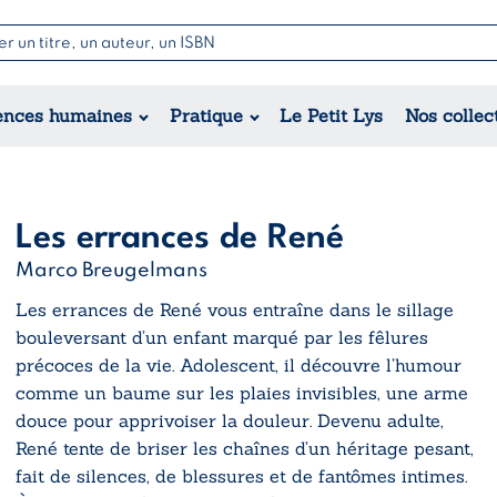
Nouvell
Poésie
Romance
Jeunesse
ences humaines
Pratique
Le Petit Lys
Nos collec
Théâtre
Érotique
Historique
Régional
Les errances de René
Marco Breugelmans
Les errances de René
vous entraîne dans le sillage
bouleversant d’un enfant marqué par les fêlures
précoces de la vie. Adolescent, il découvre l’humour
comme un baume sur les plaies invisibles, une arme
douce pour apprivoiser la douleur. Devenu adulte,
René tente de briser les chaînes d’un héritage pesant,
fait de silences, de blessures et de fantômes intimes.