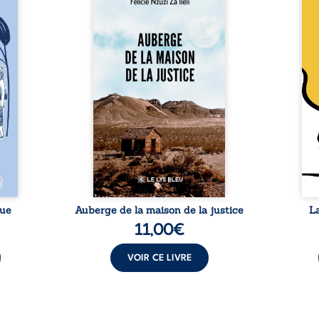
 six
justice est un récit-
Cong
ires,
témoignage consacré au
jumea
s, des
parcours exemplaire de Mbala
boule
es qui
Zi Nkuaku Lema Félix.
Senio
nir à
Magistrat intègre, fervent
Blan
avers
défenseur des droits humains
coupl
invite
et de l’indépendance
l’évé
férent
judiciaire, il voit sa carrière de
inter
i nous
trente-quatre ans brutalement
le bé
qui se
brisée par une révocation
emblé
rences
arbitraire en 2009, plongeant
selon
lement
sa vie dans un chaos matériel
salva
tre ...
et moral. À ...
rue
Auberge de la maison de la justice
L
11,00
€
VOIR CE LIVRE