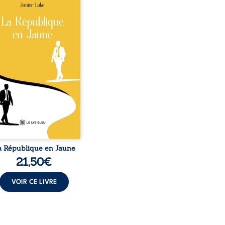
o, la naissance de
ux de races différentes
verse l’ordre établi :
r est Noir et Junior est
c, bien que nés d’un
e de Noirs. Très vite,
nement attire les médias
nationaux et transforme
bé blanc en une figure
matique sacrée, investie,
 certains, d’une mission
trice. Cependant, sous
couvert de ...
a République en Jaune
21,50
€
VOIR CE LIVRE