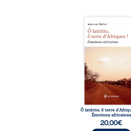
Ô latérite, ô terre d’Afri
est un hommage poétiq
authentique aux paysage
rencontres et aux émo
brutes d’un contine
reconstruction, e
traditions et modernit
souvenirs intimes – la p
Namoungou, le baob
Zagtouli – aux port
marquants – Thomas Sa
Hamadoun Dicko, le 
Biokou – l’auteur parta
instanta
Ô latérite, ô terre d’Afriq
Émotions africaines
20,00
€