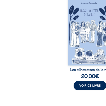
donne la parole à
personnages ordina
traversés par des pensée
émotions et des silenc
pourraient apparte
chacun de nous. À tr
leurs parcours, ce roman 
à porter un regard dif
sur celles et ceux qu
entourent, à deviner ce 
cache derrière les appa
et à s’ouvrir au fourmil
sensible de no
Les silhouettes de la 
20,00
€
VOIR CE LIVRE