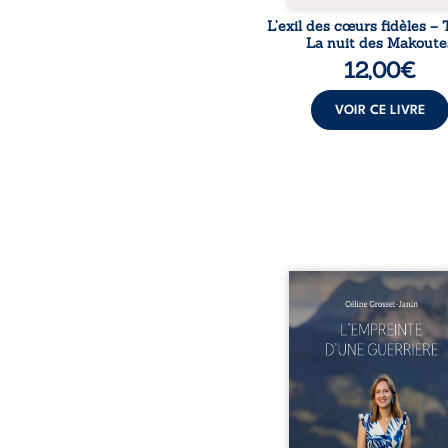
L’exil des cœurs fidèles – 
La nuit des Makoute
12,00
€
VOIR CE LIVRE
Que reste-t-il de l’e
lorsque la maladie impo
propres règles ? L’emp
d’une guerrière livre
détour, le récit d’un quo
bouleversé par la ma
chronique, l’errance mé
et de longues hospitalisa
L’auteure y raconte ce q
dossiers médicaux taisen