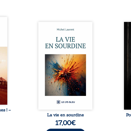
ques !
ue et
Nina et Pierre se sont
Pour
s, aux
rencontrés très jeunes,
racon
tions
presque par hasard, et se sont
marqu
nt en
aimés simplement, persuadés
la c
ntre
que la présence de l’autre
l’enf
é. Des
suffirait. Ils mènent une
égale
luie à
existence modeste, rythmée
ont p
ab de
par le travail, la fatigue et les
Au-d
raits
silences. La mort de la mère de
pers
nkara,
Nina, chez qui ils vivent,
inte
Vieux
fragilise un équilibre déjà
respo
ge des
précaire. Puis vient la
la 
nés ...
naissance de leur enfant, et le
reco
basculement. ...
ues ! –
La vie en sourdine
Po
17,00
€