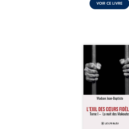
VOIR CE LIVRE
« Une nuit suffit parfoi
briser une famille…
certaines fidélités trav
les années. » Haïti, s
dictature des Duvalier. L
s’étend jusque dan
villages les plus recu
Bainet, Jean-Joël Joli mè
existence paisible av
famille. Chef de se
respecté, il refuse pourt
fermer les yeux sur l’inju
Mais, dans