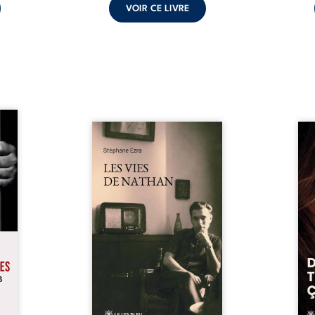
VOIR CE LIVRE
s pour
 mais
Les vies de Nathan est un
À sei
ersent
recueil de poésie né en trois
trou
ous la
jours, au printemps 2026. Pour
soci
a peur
la première fois, Stéphane Ezra,
moq
s les
médium, a pu communiquer
jugem
lés. À
avec son père, disparu depuis
senti
ne une
plus de vingt ans et qu’il n’a
sans
ec sa
jamais connu. De ce dialogue
ce qu
ction
par-delà la mort naissent des
avec
ant de
poèmes qui retracent une vie
certit
stice.
marquée par la Seconde
des 
 un ...
Guerre mondiale, une identité
refo
juive brisée, la guerre ...
tard,