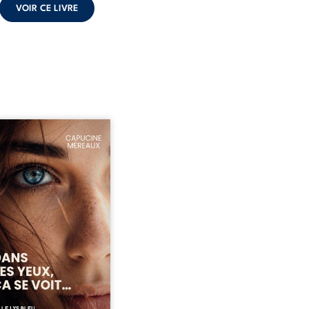
VOIR CE LIVRE
ze ans, Violette peine à
ver sa place dans la
été. Entre timidité,
ueries et peur du
ent, elle avance avec le
ment d’être différente,
 comprendre pleinement
i l’habite. Sa rencontre
 Louise bouleverse ses
udes et fait naître en elle
émotions longtemps
ulées. Des années plus
 alors qu’elle s’apprête à ...