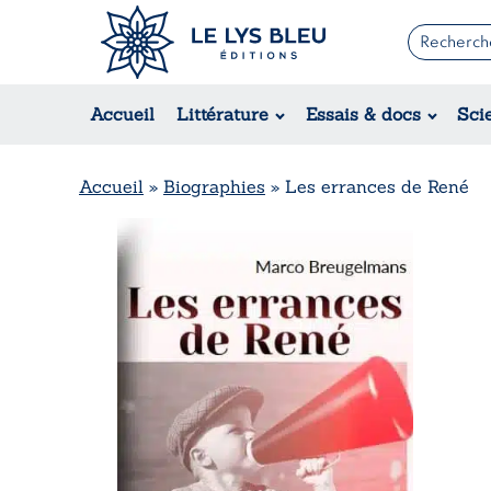
Romans
Contemporain
Accueil
Littérature
Essais & docs
Sci
Suspense / Thriller / Policier
Fantastique
Science-fiction
Accueil
»
Biographies
»
Les errances de René