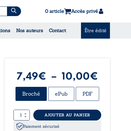
0 article
Accès privé
es & Contes
tions
Nos auteurs
Contact
Être édité
CONSULTEZ NOS
MEILLEURES VENTES
Plage
7,49
€
–
10,00
€
de
Broché
ePub
PDF
prix :
quantité
AJOUTER AU PANIER
7,49€
de
Les
Paiement sécurisé