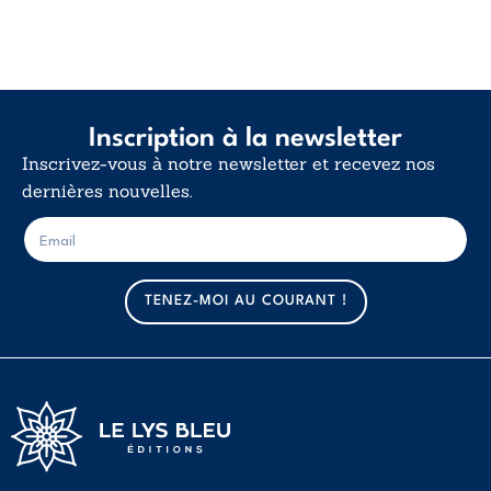
Inscription à la newsletter
Inscrivez-vous à notre newsletter et recevez nos
dernières nouvelles.
E
E
-
-
m
m
a
a
TENEZ-MOI AU COURANT !
i
i
l
l
*