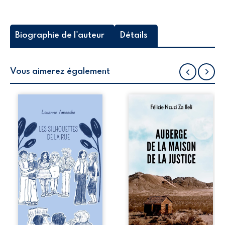
Biographie de l'auteur
Détails
Vous aimerez également
Les silhouettes de
Auberge de la
la rue donne la
maison de la
parole à six
justice est un
personnages
récit-témoignage
ordinaires,
consacré au
traversés par des
parcours
pensées, des
exemplaire de
émotions et des
Mbala Zi Nkuaku
silences qui
Lema Félix.
pourraient
Magistrat intègre,
appartenir à
fervent défenseur
chacun de nous. À
des droits
travers leurs
humains et de
parcours, ce
l’indépendance
roman invite à
judiciaire, il voit sa