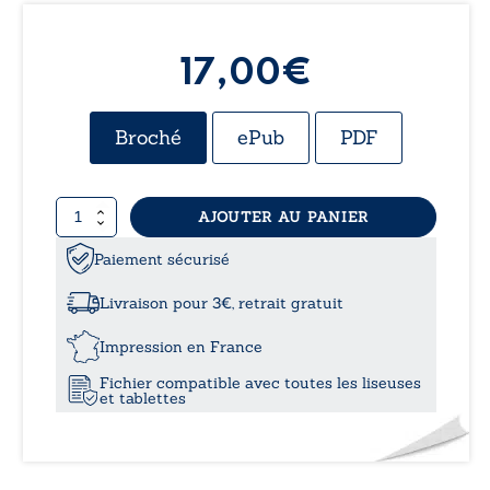
17,00
€
Broché
ePub
PDF
quantité
AJOUTER AU PANIER
de
La
Paiement sécurisé
femme
des
Livraison pour 3€, retrait gratuit
églises
Impression en France
Fichier compatible avec toutes les liseuses
et tablettes