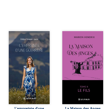
Que reste-t-il de
Nous sommes en
l’enfance lorsque
1979, soit 15 ans
la maladie impose
après le décès du
ses propres règles
patriarche
? L’empreinte
Anatole-Eustache.
d’une guerrière
La famille devra
livre, sans détour,
affronter non
le récit d’un
seulement un
quotidien
inconnu qui rôde
bouleversé par la
autour du
maladie
domaine et dont
chronique,
Firmin, le fidèle
l’errance médicale
majordome,
et de longues
redoute les visites,
hospitalisations.
le passé
L’auteure y
encombrant
raconte ce que les
d’Anatole-
dossiers médicaux
Eustache, la
L’empreinte d’une
La Maison des Anges