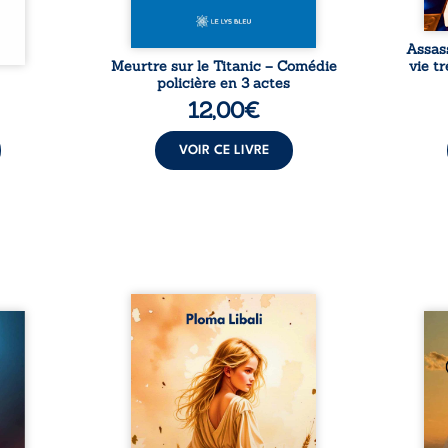
Assas
Meurtre sur le Titanic – Comédie
vie t
policière en 3 actes
12,00
€
VOIR CE LIVRE
Autrefois, les champs
refus.
d’Atlantis vibraient sous le
Compo
stence
vent et les enfants couraient
obscu
lences
dans les blés. Puis la couronne
les 
s, les
plia le genou, livrant son
natur
, les
peuple à l’ombre d’Ivorny. À
par
et les
Atove, Luwel aurait pu
perso
uvrage
disparaître dans les ruines de
obs