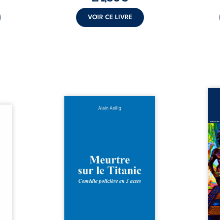
VOIR CE LIVRE
Assas
Et si le naufrage n’avait pas
La vi
l’été,
emporté tous ses secrets ? À
de ca
 de la
bord du Titanic, lors du voyage
enri
urs de
inaugural en 1912, un meurtre
témo
clarté
est commis. Le drame disparaît
Bienc
Rêves,
avec le navire, englouti dans
famil
poirs…
les profondeurs de l’Atlantique.
parco
lorés,
Sept décennies plus tard, la
ordi
de la
découverte de l’épave fait
2013,
nt en
resurgir un secret que l’on
qui l
t une
croyait perdu. Dans un coffre
corp
uvent,
mystérieux, des indices oubliés
décis
plus ...
...