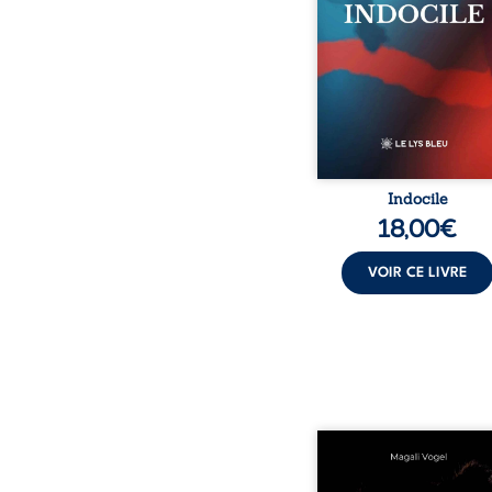
parle à celles et ceu
vivent trop fort, trop vra
tôt. Indocile est une trav
Une langue nue.
insurrection calme
déclaration d’existence p
Indocile
18,00
€
VOIR CE LIVRE
Qui prend soin de cel
ceux auxquels nous co
nos enfants ? Derriè