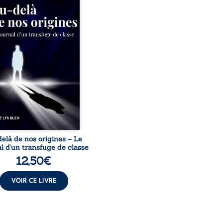
iales tenaient lieu de
in, David a choisi la
e. Très tôt, l’école et les
s deviennent ses armes de
e, le moteur d’une lente
sion sociale. S’arracher à
acines exige pourtant un
invisible. Pris entre deux
s, l’homme réalise que
uccès professionnels ne
guérissent ni ...
elà de nos origines – Le
l d’un transfuge de classe
12,50
€
VOIR CE LIVRE