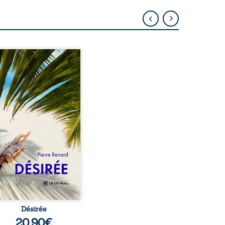
eil, Pierre, jeune retraité,
vre qu’il est devenu une
sante femme métissée de
te ans. À peine a-t-il
encé à apprivoiser ce
au corps qu’Ange surgit
sa vie et fait vaciller
s ses certitudes. Entre
l’attirance est immédiate,
ante jusqu’à ce qu’un
t familial fasse planer
ensable : et s’ils étaient
demi-frère et ...
Désirée
20,90
€