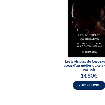
douceur apparente
maisons d’accueil se jo
réalité que nul ne soupç
rémunérations dériso
solitude, épuisem
responsabilités écrasan
travers des témoig
saisissants et sa p
expérience, Magali Voge
le voile sur les coulisses d’
Les invisibles du bercea
cœur d’un métier qu’on n
pas voir
14,50
€
VOIR CE LIVRE