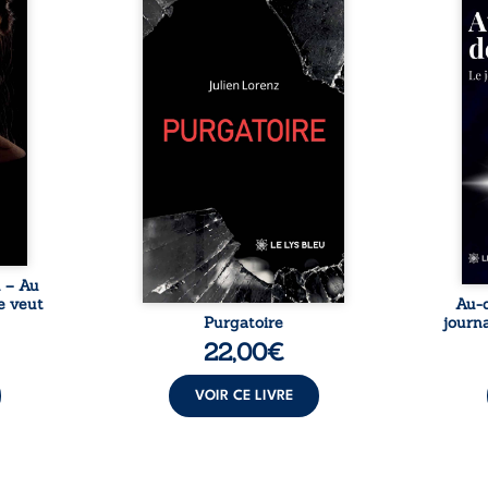
 des
blessures, d’émotions et de
famil
ue une
pensées se rencontrent dans
dest
onne :
ce recueil profondément
ruptur
ires,
intime. Entre nouvelles
livre
ent,
autobiographiques, poèmes
survi
tes… À
bruts, pamphlets et réflexions
ascen
nages
philosophiques, chaque texte
ses r
ropre
ouvre une porte sur
prix 
l lève
l’existence. Ici, nul ordre
monde
une ...
imposé : chaque page peut
les s
être choisie au hasard, comme
une rencontre inattendue sur
le chemin de la vie. ...
u – Au
e veut
Au-d
Purgatoire
journa
22,00
€
VOIR CE LIVRE