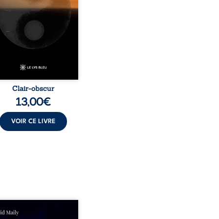
isent les observations et
essentis façonnés au fil
 vie. Ils portent un regard
ble sur l’existence et le
 contemporain, invitant
hacun à questionner ses ...
Clair-obscur
13,00
€
VOIR CE LIVRE
ns un milieu populaire où
olence et les fractures