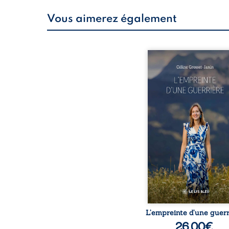
Vous aimerez également
Que reste-t-il de l’e
lorsque la maladie impo
propres règles ? L’emp
d’une guerrière livre
détour, le récit d’un quo
bouleversé par la ma
chronique, l’errance mé
et de longues hospitalisa
L’auteure y raconte ce q
dossiers médicaux taisen
peur, l’isolement, l’épui
et le sentiment de ne 
L’empreinte d’une guerr
26,00
€