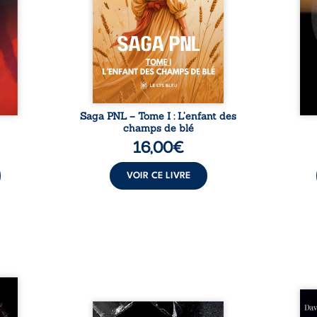
x qui
son destin ; pourtant, sous les
tradu
i, trop
pierres d’un temple oublié, des
les r
ersée.
rebelles lui tendirent la main.
d’une
 Une
Parmi eux, Atos, général sans
sensi
. Une
trône mais habité par ...
monde
our ...
c
Saga PNL – Tome I : L’enfant des
champs de blé
16,00
€
VOIR CE LIVRE
les et
nfions
Né da
re la
Vingt années d’écriture, de
la vi