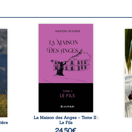
Nous sommes en 1979, soit 15
nfance
ans après le décès du
Au rév
se ses
patriarche Anatole-Eustache.
décou
reinte
La famille devra affronter non
sédui
, sans
seulement un inconnu qui rôde
tren
tidien
autour du domaine et dont
comm
ladie
Firmin, le fidèle majordome,
nouve
dicale
redoute les visites, le passé
dans 
tions.
encombrant d’Anatole-
toute
ue les
Eustache, la malédiction
eux, 
t : la
familiale, mais aussi la toute-
brûl
sement
puissance de Gauthier. Mais
secre
pas ...
comment dompter cet enfant
l’imp
avant qu’il ...
La Maison des Anges – Tome II :
ière
Le Fils
24,50
€