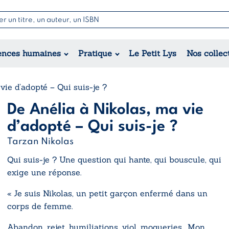
Nouvell
Poésie
Romance
Jeunesse
ences humaines
Pratique
Le Petit Lys
Nos collec
Théâtre
Érotique
Historique
Régional
vie d’adopté – Qui suis-je ?
De Anélia à Nikolas, ma vie
d’adopté – Qui suis-je ?
Tarzan Nikolas
Qui suis-je ? Une question qui hante, qui bouscule, qui
exige une réponse.
« Je suis Nikolas, un petit garçon enfermé dans un
corps de femme.
Abandon, rejet, humiliations, viol, moqueries… Mon