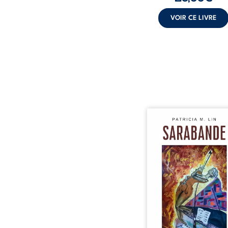
VOIR CE LIVRE
Aux chants crépitants de 
Sous le silence ouaté
neige en hiver, Au co
nuits pâles, Dans la 
bienveillante de la lune, 
pensées, révoltes et es
Des mots s’assemblent, co
rebelles aux règles 
poésie, mais chanta
rythme. Ils formen
sarabande, passionnée so