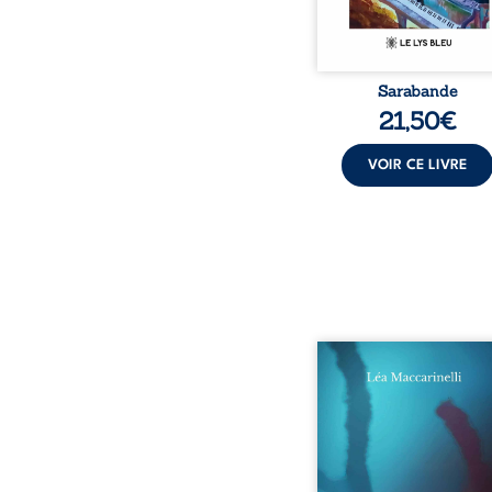
Sarabande
21,50
€
VOIR CE LIVRE
Quatre parties. Quatre 
Quatre visages d’une exi
en friction. Entre les si
qu’on ne déchiffre pa
amours qu’on dérange
corps qu’on administre 
liens qu’on sabote, cet o