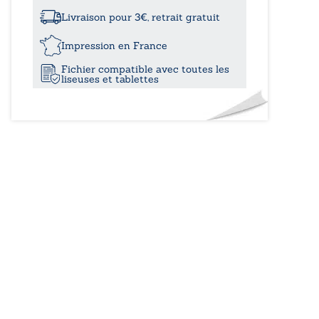
à
Anélia
à
Livraison pour 3€, retrait gratuit
Nikolas,
11,00€
ma
Impression en France
vie
Fichier compatible avec toutes les
d’adopté
liseuses et tablettes
-
Qui
suis-
je
?