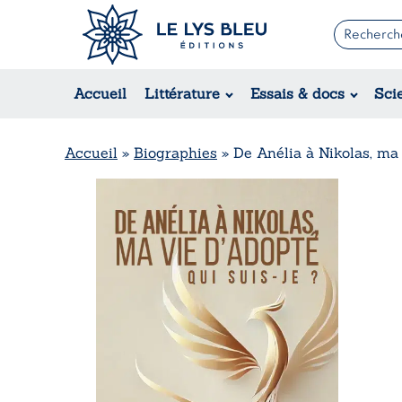
Romans
Contemporain
Accueil
Littérature
Essais & docs
Sci
Suspense / Thriller / Policier
Fantastique
Science-fiction
Accueil
»
Biographies
»
De Anélia à Nikolas, ma 