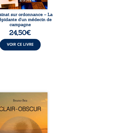
sinat sur ordonnance – La
répidante d’un médecin de
campagne
24,50
€
VOIR CE LIVRE
sé en alexandrins, Clair-
r aborde la spiritualité,
relations humaines, la
e et les territoires à
tir d’expériences
nnelles. Entre clarté et
curité, les poèmes